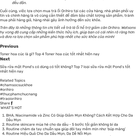
đều đặn.
Cuối cùng, việc lựa chọn mua trà ổi Orihiro tại các cửa hàng, nhà phân phối uy
tín và chính hãng là vô cùng cần thiết để đảm bảo chất lượng sản phẩm, tránh
mua phải hàng giả, hàng nhái gây ảnh hưởng đến sức khỏe.
Trên đây là những thông tin chi tiết về trà lá ổi hỗ trợ giảm cân Orihiro.
Watsons
hy vọng đã cung cấp những kiến thức hữu ích, giúp bạn có cái nhìn rõ ràng hơn
và đưa ra lựa chọn sản phẩm phù hợp nhất cho sức khỏe của mình!
Previous
Toner hoa cúc là gì? Top 4 Toner hoa cúc tốt nhất hiện nay
Next
Sữa rửa mặt Pond’s có dùng có tốt không? Top 7 loại sữa rửa mặt Pond’s tốt
nhất hiện nay
Related Topics
#chamsocsuckhoe
#orihiro
#thucphamchucnang
#traoiorihiro
Share
WHAT’S HOT
BHA, Niacinamide và Zinc Có Giúp Giảm Mụn Không? Cách Kết Hợp Cho Da
Dầu Mụn
Routine skincare mùa hè cho da dầu - 5 bước tối giản không bí da
Routine chăm da tay chuẩn spa giúp đôi tay mềm mịn như ‘búp măng’
Routine Hiệu Quả Cho Da Dầu Mụn, Da Dễ Nổi Mụn