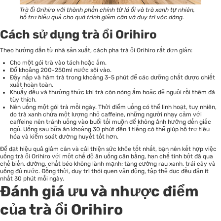
Trà ổi Orihiro với thành phần chính từ lá ổi và trà xanh tự nhiên,
hỗ trợ hiệu quả cho quá trình giảm cân và duy trì vóc dáng.
Cách sử dụng trà ổi Orihiro
Theo hướng dẫn từ nhà sản xuất, cách pha trà ổi Orihiro rất đơn giản:
Cho một gói trà vào tách hoặc ấm.
Đổ khoảng 200-250ml nước sôi vào.
Đậy nắp và hãm trà trong khoảng 3-5 phút để các dưỡng chất được chiết
xuất hoàn toàn.
Khuấy đều và thưởng thức khi trà còn nóng ấm hoặc để nguội rồi thêm đá
tùy thích.
Nên uống một gói trà mỗi ngày. Thời điểm uống có thể linh hoạt, tuy nhiên,
do trà xanh chứa một lượng nhỏ caffeine, những người nhạy cảm với
caffeine nên tránh uống vào buổi tối muộn để không ảnh hưởng đến giấc
ngủ. Uống sau bữa ăn khoảng 30 phút đến 1 tiếng có thể giúp hỗ trợ tiêu
hóa và kiểm soát đường huyết tốt hơn.
Để đạt hiệu quả giảm cân và cải thiện sức khỏe tốt nhất, bạn nên kết hợp việc
uống trà ổi Orihiro với một chế độ ăn uống cân bằng, hạn chế tinh bột đã qua
chế biến, đường, chất béo không lành mạnh; tăng cường rau xanh, trái cây và
uống đủ nước. Đồng thời, duy trì thói quen vận động, tập thể dục đều đặn ít
nhất 30 phút mỗi ngày.
Đánh giá ưu và nhược điểm
của trà ổi Orihiro