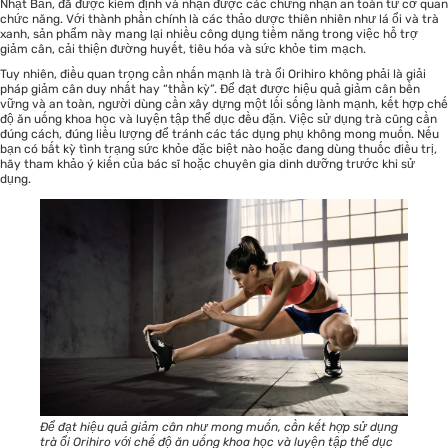
Nhật Bản, đã được kiểm định và nhận được các chứng nhận an toàn từ cơ quan
chức năng. Với thành phần chính là các thảo dược thiên nhiên như lá ổi và trà
xanh, sản phẩm này mang lại nhiều công dụng tiềm năng trong việc hỗ trợ
giảm cân, cải thiện đường huyết, tiêu hóa và sức khỏe tim mạch.
Tuy nhiên, điều quan trọng cần nhấn mạnh là trà ổi Orihiro không phải là giải
pháp giảm cân duy nhất hay “thần kỳ”. Để đạt được hiệu quả giảm cân bền
vững và an toàn, người dùng cần xây dựng một lối sống lành mạnh, kết hợp chế
độ ăn uống khoa học và luyện tập thể dục đều đặn. Việc sử dụng trà cũng cần
đúng cách, đúng liều lượng để tránh các tác dụng phụ không mong muốn. Nếu
bạn có bất kỳ tình trạng sức khỏe đặc biệt nào hoặc đang dùng thuốc điều trị,
hãy tham khảo ý kiến của bác sĩ hoặc chuyên gia dinh dưỡng trước khi sử
dụng.
Để đạt hiệu quả giảm cân như mong muốn, cần kết hợp sử dụng
trà ổi Orihiro với chế độ ăn uống khoa học và luyện tập thể dục