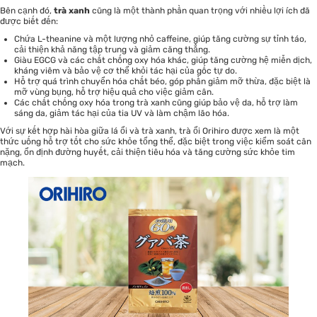
Bên cạnh đó,
trà xanh
cũng là một thành phần quan trọng với nhiều lợi ích đã
được biết đến:
Chứa L-theanine và một lượng nhỏ caffeine, giúp tăng cường sự tỉnh táo,
cải thiện khả năng tập trung và giảm căng thẳng.
Giàu EGCG và các chất chống oxy hóa khác, giúp tăng cường hệ miễn dịch,
kháng viêm và bảo vệ cơ thể khỏi tác hại của gốc tự do.
Hỗ trợ quá trình chuyển hóa chất béo, góp phần giảm mỡ thừa, đặc biệt là
mỡ vùng bụng, hỗ trợ hiệu quả cho việc giảm cân.
Các chất chống oxy hóa trong trà xanh cũng giúp bảo vệ da, hỗ trợ làm
sáng da, giảm tác hại của tia UV và làm chậm lão hóa.
Với sự kết hợp hài hòa giữa lá ổi và trà xanh, trà ổi Orihiro được xem là một
thức uống hỗ trợ tốt cho sức khỏe tổng thể, đặc biệt trong việc kiểm soát cân
nặng, ổn định đường huyết, cải thiện tiêu hóa và tăng cường sức khỏe tim
mạch.