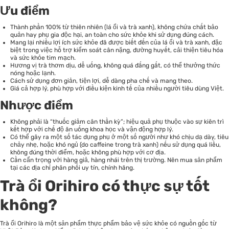
Ưu điểm
Thành phần 100% từ thiên nhiên (lá ổi và trà xanh), không chứa chất bảo
quản hay phụ gia độc hại, an toàn cho sức khỏe khi sử dụng đúng cách.
Mang lại nhiều lợi ích sức khỏe đã được biết đến của lá ổi và trà xanh, đặc
biệt trong việc hỗ trợ kiểm soát cân nặng, đường huyết, cải thiện tiêu hóa
và sức khỏe tim mạch.
Hương vị trà thơm dịu, dễ uống, không quá đắng gắt, có thể thưởng thức
nóng hoặc lạnh.
Cách sử dụng đơn giản, tiện lợi, dễ dàng pha chế và mang theo.
Giá cả hợp lý, phù hợp với điều kiện kinh tế của nhiều người tiêu dùng Việt.
Nhược điểm
Không phải là “thuốc giảm cân thần kỳ”; hiệu quả phụ thuộc vào sự kiên trì
kết hợp với chế độ ăn uống khoa học và vận động hợp lý.
Có thể gây ra một số tác dụng phụ ở một số người như khó chịu dạ dày, tiêu
chảy nhẹ, hoặc khó ngủ (do caffeine trong trà xanh) nếu sử dụng quá liều,
không đúng thời điểm, hoặc không phù hợp với cơ địa.
Cần cẩn trọng với hàng giả, hàng nhái trên thị trường. Nên mua sản phẩm
tại các địa chỉ phân phối uy tín, chính hãng.
Trà ổi Orihiro có thực sự tốt
không?
Trà ổi Orihiro là một sản phẩm thực phẩm bảo vệ sức khỏe có nguồn gốc từ