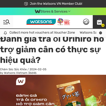
Free Shipping For Order From 249,000Đ
24h Fast delivery in Hồ Chí Minh City
Join the Watsons VN Member Club!
Stores & Services
0
All
Chăm Sóc Cá Nhân
Ch
Collect more hot vouchers at Voucher Zone
Collect more hot vouchers at Voucher Zone
Watsons Safety Al
Đánh giá trà ổi Orihiro hỗ
trợ giảm cân có thực sự
hiệu quả?
Chăm Sóc Sức Khỏe
/
2024-02-05
by Watsons Vietnam
36646