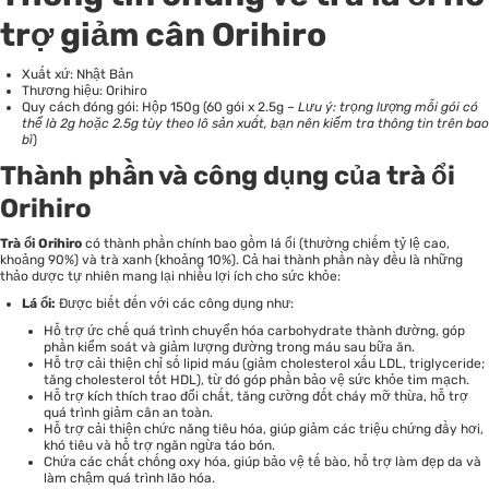
trợ giảm cân Orihiro
Xuất xứ: Nhật Bản
Thương hiệu: Orihiro
Quy cách đóng gói: Hộp 150g (60 gói x 2.5g –
Lưu ý: trọng lượng mỗi gói có
thể là 2g hoặc 2.5g tùy theo lô sản xuất, bạn nên kiểm tra thông tin trên bao
bì
)
Thành phần và công dụng của trà ổi
Orihiro
Trà ổi Orihiro
có thành phần chính bao gồm lá ổi (thường chiếm tỷ lệ cao,
khoảng 90%) và trà xanh (khoảng 10%). Cả hai thành phần này đều là những
thảo dược tự nhiên mang lại nhiều lợi ích cho sức khỏe:
Lá ổi:
Được biết đến với các công dụng như:
Hỗ trợ ức chế quá trình chuyển hóa carbohydrate thành đường, góp
phần kiểm soát và giảm lượng đường trong máu sau bữa ăn.
Hỗ trợ cải thiện chỉ số lipid máu (giảm cholesterol xấu LDL, triglyceride;
tăng cholesterol tốt HDL), từ đó góp phần bảo vệ sức khỏe tim mạch.
Hỗ trợ kích thích trao đổi chất, tăng cường đốt cháy mỡ thừa, hỗ trợ
quá trình giảm cân an toàn.
Hỗ trợ cải thiện chức năng tiêu hóa, giúp giảm các triệu chứng đầy hơi,
khó tiêu và hỗ trợ ngăn ngừa táo bón.
Chứa các chất chống oxy hóa, giúp bảo vệ tế bào, hỗ trợ làm đẹp da và
làm chậm quá trình lão hóa.