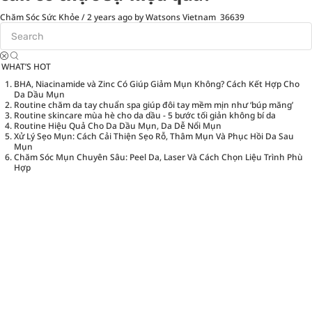
Chăm Sóc Sức Khỏe
/
2 years ago
by Watsons Vietnam
36639
WHAT’S HOT
BHA, Niacinamide và Zinc Có Giúp Giảm Mụn Không? Cách Kết Hợp Cho
Da Dầu Mụn
Routine chăm da tay chuẩn spa giúp đôi tay mềm mịn như ‘búp măng’
Routine skincare mùa hè cho da dầu - 5 bước tối giản không bí da
Routine Hiệu Quả Cho Da Dầu Mụn, Da Dễ Nổi Mụn
Xử Lý Sẹo Mụn: Cách Cải Thiện Sẹo Rỗ, Thâm Mụn Và Phục Hồi Da Sau
Mụn
Chăm Sóc Mụn Chuyên Sâu: Peel Da, Laser Và Cách Chọn Liệu Trình Phù
Hợp