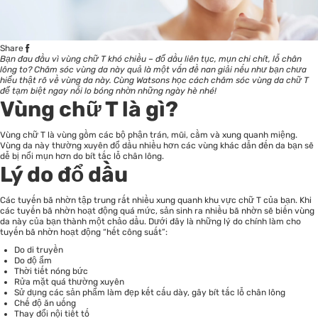
Share
Bạn đau đầu vì vùng chữ T khó chiều – đổ dầu liên tục, mụn chi chít, lỗ chân
lông to? Chăm sóc vùng da này quả là một vấn đề nan giải nếu như bạn chưa
hiểu thật rõ về vùng da này. Cùng Watsons học cách chăm sóc vùng da chữ T
để tạm biệt ngay nỗi lo bóng nhờn những ngày hè nhé!
Vùng chữ T là gì?
Vùng chữ T là vùng gồm các bộ phận trán, mũi, cằm và xung quanh miệng.
Vùng da này thường xuyên đổ dầu nhiều hơn các vùng khác dẫn đến da bạn sẽ
dễ bị nổi mụn hơn do bít tắc lỗ chân lông.
Lý do đổ dầu
Các tuyến bã nhờn tập trung rất nhiều xung quanh khu vực chữ T của bạn. Khi
các tuyến bã nhờn hoạt động quá mức, sản sinh ra nhiều bã nhờn sẽ biến vùng
da này của bạn thành một chảo dầu. Dưới đây là những lý do chính làm cho
tuyến bã nhờn hoạt động “hết công suất”:
Do di truyền
Do độ ẩm
Thời tiết nóng bức
Rửa mặt quá thường xuyên
Sử dụng các sản phẩm làm đẹp kết cấu dày, gây bít tắc lỗ chân lông
Chế độ ăn uống
Thay đổi nội tiết tố