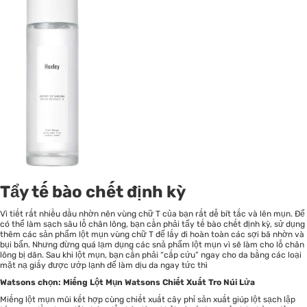
Tẩy tế bào chết định kỳ
Vì tiết rất nhiều dầu nhờn nên vùng chữ T của bạn rất dễ bít tắc và lên mụn. Để
có thể làm sạch sâu lỗ chân lông, bạn cần phải tẩy tế bào chết định kỳ, sử dụng
thêm các sản phẩm lột mụn vùng chữ T để lấy đi hoàn toàn các sợi bã nhờn và
bụi bẩn. Nhưng đừng quá lạm dụng các snả phẩm lột mụn vì sẽ làm cho lỗ chân
lông bị dãn. Sau khi lột mụn, bạn cần phải “cấp cứu” ngay cho da bằng các loại
mặt nạ giấy được ướp lạnh để làm dịu da ngay tức thì
Watsons chọn: Miếng Lột Mụn Watsons Chiết Xuất Tro Núi Lửa
Miếng lột mụn mũi kết hợp cùng chiết xuất cây phỉ sản xuất giúp lột sạch lập