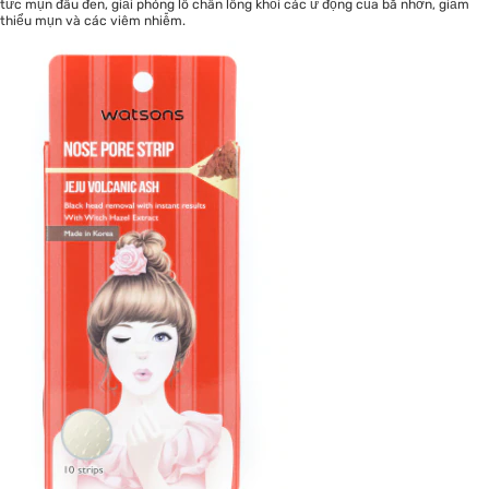
tức mụn đầu đen, giải phóng lỗ chân lông khỏi các ứ đọng của bã nhờn, giảm
thiểu mụn và các viêm nhiễm.