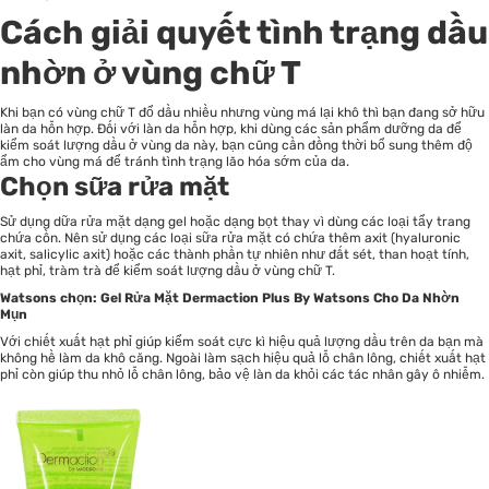
Cách giải quyết tình trạng dầu
nhờn ở vùng chữ T
Khi bạn có vùng chữ T đổ dầu nhiều nhưng vùng má lại khô thì bạn đang sở hữu
làn da hỗn hợp. Đối với làn da hỗn hợp, khi dùng các sản phẩm dưỡng da để
kiểm soát lượng dầu ở vùng da này, bạn cũng cần đồng thời bổ sung thêm độ
ẩm cho vùng má để tránh tình trạng lão hóa sớm của da.
Chọn sữa rửa mặt
Sử dụng dữa rửa mặt dạng gel hoặc dạng bọt thay vì dùng các loại tẩy trang
chứa cồn. Nên sử dụng các loại sữa rửa mặt có chứa thêm axit (hyaluronic
axit, salicylic axit) hoặc các thành phần tự nhiên như đất sét, than hoạt tính,
hạt phỉ, tràm trà để kiểm soát lượng dầu ở vùng chữ T.
Watsons chọn:
Gel Rửa Mặt Dermaction Plus By Watsons Cho Da Nhờn
Mụn
Với chiết xuất hạt phỉ giúp kiểm soát cực kì hiệu quả lượng dầu trên da bạn mà
không hề làm da khô căng. Ngoài làm sạch hiệu quả lỗ chân lông, chiết xuất hạt
phỉ còn giúp thu nhỏ lỗ chân lông, bảo vệ làn da khỏi các tác nhân gây ô nhiễm.