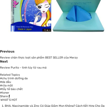
Previous
Review chân thực loạt sản phẩm BEST SELLER của Merzy
Next
Review Purito - tinh túy từ rau má
Related Topics
#chu trình dưỡng da
#da dầu
#rửa mặt
#tẩy tế bào chết
#toner
Share
WHAT’S HOT
BHA, Niacinamide và Zinc Có Giúp Giảm Mụn Không? Cách Kết Hợp Cho Da