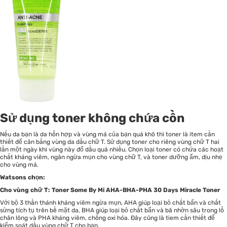
Sử dụng toner không chứa cồn
Nếu da bạn là da hỗn hợp và vùng má của bạn quá khô thì toner là item cần
thiết để cân bằng vùng da dầu chữ T. Sử dụng toner cho riêng vùng chữ T hai
lần một ngày khi vùng này đổ dầu quá nhiều. Chọn loại toner có chứa các hoạt
chất kháng viêm, ngăn ngừa mụn cho vùng chữ T, và toner dưỡng ẩm, dịu nhẹ
cho vùng má.
Watsons chọn:
Cho vùng chữ T: Toner Some By Mi AHA-BHA-PHA 30 Days Miracle Toner
Với bộ 3 thần thánh kháng viêm ngừa mụn, AHA giúp loại bỏ chất bẩn và chất
sừng tích tụ trên bề mặt da, BHA giúp loại bỏ chất bẩn và bã nhờn sâu trong lỗ
chân lông và PHA kháng viêm, chống oxi hóa. Đây cũng là tiem cần thiết để
kiểm soát dầu vùng chữ T cho bạn.