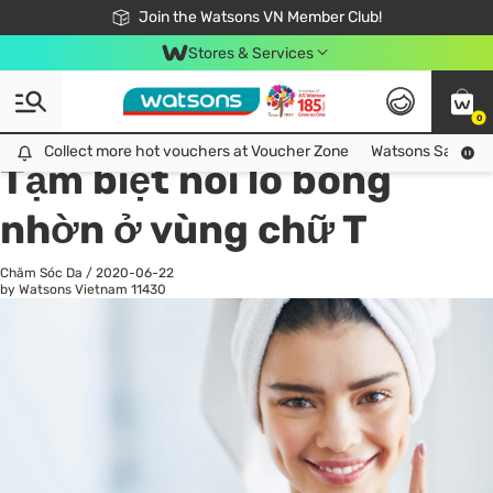
Free Shipping For Order From 249,000Đ
24h Fast delivery in Hồ Chí Minh City
Join the Watsons VN Member Club!
Stores & Services
0
All
Chăm Sóc Cá Nhân
Ch
Collect more hot vouchers at Voucher Zone
Collect more hot vouchers at Voucher Zone
Watsons Safety Al
Tạm biệt nỗi lo bóng
nhờn ở vùng chữ T
Chăm Sóc Da
/
2020-06-22
by Watsons Vietnam
11430