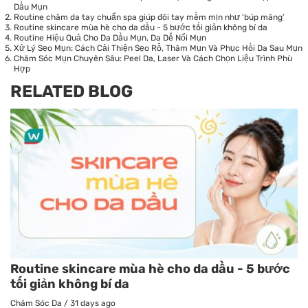
Dầu Mụn
Routine chăm da tay chuẩn spa giúp đôi tay mềm mịn như ‘búp măng’
Routine skincare mùa hè cho da dầu - 5 bước tối giản không bí da
Routine Hiệu Quả Cho Da Dầu Mụn, Da Dễ Nổi Mụn
Xử Lý Sẹo Mụn: Cách Cải Thiện Sẹo Rỗ, Thâm Mụn Và Phục Hồi Da Sau Mụn
Chăm Sóc Mụn Chuyên Sâu: Peel Da, Laser Và Cách Chọn Liệu Trình Phù
Hợp
RELATED BLOG
Routine skincare mùa hè cho da dầu - 5 bước
tối giản không bí da
Chăm Sóc Da
/
31 days ago