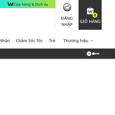
Cửa hàng & Dịch vụ
0
ĐĂNG
GIỎ HÀNG
NHẬP
 Nhân
Chăm Sóc Tóc
Trẻ Em
Thương hiệu
Nam Giới
Chăm Sóc 