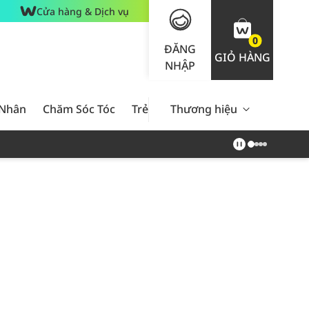
Cửa hàng & Dịch vụ
0
ĐĂNG
GIỎ HÀNG
NHẬP
 Nhân
Chăm Sóc Tóc
Trẻ Em
Thương hiệu
Nam Giới
Chăm Sóc 