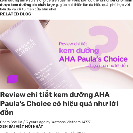
kem dưỡng ẩm Paula’s Choice trên đây hy vọng bạn có thể
lựa chọn cho mình
được kem dưỡng da chất lượng
, giúp cải thiện làn da hiệu quả, phù hợp với
loại da và cả túi tiền của bạn nhé!
RELATED BLOG
Review chi tiết kem dưỡng AHA
Paula’s Choice có hiệu quả như lời
đồn
Chăm Sóc Da
/
3 years ago
by Watsons Vietnam
14777
XEM BÀI VIẾT MỚI NHẤT