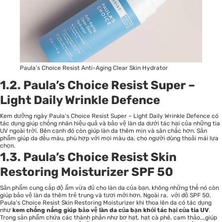
Paula’s Choice Resist Anti-Aging Clear Skin Hydrator
1.2. Paula’s Choice Resist Super –
Light Daily Wrinkle Defence
Kem dưỡng ngày Paula’s Choice Resist Super – Light Daily Wrinkle Defence có
tác dụng giúp chống nhăn hiệu quả và bảo vệ làn da dưới tác hại của những tia
UV ngoài trời. Bên cạnh đó còn giúp làn da thêm mịn và săn chắc hơn. Sản
phẩm giúp da đều màu, phù hợp với mọi màu da, cho người dùng thoải mái lựa
chọn.
1.3. Paula’s Choice Resist Skin
Restoring Moisturizer SPF 50
Sản phẩm cung cấp độ ẩm vừa đủ cho làn da của bạn, không những thế nó còn
giúp bảo vệ làn da thêm trẻ trung và tươi mới hơn. Ngoài ra, với độ SPF 50,
Paula’s Choice Resist Skin Restoring Moisturizer khi thoa lên da có tác dụng
như
kem chống nắng giúp bảo vệ làn da của bạn khỏi tác hại của tia UV
.
Trong sản phẩm chứa các thành phần như bơ hạt, hạt cà phê, cam thảo,…giúp