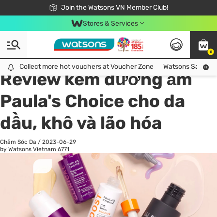
Free Shipping For Order From 249,000Đ
24h Fast delivery in Hồ Chí Minh City
Join the Watsons VN Member Club!
Stores & Services
0
All
Chăm Sóc Cá Nhân
Ch
Collect more hot vouchers at Voucher Zone
Collect more hot vouchers at Voucher Zone
Watsons Safety Al
Review kem dưỡng ẩm
Paula's Choice cho da
dầu, khô và lão hóa
Chăm Sóc Da
/
2023-06-29
by Watsons Vietnam
6771