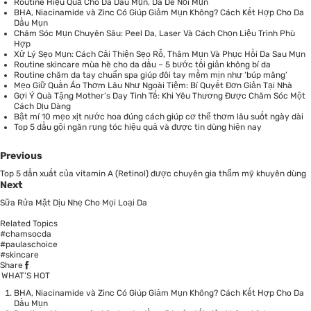
Routine Hiệu Quả Cho Da Dầu Mụn, Da Dễ Nổi Mụn
BHA, Niacinamide và Zinc Có Giúp Giảm Mụn Không? Cách Kết Hợp Cho Da
Dầu Mụn
Chăm Sóc Mụn Chuyên Sâu: Peel Da, Laser Và Cách Chọn Liệu Trình Phù
Hợp
Xử Lý Sẹo Mụn: Cách Cải Thiện Sẹo Rỗ, Thâm Mụn Và Phục Hồi Da Sau Mụn
Routine skincare mùa hè cho da dầu – 5 bước tối giản không bí da
Routine chăm da tay chuẩn spa giúp đôi tay mềm mịn như ‘búp măng’
Mẹo Giữ Quần Áo Thơm Lâu Như Ngoài Tiệm: Bí Quyết Đơn Giản Tại Nhà
Gợi Ý Quà Tặng Mother’s Day Tinh Tế: Khi Yêu Thương Được Chăm Sóc Một
Cách Dịu Dàng
Bật mí 10 mẹo xịt nước hoa đúng cách giúp cơ thể thơm lâu suốt ngày dài
Top 5 dầu gội ngăn rụng tóc hiệu quả và được tin dùng hiện nay
Previous
Top 5 dẫn xuất của vitamin A (Retinol) được chuyên gia thẩm mỹ khuyên dùng
Next
Sữa Rửa Mặt Dịu Nhẹ Cho Mọi Loại Da
Related Topics
#chamsocda
#paulaschoice
#skincare
Share
WHAT’S HOT
BHA, Niacinamide và Zinc Có Giúp Giảm Mụn Không? Cách Kết Hợp Cho Da
Dầu Mụn