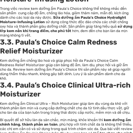
Trong việc review kem dưỡng ẩm Paula’s Choice không thể không nhắc đến
sản phẩm cung cấp độ ẩm, chống lão hóa, giảm thâm nám, mẩn đỏ, kích ứng
dành cho các loại da này được.
Sữa dưỡng ẩm Paula’s Choice Hydralight
Moisture-Infusing Lotion
sử dụng công thức độc đáo chứa các chất chống
oxy hóa và thành phần giàu dưỡng chất. Sản phẩm giúp tăng hiệu quả
sử dụng
lớp kem nền khi trang điểm, che phủ tốt
hơn, đem đến cho bạn làn da mịn
màng không tì vết.
3.3. Paula’s Choice Calm Redness
Relief Moisturizer
Kem dưỡng ẩm chống lão hoá và giúp phục hồi da Paula’s Choice Calm
Redness Relief Moisturizer giúp cân bằng độ ẩm, làm dịu, phục hồi và giữ ẩm
cho da. Review kem dưỡng ẩm Paula’s Choice thì sản phẩm này sẽ giúp người
dùng thẩm thấu nhanh, không gây bết dính. Lưu ý là sản phẩm dành cho da
khô.
3.4. Paula’s Choice Clinical Ultra-rich
Moisturizer
Kem dưỡng ẩm Clinical Ultra – Rich Moisturizer giúp làm dịu vùng da khô với
thành phần làm mịn và cung cấp dưỡng chất cho da từ tinh dầu thực vật, giữ
cho làn da của bạn luôn trong trạng thái được cấp nước, mềm mịn và dễ chịu.
Bí quyết để sở hữu làn da săn chắc, mịn màng, khỏe khoắn thì
kem dưỡng ẩm
chính hãng, thành phần an toàn
, phù hợp với tính chất da là không thể thiếu,
các chị em cần có và sử dụng trong quá trình chăm sóc da. Qua bài viết review