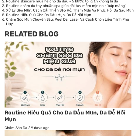
Routine skincare mùa hè cho da dầu - 5 bước tối giản không bí da
Routine chăm da tay chuẩn spa giúp đôi tay mềm mịn như ‘búp măng’
Xử Lý Sẹo Mụn: Cách Cải Thiện Sẹo Rỗ, Thâm Mụn Và Phục Hồi Da Sau Mụn
Routine Hiệu Quả Cho Da Dầu Mụn, Da Dễ Nổi Mụn
Chăm Sóc Mụn Chuyên Sâu: Peel Da, Laser Và Cách Chọn Liệu Trình Phù
Hợp
RELATED BLOG
Routine Hiệu Quả Cho Da Dầu Mụn, Da Dễ Nổi
Mụn
Chăm Sóc Da
/
9 days ago