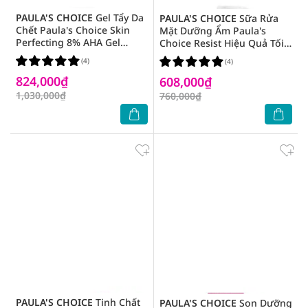
PAULA'S CHOICE
Gel Tẩy Da
PAULA'S CHOICE
Sữa Rửa
Chết Paula's Choice Skin
Mặt Dưỡng Ẩm Paula's
Perfecting 8% AHA Gel
Choice Resist Hiệu Quả Tối
Exfoliant Làm Sáng Da
Ưu 190ml
(4)
(4)
100ml
824,000₫
608,000₫
1,030,000₫
760,000₫
PAULA'S CHOICE
Tinh Chất
PAULA'S CHOICE
Son Dưỡng