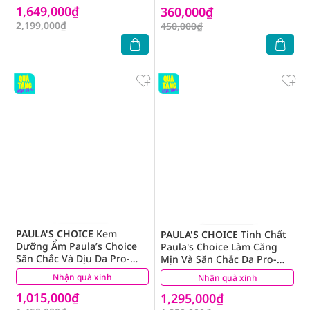
1,649,000₫
360,000₫
2,199,000₫
450,000₫
PAULA'S CHOICE
Kem
PAULA'S CHOICE
Tinh Chất
Dưỡng Ẩm Paula’s Choice
Paula's Choice Làm Căng
Săn Chắc Và Dịu Da Pro-
Mịn Và Săn Chắc Da Pro-
Collagen Peptide Plumping
Collagen Multi-Peptide
Nhận quà xinh
(1)
Nhận quà xinh
(0)
Moisturizer 50ml
Booster 20ml
1,015,000₫
1,295,000₫