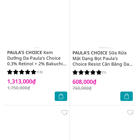
PAULA'S CHOICE
Kem
PAULA'S CHOICE
Sữa Rửa
Dưỡng Da Paula's Choice
Mặt Dạng Bọt Paula's
0.3% Retinol + 2% Bakuchiol
Choice Resist Cân Bằng Da
Treatment 30ml
Hoàn Hảo 190ml
(13)
(1)
1,313,000₫
608,000₫
1,750,000₫
760,000₫