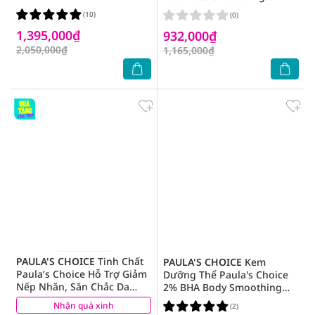
Niacinamide 20% Treatment
Treatment 10% AHA Làm
(10)
(0)
20ml
Sáng Và Đều Màu Da 30ml
1,395,000₫
932,000₫
2,050,000₫
1,165,000₫
PAULA'S CHOICE
Tinh Chất
PAULA'S CHOICE
Kem
Paula’s Choice Hỗ Trợ Giảm
Dưỡng Thể Paula's Choice
Nếp Nhăn, Săn Chắc Da
2% BHA Body Smoothing
CellularYouth Longevity
Spot Exfoliant 60ml
Nhận quà xinh
(0)
(2)
Serum 30ml