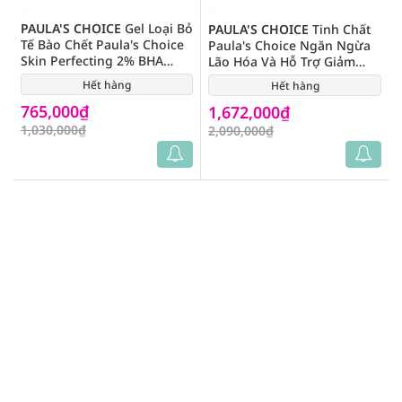
PAULA'S CHOICE
Gel Loại Bỏ
PAULA'S CHOICE
Tinh Chất
Tế Bào Chết Paula's Choice
Paula's Choice Ngăn Ngừa
Skin Perfecting 2% BHA
Lão Hóa Và Hỗ Trợ Giảm
100ml
Mụn Pro Retinaldehyde
Hết hàng
(22)
Hết hàng
(1)
Treatment 30ml
765,000₫
1,672,000₫
1,030,000₫
2,090,000₫