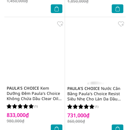
1,450,000₫
1,850,000₫
PAULA'S CHOICE
Kem
PAULA'S CHOICE
Nước Cân
Dưỡng Đêm Paula's Choice
Bằng Paula's Choice Resist
Không Chứa Dầu Clear Oil-
Siêu Nhẹ Cho Làn Da Dầu
Free Moisturizer Dành Cho
Và Lão Hóa 118ml
(1)
(1)
Da Dầu, Mụn 60ml
833,000₫
731,000₫
980,000₫
860,000₫