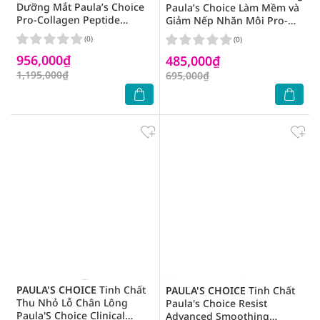
Dưỡng Mắt Paula’s Choice
Paula’s Choice Làm Mềm và
Pro-Collagen Peptide
Giảm Nếp Nhăn Môi Pro-
Firming Eye Serum 15ml
Collagen Peptide Gloss
(0)
(0)
Balm 15ml
956,000₫
485,000₫
1,195,000₫
695,000₫
PAULA'S CHOICE
Tinh Chất
PAULA'S CHOICE
Tinh Chất
Thu Nhỏ Lỗ Chân Lông
Paula's Choice Resist
Paula'S Choice Clinical
Advanced Smoothing