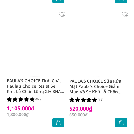
PAULA'S CHOICE
Tinh Chất
PAULA'S CHOICE
Sữa Rửa
Paula's Choice Resist Se
Mặt Paula's Choice Giảm
Khít Lỗ Chân Lông 2% BHA
Mụn Và Se Khít Lỗ Chân
88ml
Lông 177ml
(34)
(12)
1,105,000₫
520,000₫
1,300,000₫
650,000₫