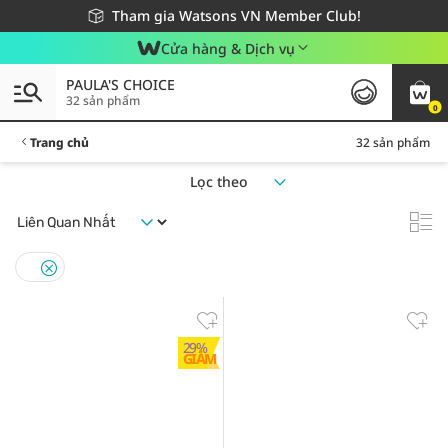
Giao hàng nhanh 24h - Áp dụng khu vực TP. Hồ Chí Minh
Miễn phí giao hàng cho đơn hàng từ 249,000Đ
Tham gia Watsons VN Member Club!
Cửa hàng & Dịch vụ
PAULA'S CHOICE
32 sản phẩm
0
Trang chủ
32 sản phẩm
Lọc theo
29%
GIẢM