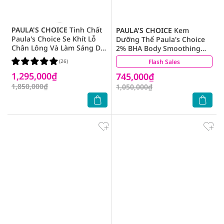
PAULA'S CHOICE
Tinh Chất
PAULA'S CHOICE
Kem
Paula's Choice Se Khít Lỗ
Dưỡng Thể Paula's Choice
Chân Lông Và Làm Sáng Da
2% BHA Body Smoothing
Chứa 10% Niacinamide
Spot Exfoliant 210ml
(26)
Flash Sales
(3)
Booster 20ml
1,295,000₫
745,000₫
1,850,000₫
1,050,000₫