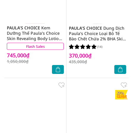
PAULA'S CHOICE
Kem
PAULA'S CHOICE
Dung Dịch
Dưỡng Thể Paula's Choice
Paula's Choice Loại Bỏ Tế
Skin Revealing Body Lotion
Bào Chết Chứa 2% BHA Skin
10% AHA Tẩy Tế Bào Dịu
Perfecting Liquid Exfoliant
Flash Sales
(16)
(14)
Nhẹ 210ml
30ml
745,000₫
370,000₫
1,050,000₫
435,000₫
29%
GIẢM