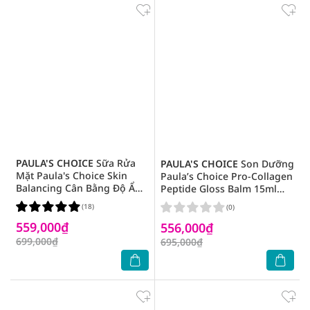
PAULA'S CHOICE
Sữa Rửa
PAULA'S CHOICE
Son Dưỡng
Mặt Paula's Choice Skin
Paula’s Choice Pro-Collagen
Balancing Cân Bằng Độ Ẩm
Peptide Gloss Balm 15ml
Và Giảm Dầu 237ml
(Phiên Bản Có Màu)
(18)
(0)
559,000₫
556,000₫
699,000₫
695,000₫