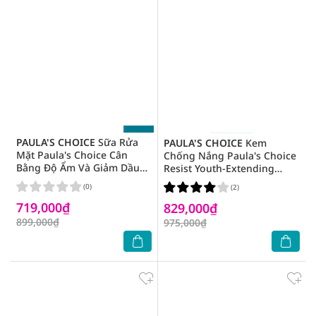
PAULA'S CHOICE
Sữa Rửa
PAULA'S CHOICE
Kem
Mặt Paula's Choice Cân
Chống Nắng Paula's Choice
Bằng Độ Ẩm Và Giảm Dầu
Resist Youth-Extending
Skin Balancing Oil-Reducing
Daily Hydrating Fluid SPF50
(0)
(2)
Cleanser 473ml
60ml
719,000₫
829,000₫
899,000₫
975,000₫