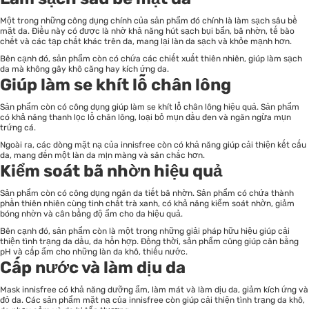
Một trong những công dụng chính của sản phẩm đó chính là làm sạch sâu bề
mặt da. Điều này có được là nhờ khả năng hút sạch bụi bẩn, bã nhờn, tế bào
chết và các tạp chất khác trên da, mang lại làn da sạch và khỏe mạnh hơn.
Bên cạnh đó, sản phẩm còn có chứa các chiết xuất thiên nhiên, giúp làm sạch
da mà không gây khô căng hay kích ứng da.
Giúp làm se khít lỗ chân lông
Sản phẩm còn có công dụng giúp làm se khít lỗ chân lông hiệu quả. Sản phẩm
có khả năng thanh lọc lỗ chân lông, loại bỏ mụn đầu đen và ngăn ngừa mụn
trứng cá.
Ngoài ra, các dòng mặt nạ của innisfree còn có khả năng giúp cải thiện kết cấu
da, mang đến một làn da mịn màng và săn chắc hơn.
Kiểm soát bã nhờn hiệu quả
Sản phẩm còn có công dụng ngăn da tiết bã nhờn. Sản phẩm có chứa thành
phần thiên nhiên cùng tinh chất trà xanh, có khả năng kiểm soát nhờn, giảm
bóng nhờn và cân bằng độ ẩm cho da hiệu quả.
Bên cạnh đó, sản phẩm còn là một trong những giải pháp hữu hiệu giúp cải
thiện tình trạng da dầu, da hỗn hợp. Đồng thời, sản phẩm cũng giúp cân bằng
pH và cấp ẩm cho những làn da khô, thiếu nước.
Cấp nước và làm dịu da
Mask innisfree có khả năng dưỡng ẩm, làm mát và làm dịu da, giảm kích ứng và
đỏ da. Các sản phẩm mặt nạ của innisfree còn giúp cải thiện tình trạng da khô,