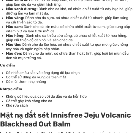
giúp làm dịu da và giảm kích ứng.
Màu xanh dương:
Dành cho da khô, có chứa chiết xuất từ cây bạc hà, giúp
dưỡng ẩm và làm mát da.
Màu vàng:
Dành cho da sạm, có chứa chiết xuất từ chanh, giúp làm sáng
và cải thiện sắc tố da.
Màu cam:
Dành cho da xỉn màu, có chứa chiết xuất từ cam, giúp cung cấp
vitamin C và làm tươi mới da.
Màu hồng:
Dành cho da thiếu sức sống, có chứa chiết xuất từ hoa hồng,
giúp cải thiện độ đàn hồi và săn chắc da.
Màu tím:
Dành cho da lão hóa, có chứa chiết xuất từ quả mơ, giúp chống
oxy hóa và ngăn ngừa nếp nhăn.
Màu đen:
Dành cho da mụn, có chứa than hoạt tính, giúp loại bỏ mụn đầu
đen và mụn trứng cá.
Ưu điểm
Có nhiều màu sắc và công dụng để lựa chọn
Có thể sử dụng đa vùng da trên mặt
Có mùi thơm nhẹ nhàng
Nhược điểm
Không có hiệu quả cao với da dầu và da hỗn hợp
Có thể gây khô căng cho da
Khó rửa sạch
Mặt nạ đất sét Innisfree Jeju Volcanic
Blackhead Out Balm