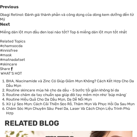
Previous
Obagi Retinol: Đánh giá thành phần và công dụng của dòng kem dưỡng đến từ
Mỹ
Next
Miếng dán lột mụn đầu đen loại nào tốt? Top 6 miếng dán lột mụn tốt nhất
Related Topics
#chamsocda
#innisfree
#mask
#matnadatset
#skincare
Share
WHAT’S HOT
BHA, Niacinamide và Zinc Có Giúp Giảm Mụn Không? Cách Kết Hợp Cho Da
Dầu Mụn
Routine skincare mùa hè cho da dầu - 5 bước tối giản không bí da
Routine chăm da tay chuẩn spa giúp đôi tay mềm mịn như ‘búp măng’
Routine Hiệu Quả Cho Da Dầu Mụn, Da Dễ Nổi Mụn
Xử Lý Sẹo Mụn: Cách Cải Thiện Sẹo Rỗ, Thâm Mụn Và Phục Hồi Da Sau Mụn
Chăm Sóc Mụn Chuyên Sâu: Peel Da, Laser Và Cách Chọn Liệu Trình Phù
Hợp
RELATED BLOG