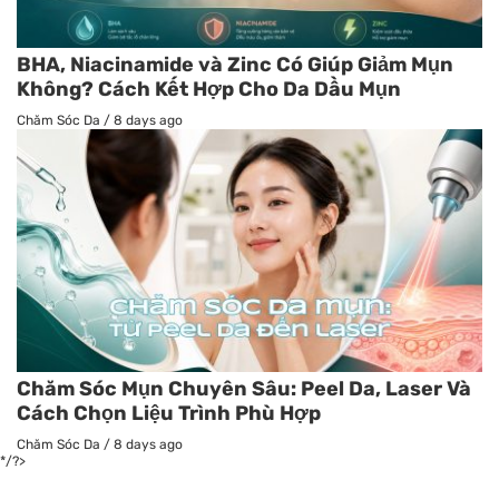
BHA, Niacinamide và Zinc Có Giúp Giảm Mụn
Không? Cách Kết Hợp Cho Da Dầu Mụn
Chăm Sóc Da
/
8 days ago
Chăm Sóc Mụn Chuyên Sâu: Peel Da, Laser Và
Cách Chọn Liệu Trình Phù Hợp
Chăm Sóc Da
/
8 days ago
*/?>