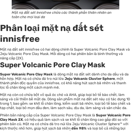
Mặt nạ đất sét Innisfree chứa các thành phần thiên nhiên an
toàn cho mọi loại da
Phân loại mặt nạ đất sét
innisfree
Mặt nạ đất sét innisfree có hai dòng chính là Super Volcanic Pore Clay Mask và
Jeju Volcanic Pore Clay Mask. Mỗi dòng có hai phiên bản là bình thường và
nâng cấp (2X).
Super Volcanic Pore Clay Mask
Super Volcanic Pore Clay Mask
là dòng mặt nạ đất sét dành cho da dầu và da
hỗn hợp. Mặt nạ có chứa đá tro núi lửa
Jeju Volcanic Cluster Sphere
, một
thành phần độc quyền của innisfree, có khả năng hút sạch bã nhờn và thanh
lọc lỗ chân lông một cách mạnh mẽ.
Mặt nạ còn có chứa bột vỏ quả óc chó và AHA, giúp loại bỏ tế bào chết, làm
sáng và cải thiện bề mặt da. Dòng sản phẩm mặt nạ đất sét này có tác dụng 10
trong 1, bao gồm: se khít lỗ chân lông, kiểm soát bã nhờn, loại bỏ tế bào chết và
tạp chất, loại bỏ mụn đầu đen, làm sạch sâu, dịu da, làm sáng và săn chắc da.
Phiên bản nâng cấp của Super Volcanic Pore Clay Mask là
Super Volcanic Pore
Clay Mask 2X
, có hiệu quả làm sạch và se khít lỗ chân lông cao gấp đôi so với
phiên bản cũ. Mặt nạ có chứa đá tro núi lửa Jeju Volcanic Cluster Sphere™ với
kích thước nhỏ hơn, giúp hút sạch bã nhờn
đến 98%
và loại bỏ cả những bụi