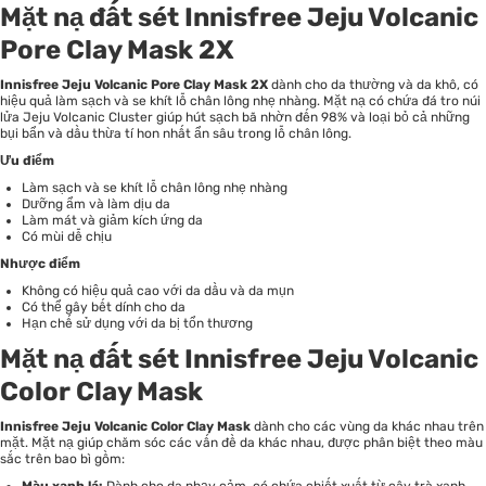
Mặt nạ đất sét Innisfree Jeju Volcanic
Pore Clay Mask 2X
Innisfree Jeju Volcanic Pore Clay Mask 2X
dành cho da thường và da khô, có
hiệu quả làm sạch và se khít lỗ chân lông nhẹ nhàng. Mặt nạ có chứa đá tro núi
lửa Jeju Volcanic Cluster giúp hút sạch bã nhờn đến 98% và loại bỏ cả những
bụi bẩn và dầu thừa tí hon nhất ẩn sâu trong lỗ chân lông.
Ưu điểm
Làm sạch và se khít lỗ chân lông nhẹ nhàng
Dưỡng ẩm và làm dịu da
Làm mát và giảm kích ứng da
Có mùi dễ chịu
Nhược điểm
Không có hiệu quả cao với da dầu và da mụn
Có thể gây bết dính cho da
Hạn chế sử dụng với da bị tổn thương
Mặt nạ đất sét Innisfree Jeju Volcanic
Color Clay Mask
Innisfree Jeju Volcanic Color Clay Mask
dành cho các vùng da khác nhau trên
mặt. Mặt nạ giúp chăm sóc các vấn đề da khác nhau, được phân biệt theo màu
sắc trên bao bì gồm:
Màu xanh lá:
Dành cho da nhạy cảm, có chứa chiết xuất từ cây trà xanh,