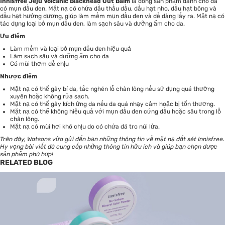
Innisfree Jeju Volcanic Blackhead Out Balm
là dòng sản phẩm dành cho da
có mụn đầu đen. Mặt nạ có chứa dầu thầu dầu, dầu hạt nho, dầu hạt bông và
dầu hạt hướng dương, giúp làm mềm mụn đầu đen và dễ dàng lấy ra. Mặt nạ có
tác dụng loại bỏ mụn đầu đen, làm sạch sâu và dưỡng ẩm cho da.
Ưu điểm
Làm mềm và loại bỏ mụn đầu đen hiệu quả
Làm sạch sâu và dưỡng ẩm cho da
Có mùi thơm dễ chịu
Nhược điểm
Mặt nạ có thể gây bí da, tắc nghẽn lỗ chân lông nếu sử dụng quá thường
xuyên hoặc không rửa sạch.
Mặt nạ có thể gây kích ứng da nếu da quá nhạy cảm hoặc bị tổn thương.
Mặt nạ có thể không hiệu quả với mụn đầu đen cứng đầu hoặc sâu trong lỗ
chân lông.
Mặt nạ có mùi hơi khó chịu do có chứa đá tro núi lửa.
Trên đây,
Watsons
vừa gửi đến bạn những thông tin về mặt nạ đất sét Innisfree.
Hy vọng bài viết đã cung cấp những thông tin hữu ích và giúp bạn chọn được
sản phẩm phù hợp!
RELATED BLOG