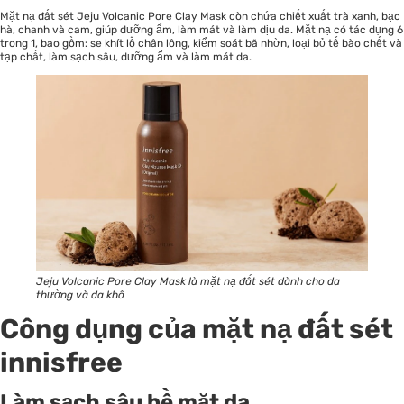
Mặt nạ đất sét Jeju Volcanic Pore Clay Mask còn chứa chiết xuất trà xanh, bạc
hà, chanh và cam, giúp dưỡng ẩm, làm mát và làm dịu da. Mặt nạ có tác dụng 6
trong 1, bao gồm: se khít lỗ chân lông, kiểm soát bã nhờn, loại bỏ tế bào chết và
tạp chất, làm sạch sâu, dưỡng ẩm và làm mát da.
Jeju Volcanic Pore Clay Mask là mặt nạ đất sét dành cho da
thường và da khô
Công dụng của mặt nạ đất sét
innisfree
Làm sạch sâu bề mặt da