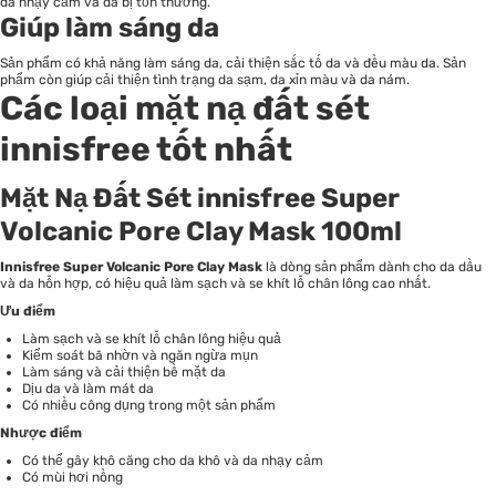
da nhạy cảm và da bị tổn thương.
Giúp làm sáng da
Sản phẩm có khả năng làm sáng da, cải thiện sắc tố da và đều màu da. Sản
phẩm còn giúp cải thiện tình trạng da sạm, da xỉn màu và da nám.
Các loại mặt nạ đất sét
innisfree tốt nhất
Mặt Nạ Đất Sét innisfree Super
Volcanic Pore Clay Mask 100ml
Innisfree Super Volcanic Pore Clay Mask
là dòng sản phẩm dành cho da dầu
và da hỗn hợp, có hiệu quả làm sạch và se khít lỗ chân lông cao nhất.
Ưu điểm
Làm sạch và se khít lỗ chân lông hiệu quả
Kiểm soát bã nhờn và ngăn ngừa mụn
Làm sáng và cải thiện bề mặt da
Dịu da và làm mát da
Có nhiều công dụng trong một sản phẩm
Nhược điểm
Có thể gây khô căng cho da khô và da nhạy cảm
Có mùi hơi nồng