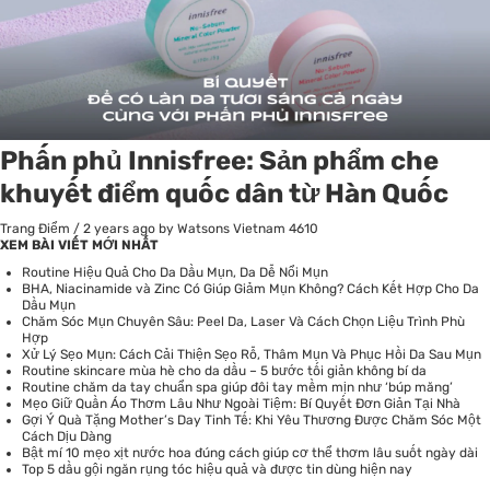
Phấn phủ Innisfree: Sản phẩm che
khuyết điểm quốc dân từ Hàn Quốc
Trang Điểm
/
2 years ago
by Watsons Vietnam
4610
XEM BÀI VIẾT MỚI NHẤT
Routine Hiệu Quả Cho Da Dầu Mụn, Da Dễ Nổi Mụn
BHA, Niacinamide và Zinc Có Giúp Giảm Mụn Không? Cách Kết Hợp Cho Da
Dầu Mụn
Chăm Sóc Mụn Chuyên Sâu: Peel Da, Laser Và Cách Chọn Liệu Trình Phù
Hợp
Xử Lý Sẹo Mụn: Cách Cải Thiện Sẹo Rỗ, Thâm Mụn Và Phục Hồi Da Sau Mụn
Routine skincare mùa hè cho da dầu – 5 bước tối giản không bí da
Routine chăm da tay chuẩn spa giúp đôi tay mềm mịn như ‘búp măng’
Mẹo Giữ Quần Áo Thơm Lâu Như Ngoài Tiệm: Bí Quyết Đơn Giản Tại Nhà
Gợi Ý Quà Tặng Mother’s Day Tinh Tế: Khi Yêu Thương Được Chăm Sóc Một
Cách Dịu Dàng
Bật mí 10 mẹo xịt nước hoa đúng cách giúp cơ thể thơm lâu suốt ngày dài
Top 5 dầu gội ngăn rụng tóc hiệu quả và được tin dùng hiện nay