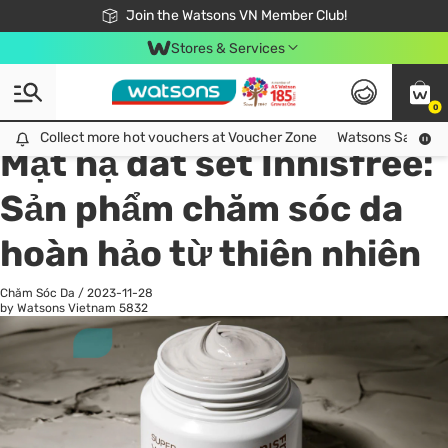
Free Shipping For Order From 249,000Đ
24h Fast delivery in Hồ Chí Minh City
Join the Watsons VN Member Club!
Stores & Services
0
All
Chăm Sóc Cá Nhân
Ch
Collect more hot vouchers at Voucher Zone
Collect more hot vouchers at Voucher Zone
Watsons Safety Al
Mặt nạ đất sét Innisfree:
Sản phẩm chăm sóc da
hoàn hảo từ thiên nhiên
Chăm Sóc Da
/
2023-11-28
by Watsons Vietnam
5832