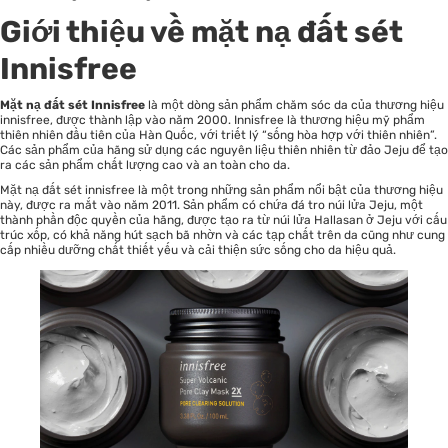
Giới thiệu về mặt nạ đất sét
Innisfree
Mặt nạ đất sét Innisfree
là một dòng sản phẩm
chăm sóc da
của thương hiệu
innisfree, được thành lập vào năm 2000. Innisfree là thương hiệu mỹ phẩm
thiên nhiên đầu tiên của Hàn Quốc, với triết lý “sống hòa hợp với thiên nhiên”.
Các sản phẩm của hãng sử dụng các nguyên liệu thiên nhiên từ đảo Jeju để tạo
ra các sản phẩm chất lượng cao và an toàn cho da.
Mặt nạ đất sét innisfree là một trong những sản phẩm nổi bật của thương hiệu
này, được ra mắt vào năm 2011. Sản phẩm có chứa đá tro núi lửa Jeju, một
thành phần độc quyền của hãng, được tạo ra từ núi lửa Hallasan ở Jeju với cấu
trúc xốp, có khả năng hút sạch bã nhờn và các tạp chất trên da cũng như cung
cấp nhiều dưỡng chất thiết yếu và cải thiện sức sống cho da hiệu quả.