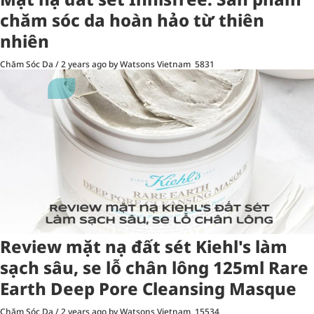
chăm sóc da hoàn hảo từ thiên
nhiên
Chăm Sóc Da
/
2 years ago
by Watsons Vietnam
5831
Review mặt nạ đất sét Kiehl's làm
sạch sâu, se lỗ chân lông 125ml Rare
Earth Deep Pore Cleansing Masque
Chăm Sóc Da
/
2 years ago
by Watsons Vietnam
15534