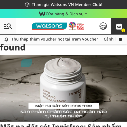
Giao hàng nhanh 24h - Áp dụng khu vực TP. Hồ Chí Minh
Miễn phí giao hàng cho đơn hàng từ 249,000Đ
Tham gia Watsons VN Member Club!
Cửa hàng & Dịch vụ
0
Tag:
matnadatset
4 item(s)
Thu thập thêm voucher hot tại Trạm Voucher
Thu thập thêm voucher hot tại Trạm Voucher
Cảnh báo An
found
Mặt nạ đất sét Innisfree: Sản phẩm