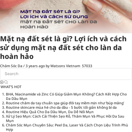
Mặt nạ đất sét là gì? Lợi ích và cách
sử dụng mặt nạ đất sét cho làn da
hoàn hảo
Chăm Sóc Da
/
3 years ago
by Watsons Vietnam
57033
WHAT’S HOT
BHA, Niacinamide và Zinc Có Giúp Giảm Mụn Không? Cách Kết Hợp Cho
Da Dầu Mụn
Routine chăm da tay chuẩn spa giúp đôi tay mềm mịn như ‘búp măng’
Routine skincare mùa hè cho da dầu - 5 bước tối giản không bí da
Routine Hiệu Quả Cho Da Dầu Mụn, Da Dễ Nổi Mụn
Xử Lý Sẹo Mụn: Cách Cải Thiện Sẹo Rỗ, Thâm Mụn Và Phục Hồi Da Sau
Mụn
Chăm Sóc Mụn Chuyên Sâu: Peel Da, Laser Và Cách Chọn Liệu Trình Phù
Hợp