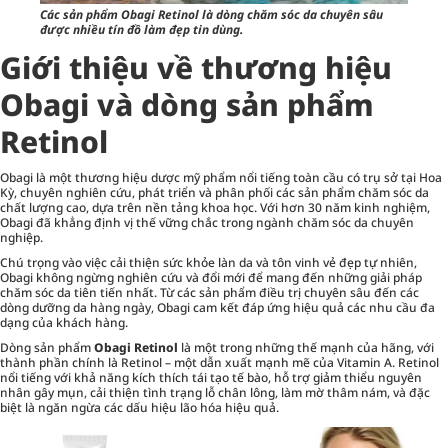
Các sản phẩm Obagi Retinol là dòng chăm sóc da chuyên sâu
được nhiều tín đồ làm đẹp tin dùng.
Giới thiệu về thương hiệu
Obagi và dòng sản phẩm
Retinol
Obagi là một thương hiệu dược mỹ phẩm nổi tiếng toàn cầu có trụ sở tại Hoa
Kỳ, chuyên nghiên cứu, phát triển và phân phối các sản phẩm chăm sóc da
chất lượng cao, dựa trên nền tảng khoa học. Với hơn 30 năm kinh nghiệm,
Obagi đã khẳng định vị thế vững chắc trong ngành chăm sóc da chuyên
nghiệp.
Chú trọng vào việc cải thiện sức khỏe làn da và tôn vinh vẻ đẹp tự nhiên,
Obagi không ngừng nghiên cứu và đổi mới để mang đến những giải pháp
chăm sóc da tiên tiến nhất. Từ các sản phẩm điều trị chuyên sâu đến các
dòng dưỡng da hàng ngày, Obagi cam kết đáp ứng hiệu quả các nhu cầu đa
dạng của khách hàng.
Dòng sản phẩm
Obagi Retinol
là một trong những thế mạnh của hãng, với
thành phần chính là Retinol – một dẫn xuất mạnh mẽ của Vitamin A. Retinol
nổi tiếng với khả năng kích thích tái tạo tế bào, hỗ trợ giảm thiểu nguyên
nhân gây mụn, cải thiện tình trạng lỗ chân lông, làm mờ thâm nám, và đặc
biệt là ngăn ngừa các dấu hiệu lão hóa hiệu quả.