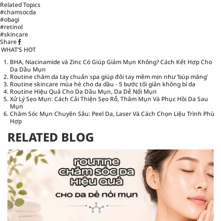
Related Topics
#chamsocda
#obagi
#retinol
#skincare
Share
WHAT’S HOT
BHA, Niacinamide và Zinc Có Giúp Giảm Mụn Không? Cách Kết Hợp Cho
Da Dầu Mụn
Routine chăm da tay chuẩn spa giúp đôi tay mềm mịn như ‘búp măng’
Routine skincare mùa hè cho da dầu - 5 bước tối giản không bí da
Routine Hiệu Quả Cho Da Dầu Mụn, Da Dễ Nổi Mụn
Xử Lý Sẹo Mụn: Cách Cải Thiện Sẹo Rỗ, Thâm Mụn Và Phục Hồi Da Sau
Mụn
Chăm Sóc Mụn Chuyên Sâu: Peel Da, Laser Và Cách Chọn Liệu Trình Phù
Hợp
RELATED BLOG