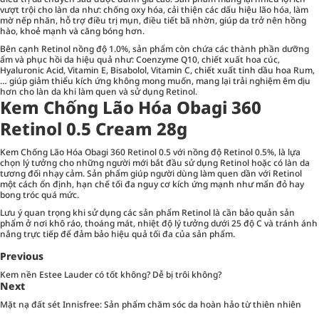
vượt trội cho làn da như: chống oxy hóa, cải thiện các dấu hiệu lão hóa, làm
mờ nếp nhăn, hỗ trợ điều trị mụn, điều tiết bã nhờn, giúp da trở nên hồng
hào, khoẻ mạnh và căng bóng hơn.
Bên cạnh Retinol nồng độ 1.0%, sản phẩm còn chứa các thành phần dưỡng
ẩm và phục hồi da hiệu quả như: Coenzyme Q10, chiết xuất hoa cúc,
Hyaluronic Acid, Vitamin E, Bisabolol, Vitamin C, chiết xuất tinh dầu hoa Rum,
… giúp giảm thiểu kích ứng không mong muốn, mang lại trải nghiệm êm dịu
hơn cho làn da khi làm quen và sử dụng Retinol.
Kem Chống Lão Hóa Obagi 360
Retinol 0.5 Cream 28g
Kem Chống Lão Hóa Obagi 360 Retinol 0.5 với nồng độ Retinol 0.5%, là lựa
chọn lý tưởng cho những người mới bắt đầu sử dụng Retinol hoặc có làn da
tương đối nhạy cảm. Sản phẩm giúp người dùng làm quen dần với Retinol
một cách ổn định, hạn chế tối đa nguy cơ kích ứng mạnh như mẩn đỏ hay
bong tróc quá mức.
Lưu ý quan trọng khi sử dụng các sản phẩm Retinol là cần bảo quản sản
phẩm ở nơi khô ráo, thoáng mát, nhiệt độ lý tưởng dưới 25 độ C và tránh ánh
nắng trực tiếp để đảm bảo hiệu quả tối đa của sản phẩm.
Previous
Kem nền Estee Lauder có tốt không? Dễ bị trôi không?
Next
Mặt nạ đất sét Innisfree: Sản phẩm chăm sóc da hoàn hảo từ thiên nhiên