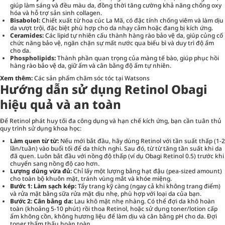
giúp làm sáng và đều màu da, đồng thời tăng cường khả năng chống oxy
hóa và hỗ trợ sản sinh collagen.
Bisabolol:
Chiết xuất từ hoa cúc La Mã, có đặc tính chống viêm và làm dịu
da vượt trội, đặc biệt phù hợp cho da nhạy cảm hoặc đang bị kích ứng.
Ceramides:
Các lipid tự nhiên cấu thành hàng rào bảo vệ da, giúp củng cố
chức năng bảo vệ, ngăn chặn sự mất nước qua biểu bì và duy trì độ ẩm
cho da.
Phospholipids:
Thành phần quan trọng của màng tế bào, giúp phục hồi
hàng rào bảo vệ da, giữ ẩm và cân bằng độ ẩm tự nhiên.
Xem thêm:
Các sản phẩm chăm sóc tóc tại Watsons
Hướng dẫn sử dụng Retinol Obagi
hiệu quả và an toàn
Để Retinol phát huy tối đa công dụng và hạn chế kích ứng, bạn cần tuân thủ
quy trình sử dụng khoa học:
Làm quen từ từ:
Nếu mới bắt đầu, hãy dùng Retinol với tần suất thấp (1-2
lần/tuần) vào buổi tối để da thích nghi. Sau đó, từ từ tăng tần suất khi da
đã quen. Luôn bắt đầu với nồng độ thấp (ví dụ Obagi Retinol 0.5) trước khi
chuyển sang nồng độ cao hơn.
Lượng dùng vừa đủ:
Chỉ lấy một lượng bằng hạt đậu (pea-sized amount)
cho toàn bộ khuôn mặt, tránh vùng mắt và khóe miệng.
Bước 1: Làm sạch kép:
Tẩy trang kỹ càng (ngay cả khi không trang điểm)
và rửa mặt bằng sữa rửa mặt dịu nhẹ, phù hợp với loại da của bạn.
Bước 2: Cân bằng da:
Lau khô mặt nhẹ nhàng. Có thể đợi da khô hoàn
toàn (khoảng 5-10 phút) rồi thoa Retinol, hoặc sử dụng toner/lotion cấp
ẩm không cồn, không hương liệu để làm dịu và cân bằng pH cho da. Đợi
toner thẩm thấu hoàn toàn.