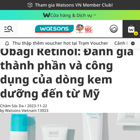
Giao hàng nhanh 24h - Áp dụng khu vực TP. Hồ Chí Minh
Miễn phí giao hàng cho đơn hàng từ 249,000Đ
Tham gia Watsons VN Member Club!
Cửa hàng & Dịch vụ
0
All
Chăm Sóc Cá Nhân
Ch
Thu thập thêm voucher hot tại Trạm Voucher
Thu thập thêm voucher hot tại Trạm Voucher
Cảnh báo An
Obagi Retinol: Đánh giá
thành phần và công
dụng của dòng kem
dưỡng đến từ Mỹ
Chăm Sóc Da
/
2023-11-22
by Watsons Vietnam
13923