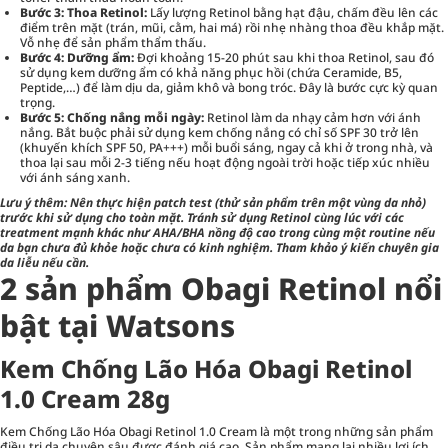
Bước 3: Thoa Retinol:
Lấy lượng Retinol bằng hạt đậu, chấm đều lên các
điểm trên mặt (trán, mũi, cằm, hai má) rồi nhẹ nhàng thoa đều khắp mặt.
Vỗ nhẹ để sản phẩm thẩm thấu.
Bước 4: Dưỡng ẩm:
Đợi khoảng 15-20 phút sau khi thoa Retinol, sau đó
sử dụng kem
dưỡng ẩm
có khả năng phục hồi (chứa Ceramide, B5,
Peptide,…) để làm dịu da, giảm khô và bong tróc. Đây là bước cực kỳ quan
trọng.
Bước 5: Chống nắng mỗi ngày:
Retinol làm da nhạy cảm hơn với ánh
nắng. Bắt buộc phải sử dụng kem chống nắng có chỉ số SPF 30 trở lên
(khuyến khích SPF 50, PA+++) mỗi buổi sáng, ngay cả khi ở trong nhà, và
thoa lại sau mỗi 2-3 tiếng nếu hoạt động ngoài trời hoặc tiếp xúc nhiều
với ánh sáng xanh.
Lưu ý thêm: Nên thực hiện patch test (thử sản phẩm trên một vùng da nhỏ)
trước khi sử dụng cho toàn mặt. Tránh sử dụng Retinol cùng lúc với các
treatment mạnh khác như AHA/BHA nồng độ cao trong cùng một routine nếu
da bạn chưa đủ khỏe hoặc chưa có kinh nghiệm. Tham khảo ý kiến chuyên gia
da liễu nếu cần.
2 sản phẩm Obagi Retinol nổi
bật tại Watsons
Kem Chống Lão Hóa Obagi Retinol
1.0 Cream 28g
Kem Chống Lão Hóa Obagi Retinol 1.0 Cream là một trong những sản phẩm
điều trị da chuyên sâu được đánh giá cao. Sản phẩm mang lại nhiều lợi ích