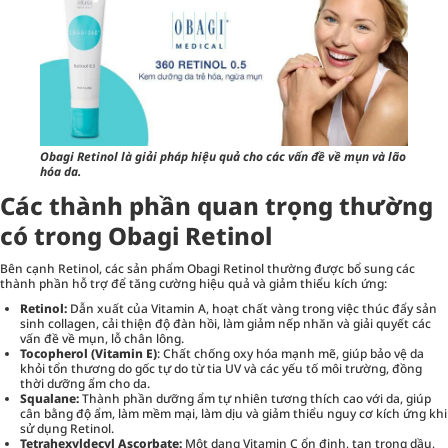
Obagi Retinol là giải pháp hiệu quả cho các vấn đề về mụn và lão
hóa da.
Các thành phần quan trọng thường
có trong Obagi Retinol
Bên cạnh Retinol, các sản phẩm Obagi Retinol thường được bổ sung các
thành phần hỗ trợ để tăng cường hiệu quả và giảm thiểu kích ứng:
Retinol:
Dẫn xuất của Vitamin A, hoạt chất vàng trong việc thúc đẩy sản
sinh collagen, cải thiện độ đàn hồi, làm giảm nếp nhăn và giải quyết các
vấn đề về mụn, lỗ chân lông.
Tocopherol (Vitamin E)
: Chất chống oxy hóa mạnh mẽ, giúp bảo vệ da
khỏi tổn thương do gốc tự do từ tia UV và các yếu tố môi trường, đồng
thời dưỡng ẩm cho da.
Squalane:
Thành phần dưỡng ẩm tự nhiên tương thích cao với da, giúp
cân bằng độ ẩm, làm mềm mại, làm dịu và giảm thiểu nguy cơ kích ứng khi
sử dụng Retinol.
Tetrahexyldecyl Ascorbate:
Một dạng Vitamin C ổn định, tan trong dầu,