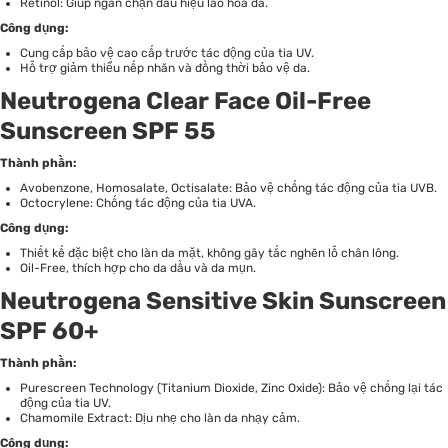
Retinol: Giúp ngăn chặn dấu hiệu lão hóa da.
Công dụng:
Cung cấp bảo vệ cao cấp trước tác động của tia UV.
Hỗ trợ giảm thiểu nếp nhăn và đồng thời bảo vệ da.
Neutrogena Clear Face Oil-Free
Sunscreen SPF 55
Thành phần:
Avobenzone, Homosalate, Octisalate: Bảo vệ chống tác động của tia UVB.
Octocrylene: Chống tác động của tia UVA.
Công dụng:
Thiết kế đặc biệt cho làn da mặt, không gây tắc nghẽn lỗ chân lông.
Oil-Free, thích hợp cho da dầu và da mụn.
Neutrogena Sensitive Skin Sunscreen
SPF 60+
Thành phần:
Purescreen Technology (Titanium Dioxide, Zinc Oxide): Bảo vệ chống lại tác
động của tia UV.
Chamomile Extract: Dịu nhẹ cho làn da nhạy cảm.
Công dụng: