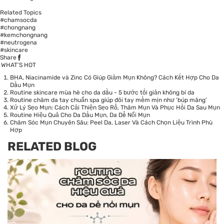
Related Topics
#chamsocda
#chongnang
#kemchongnang
#neutrogena
#skincare
Share
WHAT’S HOT
BHA, Niacinamide và Zinc Có Giúp Giảm Mụn Không? Cách Kết Hợp Cho Da
Dầu Mụn
Routine skincare mùa hè cho da dầu - 5 bước tối giản không bí da
Routine chăm da tay chuẩn spa giúp đôi tay mềm mịn như ‘búp măng’
Xử Lý Sẹo Mụn: Cách Cải Thiện Sẹo Rỗ, Thâm Mụn Và Phục Hồi Da Sau Mụn
Routine Hiệu Quả Cho Da Dầu Mụn, Da Dễ Nổi Mụn
Chăm Sóc Mụn Chuyên Sâu: Peel Da, Laser Và Cách Chọn Liệu Trình Phù
Hợp
RELATED BLOG