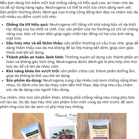
Nếu bạn đang tìm kiếm một loại chống nắng có hiệu quả cao, an toàn cho da,
và dễ sử dụng hàng ngày, Neutrogena có thể là một lựa chọn đáng xem xét.
Sản phẩm thường được đánh giá cao trong cộng đồng làm đẹp và chăm sóc da
với nhiều ưu điểm vượt trội như:
Chống tia UV hiệu quả:
Neutrogena nổi tiếng với khả năng bảo vệ da khỏi
tác động của tia UVB và UVA. Các sản phẩm của họ thường có chỉ số chống
nắng cao, bảo vệ toàn diện giúp ngăn chặn tác động có hại của ánh nắng
mặt trời.
Cấu trúc nhẹ và dễ thẩm thấu:
sản phẩm thường có cấu trúc nhẹ, giúp dễ
dàng thẩm thấu vào da mà không để lại lớp màng bết dính, giúp cảm giác
thoải mái khi sử dụng.
Thành phần an toàn, lành tính:
Thường xuyên sử dụng các thành phần an
toàn và không gây kích ứng, Neutrogena được đánh giá là phù hợp cho mọi
loại da, kể cả làn da nhạy cảm.
Khả năng khóa ẩm vượt trội:
sản phẩm chứa các thành phần dưỡng ẩm,
giúp da không bị khô sau khi sử dụng.
Sản phẩm đa dạng:
Neutrogena cung cấp nhiều loại kem chống nắng khác
nhau, từ dành cho làn da nhạy cảm đến thể thao, đáp ứng nhu cầu
chăm
sóc da
đa dạng của người tiêu dùng.
Tuy nhiên, như mọi sản phẩm khác, không phải chống nắng nào cũng phù hợp
với làn da. Do đó, bạn hãy thử sản phẩm trên một vùng da nhỏ trước để xem
phản ứng của làn da xem có phù hợp hay không.