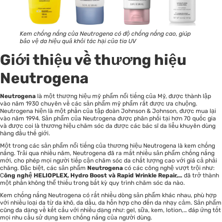
Kem chống nắng của Neutrogena có độ chống nắng cao, giúp
bảo vệ da hiệu quả khỏi tác hại của tia UV
Giới thiệu về thương hiệu
Neutrogena
Neutrogena
là một thương hiệu mỹ phẩm nổi tiếng của Mỹ, được thành lập
vào năm 1930 chuyên về các sản phẩm mỹ phẩm rất được ưa chuộng.
Neutrogena hiện là một phần của tập đoàn Johnson & Johnson, được mua lại
vào năm 1994. Sản phẩm của Neutrogena được phân phối tại hơn 70 quốc gia
và được coi là thương hiệu chăm sóc da được các bác sĩ da liễu khuyên dùng
hàng đầu thế giới.
Một trong các sản phẩm nổi tiếng của thương hiệu Neutrogena là
kem chống
nắng
. Trải qua nhiều năm, Neutrogena đã ra mắt nhiều sản phẩm chống nắng
mới, cho phép mọi người tiếp cận chăm sóc da chất lượng cao với giá cả phải
chăng. Đặc biệt, các sản phẩm
Neutrogena
có các công nghệ vượt trội như:
C
ông nghệ HELIOPLEX, Hydro Boost và Rapid Wrinkle Repair,…
đã trở thành
một phần không thể thiếu trong bất kỳ quy trình chăm sóc da nào.
Kem chống nắng Neutrogena có rất nhiều dòng sản phẩm khác nhau, phù hợp
với nhiều loại da từ da khô, da dầu, da hỗn hợp cho đến da nhạy cảm. Sản phẩm
cũng đa dạng về kết cấu với nhiều dạng như: gel, sữa, kem, lotion,… đáp ứng tốt
mọi nhu cầu sử dụng kem chống nắng của người dùng.