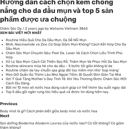
Hướng dẫn cách chọn kem chống
nắng cho da dầu mụn và top 5 sản
phẩm được ưa chuộng
Chăm Sóc Da
/
2 years ago
by Watsons Vietnam
3863
XEM BÀI VIẾT MỚI NHẤT
Routine Hiệu Quả Cho Da Dầu Mụn, Da Dễ Nổi Mụn
BHA, Niacinamide và Zinc Có Giúp Giảm Mụn Không? Cách Kết Hợp Cho Da
Dầu Mụn
Chăm Sóc Mụn Chuyên Sâu: Peel Da, Laser Và Cách Chọn Liệu Trình Phù
Hợp
Xử Lý Sẹo Mụn: Cách Cải Thiện Sẹo Rỗ, Thâm Mụn Và Phục Hồi Da Sau Mụn
Routine skincare mùa hè cho da dầu – 5 bước tối giản không bí da
Routine chăm da tay chuẩn spa giúp đôi tay mềm mịn như ‘búp măng’
Mẹo Giữ Quần Áo Thơm Lâu Như Ngoài Tiệm: Bí Quyết Đơn Giản Tại Nhà
Gợi Ý Quà Tặng Mother’s Day Tinh Tế: Khi Yêu Thương Được Chăm Sóc Một
Cách Dịu Dàng
Bật mí 10 mẹo xịt nước hoa đúng cách giúp cơ thể thơm lâu suốt ngày dài
Top 5 dầu gội ngăn rụng tóc hiệu quả và được tin dùng hiện nay
Previous
Body mist là gì? Cách phân biệt giữa body mist và nước hoa
Next
Son dưỡng Bioderma Atoderm Levres của nước nào? Có tốt không? Có giảm
thâm không?