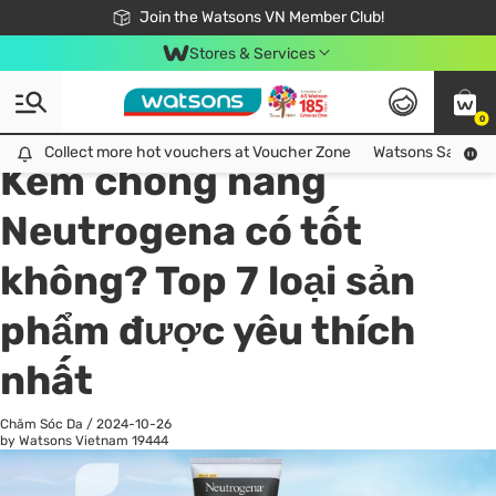
Free Shipping For Order From 249,000Đ
24h Fast delivery in Hồ Chí Minh City
Join the Watsons VN Member Club!
Stores & Services
0
All
Chăm Sóc Cá Nhân
Ch
Collect more hot vouchers at Voucher Zone
Collect more hot vouchers at Voucher Zone
Watsons Safety Al
Kem chống nắng
Neutrogena có tốt
không? Top 7 loại sản
phẩm được yêu thích
nhất
Chăm Sóc Da
/
2024-10-26
by Watsons Vietnam
19444