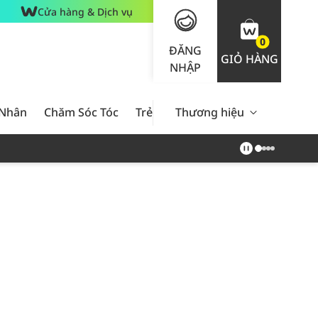
Cửa hàng & Dịch vụ
0
ĐĂNG
GIỎ HÀNG
NHẬP
 Nhân
Chăm Sóc Tóc
Trẻ Em
Thương hiệu
Nam Giới
Chăm Sóc 