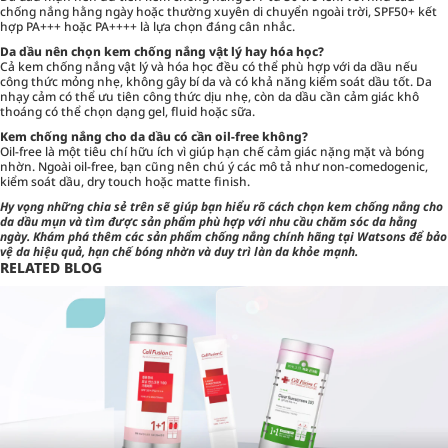
chống nắng hằng ngày hoặc thường xuyên di chuyển ngoài trời, SPF50+ kết
hợp PA+++ hoặc PA++++ là lựa chọn đáng cân nhắc.
Da dầu nên chọn kem chống nắng vật lý hay hóa học?
Cả kem chống nắng vật lý và hóa học đều có thể phù hợp với da dầu nếu
công thức mỏng nhẹ, không gây bí da và có khả năng kiểm soát dầu tốt. Da
nhạy cảm có thể ưu tiên công thức dịu nhẹ, còn da dầu cần cảm giác khô
thoáng có thể chọn dạng gel, fluid hoặc sữa.
Kem chống nắng cho da dầu có cần oil-free không?
Oil-free là một tiêu chí hữu ích vì giúp hạn chế cảm giác nặng mặt và bóng
nhờn. Ngoài oil-free, bạn cũng nên chú ý các mô tả như non-comedogenic,
kiểm soát dầu, dry touch hoặc matte finish.
Hy vọng những chia sẻ trên sẽ giúp bạn hiểu rõ cách chọn kem chống nắng cho
da dầu mụn và tìm được sản phẩm phù hợp với nhu cầu chăm sóc da hằng
ngày. Khám phá thêm các sản phẩm chống nắng chính hãng tại Watsons để bảo
vệ da hiệu quả, hạn chế bóng nhờn và duy trì làn da khỏe mạnh.
RELATED BLOG