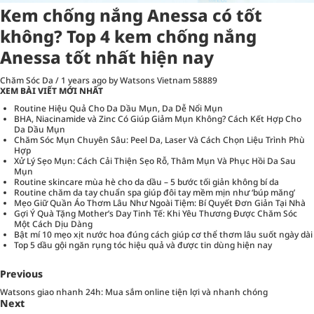
Kem chống nắng Anessa có tốt
không? Top 4 kem chống nắng
Anessa tốt nhất hiện nay
Chăm Sóc Da
/
1 years ago
by Watsons Vietnam
58889
XEM BÀI VIẾT MỚI NHẤT
Routine Hiệu Quả Cho Da Dầu Mụn, Da Dễ Nổi Mụn
BHA, Niacinamide và Zinc Có Giúp Giảm Mụn Không? Cách Kết Hợp Cho
Da Dầu Mụn
Chăm Sóc Mụn Chuyên Sâu: Peel Da, Laser Và Cách Chọn Liệu Trình Phù
Hợp
Xử Lý Sẹo Mụn: Cách Cải Thiện Sẹo Rỗ, Thâm Mụn Và Phục Hồi Da Sau
Mụn
Routine skincare mùa hè cho da dầu – 5 bước tối giản không bí da
Routine chăm da tay chuẩn spa giúp đôi tay mềm mịn như ‘búp măng’
Mẹo Giữ Quần Áo Thơm Lâu Như Ngoài Tiệm: Bí Quyết Đơn Giản Tại Nhà
Gợi Ý Quà Tặng Mother’s Day Tinh Tế: Khi Yêu Thương Được Chăm Sóc
Một Cách Dịu Dàng
Bật mí 10 mẹo xịt nước hoa đúng cách giúp cơ thể thơm lâu suốt ngày dài
Top 5 dầu gội ngăn rụng tóc hiệu quả và được tin dùng hiện nay
Previous
Watsons giao nhanh 24h: Mua sắm online tiện lợi và nhanh chóng
Next