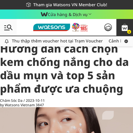
Giao hàng nhanh 24h - Áp dụng khu vực TP. Hồ Chí Minh
Miễn phí giao hàng cho đơn hàng từ 249,000Đ
Tham gia Watsons VN Member Club!
Cửa hàng & Dịch vụ
0
All
Chăm Sóc Cá Nhân
Ch
Thu thập thêm voucher hot tại Trạm Voucher
Thu thập thêm voucher hot tại Trạm Voucher
Cảnh báo An
Hướng dẫn cách chọn
kem chống nắng cho da
dầu mụn và top 5 sản
phẩm được ưa chuộng
Chăm Sóc Da
/
2023-10-11
by Watsons Vietnam
3847