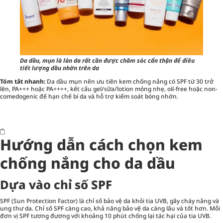
Da dầu, mụn là làn da rất cần được chăm sóc cẩn thận để điều
tiết lượng dầu nhờn trên da
Tóm tắt nhanh:
Da dầu mụn nên ưu tiên kem chống nắng có SPF từ 30 trở
lên, PA+++ hoặc PA++++, kết cấu gel/sữa/lotion mỏng nhẹ, oil-free hoặc non-
comedogenic để hạn chế bí da và hỗ trợ kiểm soát bóng nhờn.
Hướng dẫn cách chọn kem
chống nắng cho da dầu
Dựa vào chỉ số SPF
SPF (Sun Protection Factor) là chỉ số bảo vệ da khỏi tia UVB, gây cháy nắng và
ung thư da. Chỉ số SPF càng cao, khả năng bảo vệ da càng lâu và tốt hơn. Mỗi
đơn vị SPF tương đương với khoảng 10 phút chống lại tác hại của tia UVB.