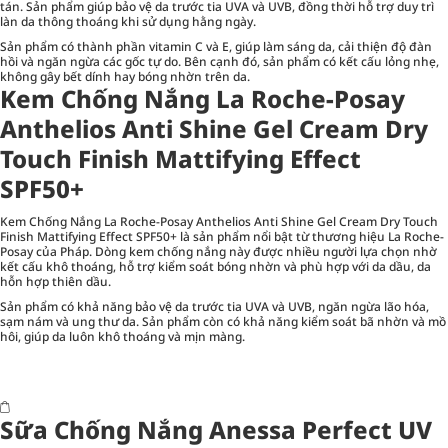
tán. Sản phẩm giúp bảo vệ da trước tia UVA và UVB, đồng thời hỗ trợ duy trì
làn da thông thoáng khi sử dụng hằng ngày.
Sản phẩm có thành phần vitamin C và E, giúp làm sáng da, cải thiện độ đàn
hồi và ngăn ngừa các gốc tự do. Bên cạnh đó, sản phẩm có kết cấu lỏng nhẹ,
không gây bết dính hay bóng nhờn trên da.
Kem Chống Nắng La Roche-Posay
Anthelios Anti Shine Gel Cream Dry
Touch Finish Mattifying Effect
SPF50+
Kem Chống Nắng La Roche-Posay Anthelios Anti Shine Gel Cream Dry Touch
Finish Mattifying Effect SPF50+ là sản phẩm nổi bật từ thương hiệu La Roche-
Posay của Pháp. Dòng kem chống nắng này được nhiều người lựa chọn nhờ
kết cấu khô thoáng, hỗ trợ kiểm soát bóng nhờn và phù hợp với da dầu, da
hỗn hợp thiên dầu.
Sản phẩm có khả năng bảo vệ da trước tia UVA và UVB, ngăn ngừa lão hóa,
sạm nám và ung thư da. Sản phẩm còn có khả năng kiểm soát bã nhờn và mồ
hôi, giúp da luôn khô thoáng và mịn màng.
Sữa Chống Nắng Anessa Perfect UV