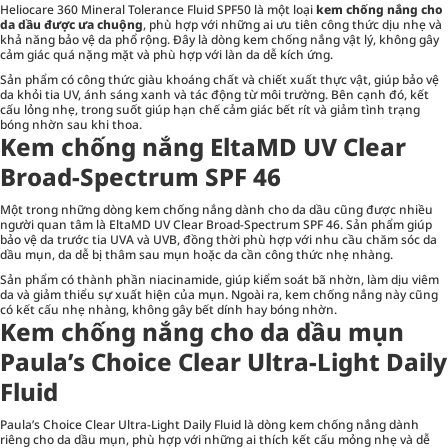
Heliocare 360 Mineral Tolerance Fluid SPF50 là một loại
kem chống nắng cho
da dầu được ưa chuộng
, phù hợp với những ai ưu tiên công thức dịu nhẹ và
khả năng bảo vệ da phổ rộng. Đây là dòng kem chống nắng vật lý, không gây
cảm giác quá nặng mặt và phù hợp với làn da dễ kích ứng.
Sản phẩm có công thức giàu khoáng chất và chiết xuất thực vật, giúp bảo vệ
da khỏi tia UV, ánh sáng xanh và tác động từ môi trường. Bên cạnh đó, kết
cấu lỏng nhẹ, trong suốt giúp hạn chế cảm giác bết rít và giảm tình trạng
bóng nhờn sau khi thoa.
Kem chống nắng EltaMD UV Clear
Broad-Spectrum SPF 46
Một trong những dòng kem chống nắng dành cho da dầu cũng được nhiều
người quan tâm là EltaMD UV Clear Broad-Spectrum SPF 46. Sản phẩm giúp
bảo vệ da trước tia UVA và UVB, đồng thời phù hợp với nhu cầu chăm sóc da
dầu mụn, da dễ bị thâm sau mụn hoặc da cần công thức nhẹ nhàng.
Sản phẩm có thành phần niacinamide, giúp kiểm soát bã nhờn, làm dịu viêm
da và giảm thiểu sự xuất hiện của mụn. Ngoài ra, kem chống nắng này cũng
có kết cấu nhẹ nhàng, không gây bết dính hay bóng nhờn.
Kem chống nắng cho da dầu mụn
Paula’s Choice Clear Ultra-Light Daily
Fluid
Paula’s Choice Clear Ultra-Light Daily Fluid là dòng kem chống nắng dành
riêng cho da dầu mụn, phù hợp với những ai thích kết cấu mỏng nhẹ và dễ