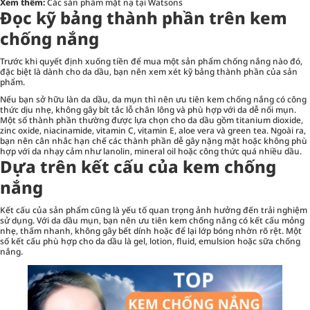
Xem thêm:
Các sản phẩm mặt nạ tại Watsons
Đọc kỹ bảng thành phần trên kem
chống nắng
Trước khi quyết định xuống tiền để mua một sản phẩm chống nắng nào đó,
đặc biệt là dành cho da dầu, bạn nên xem xét kỹ bảng thành phần của sản
phẩm.
Nếu bạn sở hữu làn da dầu, da mụn thì nên ưu tiên kem chống nắng có công
thức dịu nhẹ, không gây bít tắc lỗ chân lông và phù hợp với da dễ nổi mụn.
Một số thành phần thường được lựa chọn cho da dầu gồm titanium dioxide,
zinc oxide, niacinamide, vitamin C, vitamin E, aloe vera và green tea. Ngoài ra,
bạn nên cân nhắc hạn chế các thành phần dễ gây nặng mặt hoặc không phù
hợp với da nhạy cảm như lanolin, mineral oil hoặc công thức quá nhiều dầu.
Dựa trên kết cấu của kem chống
nắng
Kết cấu của sản phẩm cũng là yếu tố quan trọng ảnh hưởng đến trải nghiệm
sử dụng. Với da dầu mụn, bạn nên ưu tiên kem chống nắng có kết cấu mỏng
nhẹ, thấm nhanh, không gây bết dính hoặc để lại lớp bóng nhờn rõ rệt. Một
số kết cấu phù hợp cho da dầu là gel, lotion, fluid, emulsion hoặc sữa chống
nắng.