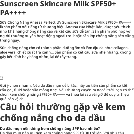
Sunscreen Skincare Milk SPF50+
PA++++
Sữa Chống Nắng Anessa Perfect UV Sunscreen Skincare Milk SPF50+ PA++++
là sản phẩm nổi tiếng từ thương hiệu Anessa của Nhật Bản, được yêu thích
nhờ khả năng chống nắng cao và kết cấu sữa dễ tán. Sản phẩm phù hợp với
người thường xuyên hoạt động ngoài trời hoặc cần lớp chống nắng bền vững
trong ngày.
Sữa chống nắng còn có thành phần dưỡng ẩm và làm dịu da như: collagen,
aloe vera, chiết xuất trà xanh… Sản phẩm có kết cấu sữa nhẹ nhàng, không
gây bết dính hay bóng nhờn, lại dễ tẩy trang.
Gợi ý chọn nhanh: Nếu da dầu mụn dễ bí tắc, hãy ưu tiên sản phẩm có kết
cấu gel, fluid hoặc sữa mỏng nhẹ. Nếu thường xuyên ra ngoài trời, bạn có thể
chọn kem chống nắng SPF50+ PA++++ và thoa lại sau vài giờ để duy trì hiệu
quả bảo vệ da.
Câu hỏi thường gặp về kem
chống nắng cho da dầu
Da dầu mụn nên dùng kem chống nắng SPF bao nhiêu?
Da dầu mụn nên ưu tiên kem chống nắng SPF từ 30 trở lên. Với nhu cầu