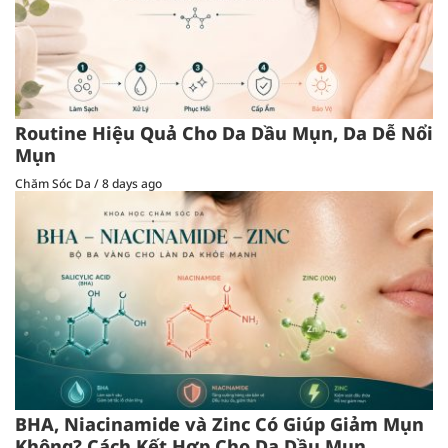
Routine Hiệu Quả Cho Da Dầu Mụn, Da Dễ Nổi
Mụn
Chăm Sóc Da
/
8 days ago
BHA, Niacinamide và Zinc Có Giúp Giảm Mụn
Không? Cách Kết Hợp Cho Da Dầu Mụn