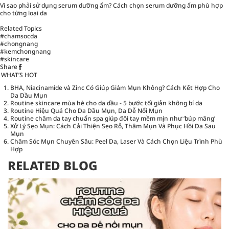
Vì sao phải sử dụng serum dưỡng ẩm? Cách chọn serum dưỡng ẩm phù hợp
cho từng loại da
Related Topics
#chamsocda
#chongnang
#kemchongnang
#skincare
Share
WHAT’S HOT
BHA, Niacinamide và Zinc Có Giúp Giảm Mụn Không? Cách Kết Hợp Cho
Da Dầu Mụn
Routine skincare mùa hè cho da dầu - 5 bước tối giản không bí da
Routine Hiệu Quả Cho Da Dầu Mụn, Da Dễ Nổi Mụn
Routine chăm da tay chuẩn spa giúp đôi tay mềm mịn như ‘búp măng’
Xử Lý Sẹo Mụn: Cách Cải Thiện Sẹo Rỗ, Thâm Mụn Và Phục Hồi Da Sau
Mụn
Chăm Sóc Mụn Chuyên Sâu: Peel Da, Laser Và Cách Chọn Liệu Trình Phù
Hợp
RELATED BLOG