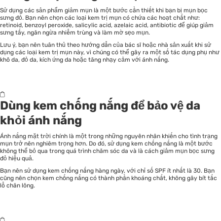
Sử dụng
các sản phẩm giảm mụn
là một bước cần thiết khi bạn bị mụn bọc
sưng đỏ. Bạn nên chọn các loại kem trị mụn có chứa các hoạt chất như:
retinoid, benzoyl peroxide, salicylic acid, azelaic acid, antibiotic để giúp giảm
sưng tấy, ngăn ngừa nhiễm trùng và làm mờ sẹo mụn.
Lưu ý, bạn nên tuân thủ theo hướng dẫn của bác sĩ hoặc nhà sản xuất khi sử
dụng các loại kem trị mụn này, vì chúng có thể gây ra một số tác dụng phụ như
khô da, đỏ da, kích ứng da hoặc tăng nhạy cảm với ánh nắng.
Dùng kem chống nắng để bảo vệ da
khỏi ánh nắng
Ánh nắng mặt trời chính là một trong những nguyên nhân khiến cho tình trạng
mụn trở nên nghiêm trọng hơn. Do đó, sử dụng kem chống nắng là một bước
không thể bỏ qua trong quá trình chăm sóc da và là cách giảm mụn bọc sưng
đỏ hiệu quả.
Bạn nên sử dụng kem chống nắng hàng ngày, với chỉ số SPF ít nhất là 30. Bạn
cũng nên chọn kem chống nắng có thành phần khoáng chất, không gây bít tắc
lỗ chân lông.