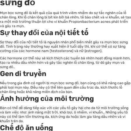
sưng đỏ
Mụn bọc sưng đỏ là kết quả của quá trình viêm nhiễm do sự tắc nghẽn của lỗ
chân lông. Khi lỗ chân lông bị bít kín bởi bã nhờn, tế bào chết và vi khuẩn, sẽ tạo
ra một môi trường thuận lợi cho vi khuẩn Propionibacterium acnes phát triển
và gây ra mụn.
Sự thay đổi của nội tiết tố
Sự thay đổi của nội tiết tố là nguyên nhân phổ biến nhất gây ra mụn bọc sưng
đỏ. Tình trạng này thường hay xuất hiện ở tuổi dậy thì, khi cơ thể có sự tăng
cường của các hormone nam (testosterone) và nữ (estrogen).
Các hormone cơ thể này sẽ kích thích các tuyến bã nhờn hoạt động mạnh hơn,
tạo ra nhiều dầu nhờn hơn và gây tắc nghẽn lỗ chân lông, từ đó gây mụn và
sưng đỏ..
Gen di truyền
Nếu trong gia đình có người bị mụn bọc sưng đỏ, bạn cũng có khả năng cao gặp
phải loại mụn này. Điều này có thể liên quan đến cấu trúc da, kích thước lỗ
chân lông hoặc khả năng miễn dịch của bạn.
Ảnh hưởng của môi trường
Bạn có thể dễ dàng tiếp xúc với các yếu tố gây hại cho da từ môi trường sống
và làm việc như: ánh nắng mặt trời, khói bụi, ô nhiễm, vi khuẩn… Những yếu tố
này có thể làm tổn thương da, kích ứng da hoặc làm gia tăng dầu nhờn và vi
khuẩn trên da.
Chế độ ăn uống