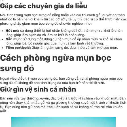
Gặp các chuyên gia da liễu
Nếu tình trạng mụn bọc sưng đỏ nặng hoặc kéo dài thì cách giải quyết an toàn
nhất đó là bạn nên đi khám tại các cơ sở y tế uy tín. Bác sĩ có thể thực hiện các
phương pháp giảm mụn bọc sưng đỏ chuyên nghiệp, như:
Hút mủ:
sử dụng thiết bị hút chân không để hút nhân mụn ra khỏi lỗ chân
lông, giúp làm sạch da và làm se khít lỗ chân lông.
Nặn mụn:
Sử dụng một dụng cụ nặn mụn để ép nhân mụn ra khỏi lỗ chân
lông, giúp loại bỏ nguồn gốc của mụn và làm lành vết thương.
Tiêm corticoid:
Giúp làm giảm sưng đỏ, đau nhức và làm mờ sẹo mụn.
Cách phòng ngừa mụn bọc
sưng đỏ
Ngoài việc điều trị mụn bọc sưng đỏ, bạn cũng cần phải phòng ngừa mụn bọc
sưng đỏ để không để cho tình trạng da của bạn trở nên tồi tệ hơn.
Giữ gìn vệ sinh cá nhân
Bạn nên rửa tay thường xuyên, đặc biệt là trước khi chạm vào khuôn mặt. Bạn
cũng nên thay khăn mặt, gối và ga giường thường xuyên để tránh vi khuẩn tích
tụ. Bạn cũng nên giữ cho mái tóc luôn sạch sẽ và không để tóc rơi vào khuôn
mặt.