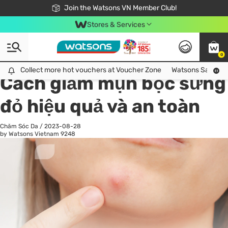
Free Shipping For Order From 249,000Đ
24h Fast delivery in Hồ Chí Minh City
Join the Watsons VN Member Club!
Stores & Services
0
All
Chăm Sóc Cá Nhân
Ch
Collect more hot vouchers at Voucher Zone
Collect more hot vouchers at Voucher Zone
Watsons Safety Al
Cách giảm mụn bọc sưng
đỏ hiệu quả và an toàn
Chăm Sóc Da
/
2023-08-28
by Watsons Vietnam
9248