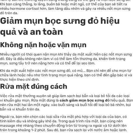
Khi bạn căng thẳng, lo lắng, buồn bã hoặc mất ngủ, cơ thể của bạn sẽ tiết ra
nhiều hormone cortisol hơn, làm tăng dầu nhờn và gây ra nhiều nốt mụn sưng
đỏ trên da.
Giảm mụn bọc sưng đỏ hiệu
quả và an toàn
Không nặn hoặc vặn mụn
Nhiều người có thói quen nặn mụn khi thấy da mặt xuất hiện các nốt mụn sưng
đỏ. Đây là điều không nên làm vì có thể làm tổn thương da, khiến tình trạng
mụn, sưng tấy trở nên nặng hơn và có thể để lại sẹo lõm.
Khi da mặt xuất hiện các nốt mụn sưng đỏ, có mủ,… Bạn chỉ nên để cho mụn tự
chữa lành hoặc nếu như tình trạng mụn quá nặng, bạn có thể đến gặp bác sĩ và
thực hiện theo chỉ định.
Rửa mặt đúng cách
Việc rửa mặt thường xuyên sẽ giúp làm sạch bụi bẩn và loại bỏ tối đa các loại
vi khuẩn gây mụn. Rửa mặt đúng là
cách giảm mụn bọc sưng đỏ
hiệu quả. Bạn
nên rửa mặt hai lần một ngày, vào buổi sáng và buổi tối để loại bỏ bã nhờn, bụi
bẩn và vi khuẩn trên da.
Ngoài ra, bạn nên chọn các loại sữa rửa mặt phù hợp với loại da của bạn, có
tính kiềm dịu và không gây khô da. Trong quá trình rửa mặt, bạn cũng nên
massage nhẹ nhàng theo chuyển động tròn từ trong ra ngoài và từ dưới lên
trên trong khoảng 1-2 phút. Sau đó, bạn rửa sạch lại với nước ấm hoặc lạnh.