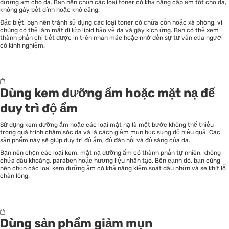
dưỡng ẩm cho da. Bạn nên chọn các loại toner có khả năng cấp ẩm tốt cho da,
không gây bết dính hoặc khô căng.
Đặc biệt, bạn nên tránh sử dụng các loại toner có chứa cồn hoặc xà phòng, vì
chúng có thể làm mất đi lớp lipid bảo vệ da và gây kích ứng. Bạn có thể xem
thành phần chi tiết được in trên nhãn mác hoặc nhờ đến sự tư vấn của người
có kinh nghiệm.
Dùng kem dưỡng ẩm hoặc mặt nạ để
duy trì độ ẩm
Sử dụng kem dưỡng ẩm hoặc các loại
mặt nạ
là một bước không thể thiếu
trong quá trình chăm sóc da và là cách giảm mụn bọc sưng đỏ hiệu quả. Các
sản phẩm này sẽ giúp duy trì độ ẩm, độ đàn hồi và độ sáng của da.
Bạn nên chọn các loại kem, mặt nạ dưỡng ẩm có thành phần tự nhiên, không
chứa dầu khoáng, paraben hoặc hương liệu nhân tạo. Bên cạnh đó, bạn cũng
nên chọn các loại kem dưỡng ẩm có khả năng kiểm soát dầu nhờn và se khít lỗ
chân lông.
Dùng sản phẩm giảm mụn