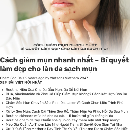
Cách giảm mụn nhanh nhất – Bí quyết
làm đẹp cho làn da sạch mụn
Chăm Sóc Da
/
2 years ago
by Watsons Vietnam
2847
XEM BÀI VIẾT MỚI NHẤT
Routine Hiệu Quả Cho Da Dầu Mụn, Da Dễ Nổi Mụn
BHA, Niacinamide và Zinc Có Giúp Giảm Mụn Không? Cách Kết Hợp Cho Da
Dầu Mụn
Chăm Sóc Mụn Chuyên Sâu: Peel Da, Laser Và Cách Chọn Liệu Trình Phù
Hợp
Xử Lý Sẹo Mụn: Cách Cải Thiện Sẹo Rỗ, Thâm Mụn Và Phục Hồi Da Sau Mụn
Routine skincare mùa hè cho da dầu – 5 bước tối giản không bí da
Routine chăm da tay chuẩn spa giúp đôi tay mềm mịn như ‘búp măng’
Mẹo Giữ Quần Áo Thơm Lâu Như Ngoài Tiệm: Bí Quyết Đơn Giản Tại Nhà
Gợi Ý Quà Tặng Mother’s Day Tinh Tế: Khi Yêu Thương Được Chăm Sóc Một