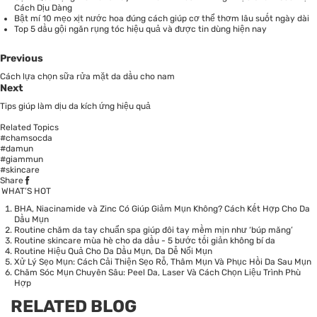
Cách Dịu Dàng
Bật mí 10 mẹo xịt nước hoa đúng cách giúp cơ thể thơm lâu suốt ngày dài
Top 5 dầu gội ngăn rụng tóc hiệu quả và được tin dùng hiện nay
Previous
Cách lựa chọn sữa rửa mặt da dầu cho nam
Next
Tips giúp làm dịu da kích ứng hiệu quả
Related Topics
#chamsocda
#damun
#giammun
#skincare
Share
WHAT’S HOT
BHA, Niacinamide và Zinc Có Giúp Giảm Mụn Không? Cách Kết Hợp Cho Da
Dầu Mụn
Routine chăm da tay chuẩn spa giúp đôi tay mềm mịn như ‘búp măng’
Routine skincare mùa hè cho da dầu - 5 bước tối giản không bí da
Routine Hiệu Quả Cho Da Dầu Mụn, Da Dễ Nổi Mụn
Xử Lý Sẹo Mụn: Cách Cải Thiện Sẹo Rỗ, Thâm Mụn Và Phục Hồi Da Sau Mụn
Chăm Sóc Mụn Chuyên Sâu: Peel Da, Laser Và Cách Chọn Liệu Trình Phù
Hợp
RELATED BLOG