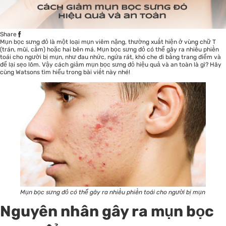
Share
Mụn bọc sưng đỏ là một loại mụn viêm nặng, thường xuất hiện ở vùng chữ T
(trán, mũi, cằm) hoặc hai bên má. Mụn bọc sưng đỏ có thể gây ra nhiều phiền
toái cho người bị mụn, như đau nhức, ngứa rát, khó che đi bằng trang điểm và
để lại sẹo lõm. Vậy cách giảm mụn bọc sưng đỏ hiệu quả và an toàn là gì? Hãy
cùng
Watsons
tìm hiểu trong bài viết này nhé!
Mụn bọc sưng đỏ có thể gây ra nhiều phiền toái cho người bị mụn
Nguyên nhân gây ra mụn bọc