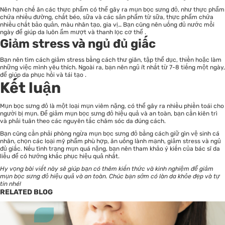
Nên hạn chế ăn các thực phẩm có thể gây ra mụn bọc sưng đỏ, như thực phẩm
chứa nhiều đường, chất béo, sữa và các sản phẩm từ sữa, thực phẩm chứa
nhiều chất bảo quản, màu nhân tạo, gia vị… Bạn cũng nên uống đủ nước mỗi
ngày để giúp da luôn ẩm mượt và thanh lọc cơ thể .
Giảm stress và ngủ đủ giấc
Bạn nên tìm cách giảm stress bằng cách thư giãn, tập thể dục, thiền hoặc làm
những việc mình yêu thích. Ngoài ra, bạn nên ngủ ít nhất từ 7-8 tiếng một ngày,
để giúp da phục hồi và tái tạo .
Kết luận
Mụn bọc sưng đỏ là một loại mụn viêm nặng, có thể gây ra nhiều phiền toái cho
người bị mụn. Để giảm mụn bọc sưng đỏ hiệu quả và an toàn, bạn cần kiên trì
và phải tuân theo các nguyên tắc chăm sóc da đúng cách.
Bạn cũng cần phải phòng ngừa mụn bọc sưng đỏ bằng cách giữ gìn vệ sinh cá
nhân, chọn các loại mỹ phẩm phù hợp, ăn uống lành mạnh, giảm stress và ngủ
đủ giấc. Nếu tình trạng mụn quá nặng, bạn nên tham khảo ý kiến của bác sĩ da
liễu để có hướng khắc phục hiệu quả nhất.
Hy vọng bài viết này sẽ giúp bạn có thêm kiến thức và kinh nghiệm để giảm
mụn bọc sưng đỏ hiệu quả và an toàn. Chúc bạn sớm có làn da khỏe đẹp và tự
tin nhé!
RELATED BLOG