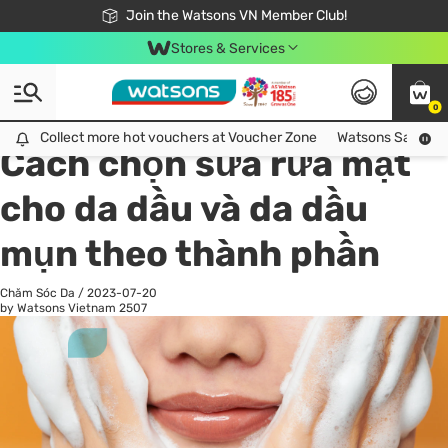
Free Shipping For Order From 249,000Đ
24h Fast delivery in Hồ Chí Minh City
Join the Watsons VN Member Club!
Stores & Services
0
All
Chăm Sóc Cá Nhân
Ch
Collect more hot vouchers at Voucher Zone
Collect more hot vouchers at Voucher Zone
Watsons Safety Al
Cách chọn sữa rửa mặt
cho da dầu và da dầu
mụn theo thành phần
Chăm Sóc Da
/
2023-07-20
by Watsons Vietnam
2507