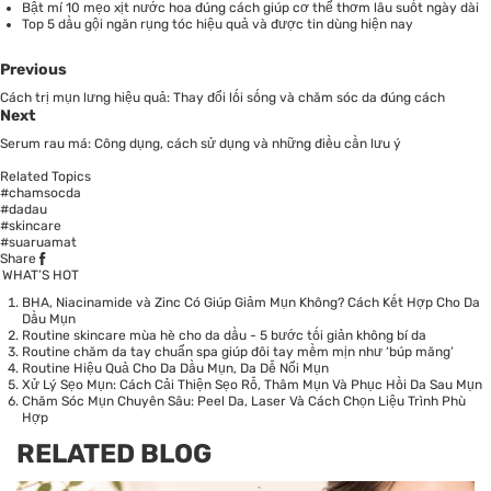
Bật mí 10 mẹo xịt nước hoa đúng cách giúp cơ thể thơm lâu suốt ngày dài
Top 5 dầu gội ngăn rụng tóc hiệu quả và được tin dùng hiện nay
Previous
Cách trị mụn lưng hiệu quả: Thay đổi lối sống và chăm sóc da đúng cách
Next
Serum rau má: Công dụng, cách sử dụng và những điều cần lưu ý
Related Topics
#chamsocda
#dadau
#skincare
#suaruamat
Share
WHAT’S HOT
BHA, Niacinamide và Zinc Có Giúp Giảm Mụn Không? Cách Kết Hợp Cho Da
Dầu Mụn
Routine skincare mùa hè cho da dầu - 5 bước tối giản không bí da
Routine chăm da tay chuẩn spa giúp đôi tay mềm mịn như ‘búp măng’
Routine Hiệu Quả Cho Da Dầu Mụn, Da Dễ Nổi Mụn
Xử Lý Sẹo Mụn: Cách Cải Thiện Sẹo Rỗ, Thâm Mụn Và Phục Hồi Da Sau Mụn
Chăm Sóc Mụn Chuyên Sâu: Peel Da, Laser Và Cách Chọn Liệu Trình Phù
Hợp
RELATED BLOG