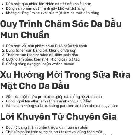
Rửa mặt quá nhiều lần khiến da tiết dầu nhiều hơn
Dùng sản phẩm quá mạnh gây khô và kích ứng
Không dưỡng ẩm sau khi rửa mặt làm da mất cân bằng
Quy Trình Chăm Sóc Da Dầu
Mụn Chuẩn
Rửa mặt với sản phẩm chứa BHA hoặc trà xanh
Dùng toner cân bằng pH, không chứa cồn
Thoa serum Niacinamide để kiểm soát dầu
Dưỡng ẩm bằng kem nhẹ, không gây bít tắc
Chống nắng dạng gel hoặc water-based
Xu Hướng Mới Trong Sữa Rửa
Mặt Cho Da Dầu
Sữa rửa mặt chứa probiotics giúp cân bằng hệ vi sinh da
Công nghệ Micellar làm sạch nhẹ nhàng và giữ ẩm
Sản phẩm không sulfate, không paraben an toàn cho da nhạy cảm
Lời Khuyên Từ Chuyên Gia
Đọc kỹ bảng thành phần trước khi mua sản phẩm
Thử sản phẩm trên vùng da nhỏ trước khi dùng toàn mặt