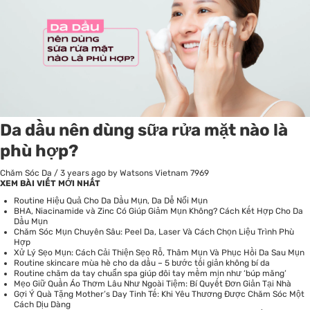
Da dầu nên dùng sữa rửa mặt nào là
phù hợp?
Chăm Sóc Da
/
3 years ago
by Watsons Vietnam
7969
XEM BÀI VIẾT MỚI NHẤT
Routine Hiệu Quả Cho Da Dầu Mụn, Da Dễ Nổi Mụn
BHA, Niacinamide và Zinc Có Giúp Giảm Mụn Không? Cách Kết Hợp Cho Da
Dầu Mụn
Chăm Sóc Mụn Chuyên Sâu: Peel Da, Laser Và Cách Chọn Liệu Trình Phù
Hợp
Xử Lý Sẹo Mụn: Cách Cải Thiện Sẹo Rỗ, Thâm Mụn Và Phục Hồi Da Sau Mụn
Routine skincare mùa hè cho da dầu – 5 bước tối giản không bí da
Routine chăm da tay chuẩn spa giúp đôi tay mềm mịn như ‘búp măng’
Mẹo Giữ Quần Áo Thơm Lâu Như Ngoài Tiệm: Bí Quyết Đơn Giản Tại Nhà
Gợi Ý Quà Tặng Mother’s Day Tinh Tế: Khi Yêu Thương Được Chăm Sóc Một
Cách Dịu Dàng