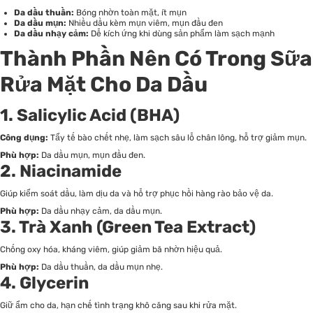
Da dầu thuần:
Bóng nhờn toàn mặt, ít mụn
Da dầu mụn:
Nhiều dầu kèm mụn viêm, mụn đầu đen
Da dầu nhạy cảm:
Dễ kích ứng khi dùng sản phẩm làm sạch mạnh
Thành Phần Nên Có Trong Sữa
Rửa Mặt Cho Da Dầu
1. Salicylic Acid (BHA)
Công dụng:
Tẩy tế bào chết nhẹ, làm sạch sâu lỗ chân lông, hỗ trợ giảm mụn.
Phù hợp:
Da dầu mụn, mụn đầu đen.
2. Niacinamide
Giúp kiểm soát dầu, làm dịu da và hỗ trợ phục hồi hàng rào bảo vệ da.
Phù hợp:
Da dầu nhạy cảm, da dầu mụn.
3. Trà Xanh (Green Tea Extract)
Chống oxy hóa, kháng viêm, giúp giảm bã nhờn hiệu quả.
Phù hợp:
Da dầu thuần, da dầu mụn nhẹ.
4. Glycerin
Giữ ẩm cho da, hạn chế tình trạng khô căng sau khi rửa mặt.