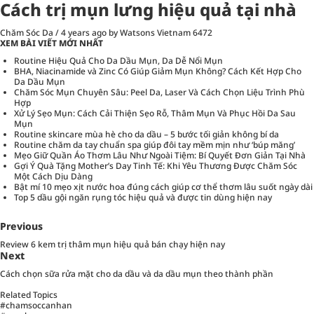
Cách trị mụn lưng hiệu quả tại nhà
Chăm Sóc Da
/
4 years ago
by Watsons Vietnam
6472
XEM BÀI VIẾT MỚI NHẤT
Routine Hiệu Quả Cho Da Dầu Mụn, Da Dễ Nổi Mụn
BHA, Niacinamide và Zinc Có Giúp Giảm Mụn Không? Cách Kết Hợp Cho
Da Dầu Mụn
Chăm Sóc Mụn Chuyên Sâu: Peel Da, Laser Và Cách Chọn Liệu Trình Phù
Hợp
Xử Lý Sẹo Mụn: Cách Cải Thiện Sẹo Rỗ, Thâm Mụn Và Phục Hồi Da Sau
Mụn
Routine skincare mùa hè cho da dầu – 5 bước tối giản không bí da
Routine chăm da tay chuẩn spa giúp đôi tay mềm mịn như ‘búp măng’
Mẹo Giữ Quần Áo Thơm Lâu Như Ngoài Tiệm: Bí Quyết Đơn Giản Tại Nhà
Gợi Ý Quà Tặng Mother’s Day Tinh Tế: Khi Yêu Thương Được Chăm Sóc
Một Cách Dịu Dàng
Bật mí 10 mẹo xịt nước hoa đúng cách giúp cơ thể thơm lâu suốt ngày dài
Top 5 dầu gội ngăn rụng tóc hiệu quả và được tin dùng hiện nay
Previous
Review 6 kem trị thâm mụn hiệu quả bán chạy hiện nay
Next
Cách chọn sữa rửa mặt cho da dầu và da dầu mụn theo thành phần
Related Topics
#chamsoccanhan