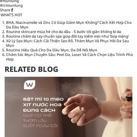
#munlung
#trimunlung
Share
WHAT’S HOT
BHA, Niacinamide và Zinc Có Giúp Giảm Mụn Không? Cách Kết Hợp Cho
Da Dầu Mụn
Routine skincare mùa hè cho da dầu - 5 bước tối giản không bí da
Routine chăm da tay chuẩn spa giúp đôi tay mềm mịn như ‘búp măng’
Xử Lý Sẹo Mụn: Cách Cải Thiện Sẹo Rỗ, Thâm Mụn Và Phục Hồi Da Sau
Mụn
Routine Hiệu Quả Cho Da Dầu Mụn, Da Dễ Nổi Mụn
Chăm Sóc Mụn Chuyên Sâu: Peel Da, Laser Và Cách Chọn Liệu Trình Phù
Hợp
RELATED BLOG