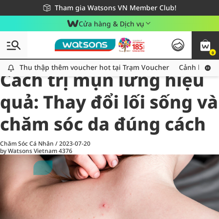
Giao hàng nhanh 24h - Áp dụng khu vực TP. Hồ Chí Minh
Miễn phí giao hàng cho đơn hàng từ 249,000Đ
Tham gia Watsons VN Member Club!
Cửa hàng & Dịch vụ
0
All
Chăm Sóc Cá Nhân
Ch
Thu thập thêm voucher hot tại Trạm Voucher
Thu thập thêm voucher hot tại Trạm Voucher
Cảnh báo An
Cách trị mụn lưng hiệu
quả: Thay đổi lối sống và
chăm sóc da đúng cách
Chăm Sóc Cá Nhân
/
2023-07-20
by Watsons Vietnam
4376