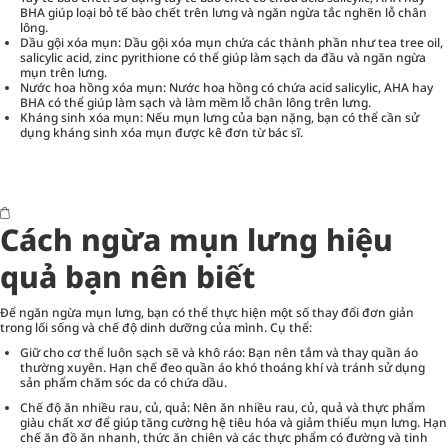
BHA giúp loại bỏ tế bào chết trên lưng và ngăn ngừa tắc nghẽn lỗ chân
lông.
Dầu gội xóa mụn: Dầu gội xóa mụn chứa các thành phần như tea tree oil,
salicylic acid, zinc pyrithione có thể giúp làm sạch da đầu và ngăn ngừa
mụn trên lưng.
Nước hoa hồng xóa mụn: Nước hoa hồng có chứa acid salicylic, AHA hay
BHA có thể giúp làm sạch và làm mềm lỗ chân lông trên lưng.
Kháng sinh xóa mụn: Nếu mụn lưng của bạn nặng, bạn có thể cần sử
dụng kháng sinh xóa mụn được kê đơn từ bác sĩ.
Cách ngừa mụn lưng hiệu
quả bạn nên biết
Để ngăn ngừa mụn lưng, bạn có thể thực hiện một số thay đổi đơn giản
trong lối sống và chế độ dinh dưỡng của mình. Cụ thể:
Giữ cho cơ thể luôn sạch sẽ và khô ráo: Bạn nên tắm và thay quần áo
thường xuyên. Hạn chế đeo quần áo khó thoáng khí và tránh sử dụng
sản phẩm chăm sóc da có chứa dầu.
Chế độ ăn nhiều rau, củ, quả: Nên ăn nhiều rau, củ, quả và thực phẩm
giàu chất xơ để giúp tăng cường hệ tiêu hóa và giảm thiểu mụn lưng. Hạn
chế ăn đồ ăn nhanh, thức ăn chiên và các thực phẩm có đường và tinh