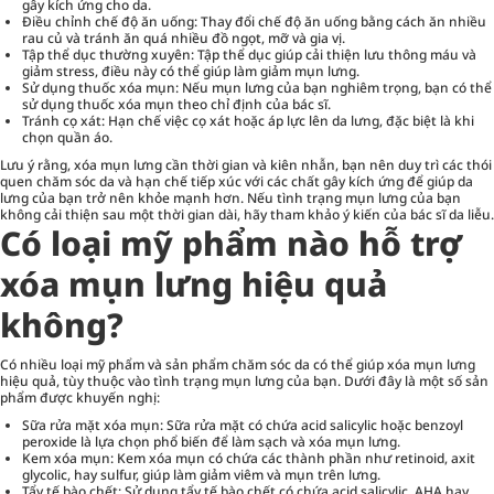
gây kích ứng cho da.
Điều chỉnh chế độ ăn uống: Thay đổi chế độ ăn uống bằng cách ăn nhiều
rau củ và tránh ăn quá nhiều đồ ngọt, mỡ và gia vị.
Tập thể dục thường xuyên: Tập thể dục giúp cải thiện lưu thông máu và
giảm stress, điều này có thể giúp làm giảm mụn lưng.
Sử dụng thuốc xóa mụn: Nếu mụn lưng của bạn nghiêm trọng, bạn có thể
sử dụng thuốc xóa mụn theo chỉ định của bác sĩ.
Tránh cọ xát: Hạn chế việc cọ xát hoặc áp lực lên da lưng, đặc biệt là khi
chọn quần áo.
Lưu ý rằng, xóa mụn lưng cần thời gian và kiên nhẫn, bạn nên duy trì các thói
quen chăm sóc da và hạn chế tiếp xúc với các chất gây kích ứng để giúp da
lưng của bạn trở nên khỏe mạnh hơn. Nếu tình trạng mụn lưng của bạn
không cải thiện sau một thời gian dài, hãy tham khảo ý kiến ​​của bác sĩ da liễu.
Có loại mỹ phẩm nào hỗ trợ
xóa mụn lưng hiệu quả
không?
Có nhiều loại mỹ phẩm và sản phẩm chăm sóc da có thể giúp xóa mụn lưng
hiệu quả, tùy thuộc vào tình trạng mụn lưng của bạn. Dưới đây là một số sản
phẩm được khuyến nghị:
Sữa rửa mặt xóa mụn: Sữa rửa mặt có chứa acid salicylic hoặc benzoyl
peroxide là lựa chọn phổ biến để làm sạch và xóa mụn lưng.
Kem xóa mụn: Kem xóa mụn có chứa các thành phần như retinoid, axit
glycolic, hay sulfur, giúp làm giảm viêm và mụn trên lưng.
Tẩy tế bào chết: Sử dụng tẩy tế bào chết có chứa acid salicylic, AHA hay