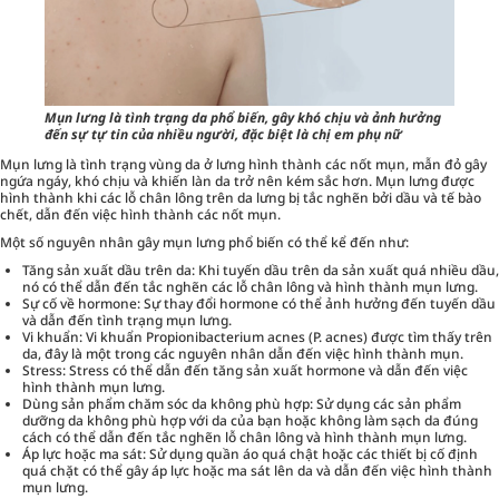
Mụn lưng là tình trạng da phổ biến, gây khó chịu và ảnh hưởng
đến sự tự tin của nhiều người, đặc biệt là chị em phụ nữ
Mụn lưng là tình trạng vùng da ở lưng hình thành các nốt mụn, mẫn đỏ gây
ngứa ngáy, khó chịu và khiến làn da trở nên kém sắc hơn. Mụn lưng được
hình thành khi các lỗ chân lông trên da lưng bị tắc nghẽn bởi dầu và tế bào
chết, dẫn đến việc hình thành các nốt mụn.
Một số nguyên nhân gây mụn lưng phổ biến có thể kể đến như:
Tăng sản xuất dầu trên da: Khi tuyến dầu trên da sản xuất quá nhiều dầu,
nó có thể dẫn đến tắc nghẽn các lỗ chân lông và hình thành mụn lưng.
Sự cố về hormone: Sự thay đổi hormone có thể ảnh hưởng đến tuyến dầu
và dẫn đến tình trạng mụn lưng.
Vi khuẩn: Vi khuẩn Propionibacterium acnes (P. acnes) được tìm thấy trên
da, đây là một trong các nguyên nhân dẫn đến việc hình thành mụn.
Stress: Stress có thể dẫn đến tăng sản xuất hormone và dẫn đến việc
hình thành mụn lưng.
Dùng sản phẩm chăm sóc da không phù hợp: Sử dụng các sản phẩm
dưỡng da không phù hợp với da của bạn hoặc không làm sạch da đúng
cách có thể dẫn đến tắc nghẽn lỗ chân lông và hình thành mụn lưng.
Áp lực hoặc ma sát: Sử dụng quần áo quá chật hoặc các thiết bị cố định
quá chặt có thể gây áp lực hoặc ma sát lên da và dẫn đến việc hình thành
mụn lưng.