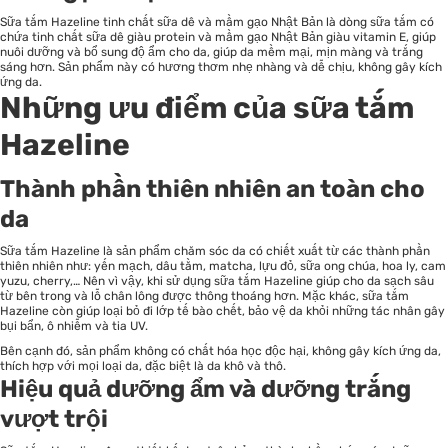
Sữa tắm Hazeline tinh chất sữa dê và mầm gạo Nhật Bản là dòng sữa tắm có
chứa tinh chất sữa dê giàu protein và mầm gạo Nhật Bản giàu vitamin E, giúp
nuôi dưỡng và bổ sung độ ẩm cho da, giúp da mềm mại, mịn màng và trắng
sáng hơn. Sản phẩm này có hương thơm nhẹ nhàng và dễ chịu, không gây kích
ứng da.
Những ưu điểm của sữa tắm
Hazeline
Thành phần thiên nhiên an toàn cho
da
Sữa tắm Hazeline là sản phẩm
chăm sóc da
có chiết xuất từ các thành phần
thiên nhiên như: yến mạch, dâu tằm, matcha, lựu đỏ, sữa ong chúa, hoa ly, cam
yuzu, cherry,… Nên vì vậy, khi sử dụng sữa tắm Hazeline giúp cho da sạch sâu
từ bên trong và lỗ chân lông được thông thoáng hơn. Mặc khác, sữa tắm
Hazeline còn giúp loại bỏ đi lớp tế bào chết, bảo vệ da khỏi những tác nhân gây
bụi bẩn, ô nhiễm và tia UV.
Bên cạnh đó, sản phẩm không có chất hóa học độc hại, không gây kích ứng da,
thích hợp với mọi loại da, đặc biệt là da khô và thô.
Hiệu quả dưỡng ẩm và dưỡng trắng
vượt trội