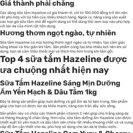
Giá thành phải chăng
Các dòng sữa tắm Hazeline có giá thành rẻ, chỉ từ 100.000 đồng trở lên nên
rất phù hợp với túi tiền của nhiều khách hàng. Ngoài ra, hãng cũng sản xuất
các loại gói sữa tắm nhỏ để người dùng có thể dùng thử xem loại nào phù hợp
với làn da của mình rất tiện dụng.
Hương thơm ngọt ngào, tự nhiên
Sữa tắm Hazeline có mùi hương thơm ngọt ngào và tự nhiên, tạo cảm giác
sảng khoái và thư giãn khi tắm. Sản phẩm cũng tạo khá nhiều bọt nên khi sử
dụng, bạn sẽ cảm thấy thoải mái và thích thú hơn trong khi tắm gội.
Top 4 sữa tắm Hazeline được
ưa chuộng nhất hiện nay
Sữa Tắm Hazeline Sáng Mịn Dưỡng
Ẩm Yến Mạch & Dâu Tằm 1kg
Đây là dòng sản phẩm giúp nuôi dưỡng và giữ ẩm da từ bên trong. Sản phẩm
giúp cho bạn có được làn da khỏe mạnh, căng mịn tràn đầy sức sống.
Sản phẩm này có chứa các thành phần vitamin C nên giúp cho trắng sáng da
và thông thoáng lỗ chân lông. Hơn nữa, sữa tắm dưỡng ẩm Hazeline còn được
chiết xuất từ yến mạch và dầu tầm nên chứa rất nhiều khoáng chất và và cung
cấp độ ẩm cần thiết cho da, phù hợp sử dụng cho làn da bị thiếu nước.