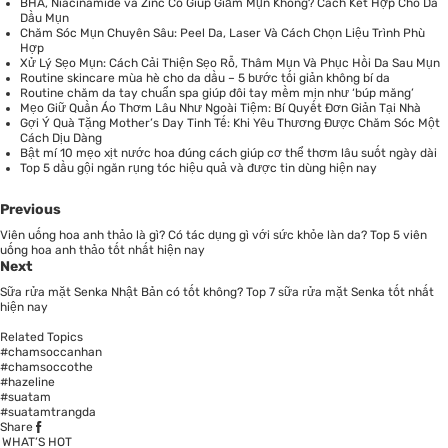
BHA, Niacinamide và Zinc Có Giúp Giảm Mụn Không? Cách Kết Hợp Cho Da
Dầu Mụn
Chăm Sóc Mụn Chuyên Sâu: Peel Da, Laser Và Cách Chọn Liệu Trình Phù
Hợp
Xử Lý Sẹo Mụn: Cách Cải Thiện Sẹo Rỗ, Thâm Mụn Và Phục Hồi Da Sau Mụn
Routine skincare mùa hè cho da dầu – 5 bước tối giản không bí da
Routine chăm da tay chuẩn spa giúp đôi tay mềm mịn như ‘búp măng’
Mẹo Giữ Quần Áo Thơm Lâu Như Ngoài Tiệm: Bí Quyết Đơn Giản Tại Nhà
Gợi Ý Quà Tặng Mother’s Day Tinh Tế: Khi Yêu Thương Được Chăm Sóc Một
Cách Dịu Dàng
Bật mí 10 mẹo xịt nước hoa đúng cách giúp cơ thể thơm lâu suốt ngày dài
Top 5 dầu gội ngăn rụng tóc hiệu quả và được tin dùng hiện nay
Previous
Viên uống hoa anh thảo là gì? Có tác dụng gì với sức khỏe làn da? Top 5 viên
uống hoa anh thảo tốt nhất hiện nay
Next
Sữa rửa mặt Senka Nhật Bản có tốt không? Top 7 sữa rửa mặt Senka tốt nhất
hiện nay
Related Topics
#chamsoccanhan
#chamsoccothe
#hazeline
#suatam
#suatamtrangda
Share
WHAT’S HOT