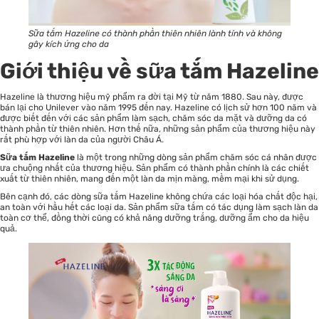
Sữa tắm Hazeline có thành phần thiên nhiên lành tính và không
gây kích ứng cho da
Giới thiệu về sữa tắm Hazeline
Hazeline là thương hiệu mỹ phẩm ra đời tại Mỹ từ năm 1880. Sau này, được
bán lại cho Unilever vào năm 1995 đến nay. Hazeline có lịch sử hơn 100 năm và
được biết đến với các sản phẩm làm sạch, chăm sóc da mặt và dưỡng da có
thành phần từ thiên nhiên. Hơn thế nữa, những sản phẩm của thương hiệu này
rất phù hợp với làn da của người Châu Á.
Sữa tắm Hazeline
là một trong những dòng sản phẩm chăm sóc cá nhân được
ưa chuộng nhất của thương hiệu. Sản phẩm có thành phần chính là các chiết
xuất từ thiên nhiên, mang đến một làn da mịn màng, mềm mại khi sử dụng.
Bên cạnh đó, các dòng sữa tắm Hazeline không chứa các loại hóa chất độc hại,
an toàn với hầu hết các loại da. Sản phẩm sữa tắm có tác dụng làm sạch làn da
toàn cơ thể, đồng thời cũng có khả năng dưỡng trắng, dưỡng ẩm cho da hiệu
quả.