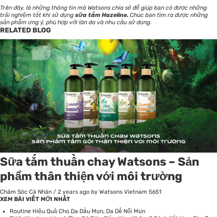
Trên đây, là những thông tin mà
Watsons
chia sẻ để giúp bạn có được những
trải nghiệm tốt khi sử dụng
sữa tắm Hazeline
.
Chúc bạn tìm ra được những
sản phẩm ưng ý, phù hợp với làn da và nhu cầu sử dụng.
RELATED BLOG
Sữa tắm thuần chay Watsons – Sản
phẩm thân thiện với môi trường
Chăm Sóc Cá Nhân
/
2 years ago
by Watsons Vietnam
5651
XEM BÀI VIẾT MỚI NHẤT
Routine Hiệu Quả Cho Da Dầu Mụn, Da Dễ Nổi Mụn