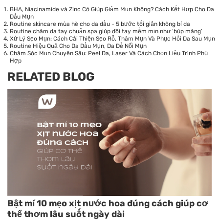
BHA, Niacinamide và Zinc Có Giúp Giảm Mụn Không? Cách Kết Hợp Cho Da
Dầu Mụn
Routine skincare mùa hè cho da dầu - 5 bước tối giản không bí da
Routine chăm da tay chuẩn spa giúp đôi tay mềm mịn như ‘búp măng’
Xử Lý Sẹo Mụn: Cách Cải Thiện Sẹo Rỗ, Thâm Mụn Và Phục Hồi Da Sau Mụn
Routine Hiệu Quả Cho Da Dầu Mụn, Da Dễ Nổi Mụn
Chăm Sóc Mụn Chuyên Sâu: Peel Da, Laser Và Cách Chọn Liệu Trình Phù
Hợp
RELATED BLOG
Bật mí 10 mẹo xịt nước hoa đúng cách giúp cơ
thể thơm lâu suốt ngày dài