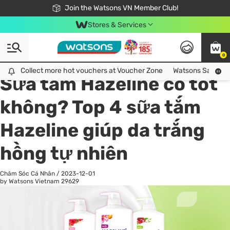
Free Shipping For Order From 249,000Đ
24h Fast delivery in Hồ Chí Minh City
Join the Watsons VN Member Club!
Stores & Services
0
All
Chăm Sóc Cá Nhân
Ch
Collect more hot vouchers at Voucher Zone
Collect more hot vouchers at Voucher Zone
Watsons Safety Al
Sữa tắm Hazeline có tốt
không? Top 4 sữa tắm
Hazeline giúp da trắng
hồng tự nhiên
Chăm Sóc Cá Nhân
/
2023-12-01
by Watsons Vietnam
29629