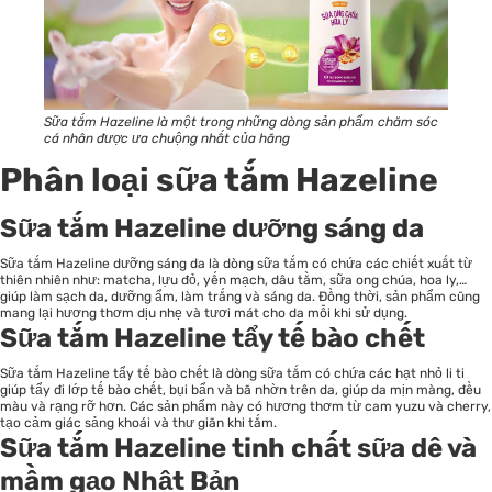
Sữa tắm Hazeline là một trong những dòng sản phẩm chăm sóc
cá nhân được ưa chuộng nhất của hãng
Phân loại sữa tắm Hazeline
Sữa tắm Hazeline dưỡng sáng da
Sữa tắm Hazeline dưỡng sáng da là dòng sữa tắm có chứa các chiết xuất từ
thiên nhiên như: matcha, lựu đỏ, yến mạch, dâu tằm, sữa ong chúa, hoa ly,…
giúp làm sạch da, dưỡng ẩm, làm trắng và sáng da. Đồng thời, sản phẩm cũng
mang lại hương thơm dịu nhẹ và tươi mát cho da mỗi khi sử dụng.
Sữa tắm Hazeline tẩy tế bào chết
Sữa tắm Hazeline tẩy tế bào chết là dòng sữa tắm có chứa các hạt nhỏ li ti
giúp tẩy đi lớp tế bào chết, bụi bẩn và bã nhờn trên da, giúp da mịn màng, đều
màu và rạng rỡ hơn. Các sản phẩm này có hương thơm từ cam yuzu và cherry,
tạo cảm giác sảng khoái và thư giãn khi tắm.
Sữa tắm Hazeline tinh chất sữa dê và
mầm gạo Nhật Bản