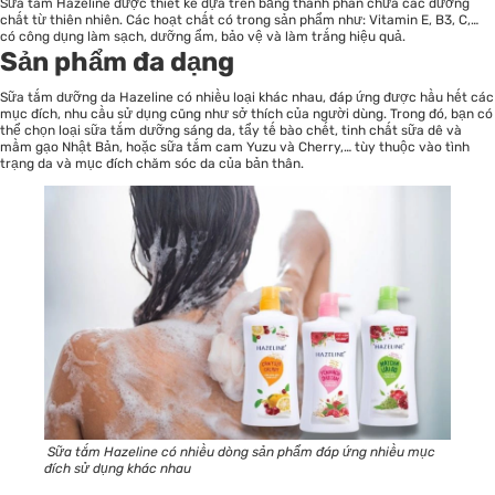
Sữa tắm Hazeline được thiết kế dựa trên bảng thành phần chứa các dưỡng
chất từ thiên nhiên. Các hoạt chất có trong sản phẩm như: Vitamin E, B3, C,…
có công dụng làm sạch, dưỡng ẩm, bảo vệ và làm trắng hiệu quả.
Sản phẩm đa dạng
Sữa tắm dưỡng da Hazeline có nhiều loại khác nhau, đáp ứng được hầu hết các
mục đích, nhu cầu sử dụng cũng như sở thích của người dùng. Trong đó, bạn có
thể chọn loại sữa tắm dưỡng sáng da, tẩy tế bào chết, tinh chất sữa dê và
mầm gạo Nhật Bản, hoặc sữa tắm cam Yuzu và Cherry,… tùy thuộc vào tình
trạng da và mục đích chăm sóc da của bản thân.
Sữa tắm Hazeline có nhiều dòng sản phẩm đáp ứng nhiều mục
đích sử dụng khác nhau