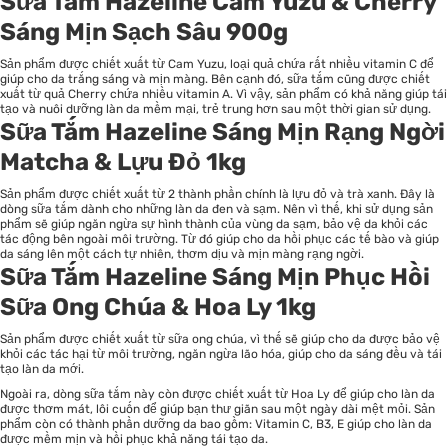
Sữa Tắm Hazeline Cam Yuzu & Cherry
Sáng Mịn Sạch Sâu 900g
Sản phẩm được chiết xuất từ Cam Yuzu, loại quả chứa rất nhiều vitamin C để
giúp cho da trắng sáng và mịn màng. Bên cạnh đó, sữa tắm cũng được chiết
xuất từ quả Cherry chứa nhiều vitamin A. Vì vậy, sản phẩm có khả năng giúp tái
tạo và nuôi dưỡng làn da mềm mại, trẻ trung hơn sau một thời gian sử dụng.
Sữa Tắm Hazeline Sáng Mịn Rạng Ngời
Matcha & Lựu Đỏ 1kg
Sản phẩm được chiết xuất từ 2 thành phần chính là lựu đỏ và trà xanh. Đây là
dòng sữa tắm dành cho những làn da đen và sạm. Nên vì thế, khi sử dụng sản
phẩm sẽ giúp ngăn ngừa sự hình thành của vùng da sạm, bảo vệ da khỏi các
tác động bên ngoài môi trường. Từ đó giúp cho da hồi phục các tế bào và giúp
da sáng lên một cách tự nhiên, thơm dịu và mịn màng rạng ngời.
Sữa Tắm Hazeline Sáng Mịn Phục Hồi
Sữa Ong Chúa & Hoa Ly 1kg
Sản phẩm được chiết xuất từ sữa ong chúa, vì thế sẽ giúp cho da được bảo vệ
khỏi các tác hại từ môi trường, ngăn ngừa lão hóa, giúp cho da sáng đều và tái
tạo làn da mới.
Ngoài ra, dòng sữa tắm này còn được chiết xuất từ Hoa Ly để giúp cho làn da
được thơm mát, lôi cuốn để giúp bạn thư giãn sau một ngày dài mệt mỏi. Sản
phẩm còn có thành phần dưỡng da bao gồm: Vitamin C, B3, E giúp cho làn da
được mềm mịn và hồi phục khả năng tái tạo da.