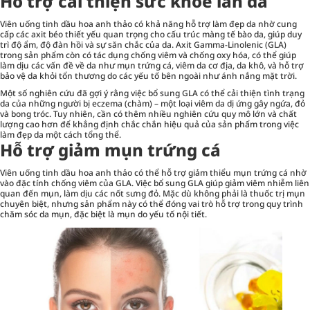
Hỗ trợ cải thiện sức khỏe làn da
Viên uống tinh dầu hoa anh thảo có khả năng hỗ trợ làm đẹp da nhờ cung
cấp các axit béo thiết yếu quan trọng cho cấu trúc màng tế bào da, giúp duy
trì độ ẩm, độ đàn hồi và sự săn chắc của da. Axit Gamma-Linolenic (GLA)
trong sản phẩm còn có tác dụng chống viêm và chống oxy hóa, có thể giúp
làm dịu các vấn đề về da như mụn trứng cá, viêm da cơ địa, da khô, và hỗ trợ
bảo vệ da khỏi tổn thương do các yếu tố bên ngoài như ánh nắng mặt trời.
Một số nghiên cứu đã gợi ý rằng việc bổ sung GLA có thể cải thiện tình trạng
da của những người bị eczema (chàm) – một loại viêm da dị ứng gây ngứa, đỏ
và bong tróc. Tuy nhiên, cần có thêm nhiều nghiên cứu quy mô lớn và chất
lượng cao hơn để khẳng định chắc chắn hiệu quả của sản phẩm trong việc
làm đẹp da một cách tổng thể.
Hỗ trợ giảm mụn trứng cá
Viên uống tinh dầu hoa anh thảo có thể hỗ trợ giảm thiểu mụn trứng cá nhờ
vào đặc tính chống viêm của GLA. Việc bổ sung GLA giúp giảm viêm nhiễm liên
quan đến mụn, làm dịu các nốt sưng đỏ. Mặc dù không phải là thuốc trị mụn
chuyên biệt, nhưng sản phẩm này có thể đóng vai trò hỗ trợ trong quy trình
chăm sóc da mụn, đặc biệt là mụn do yếu tố nội tiết.