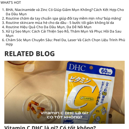
WHAT’S HOT
BHA, Niacinamide và Zinc Có Giúp Giảm Mụn Không? Cách Kết Hợp Cho
Da Dầu Mụn
Routine chăm da tay chuẩn spa giúp đôi tay mềm mịn như ‘búp măng’
Routine skincare mùa hè cho da dầu - 5 bước tối giản không bí da
Routine Hiệu Quả Cho Da Dầu Mụn, Da Dễ Nổi Mụn
Xử Lý Sẹo Mụn: Cách Cải Thiện Sẹo Rỗ, Thâm Mụn Và Phục Hồi Da Sau
Mụn
Chăm Sóc Mụn Chuyên Sâu: Peel Da, Laser Và Cách Chọn Liệu Trình Phù
Hợp
RELATED BLOG
Vitamin C DHC là gì? Có tốt không?