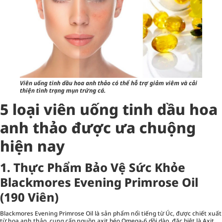
Viên uống tinh dầu hoa anh thảo có thể hỗ trợ giảm viêm và cải
thiện tình trạng mụn trứng cá.
5 loại viên uống tinh dầu hoa
anh thảo được ưa chuộng
hiện nay
1. Thực Phẩm Bảo Vệ Sức Khỏe
Blackmores Evening Primrose Oil
(190 Viên)
Blackmores Evening Primrose Oil là sản phẩm nổi tiếng từ Úc, được chiết xuất
từ hoa anh thảo, cung cấp nguồn axit béo Omega-6 dồi dào, đặc biệt là Axit