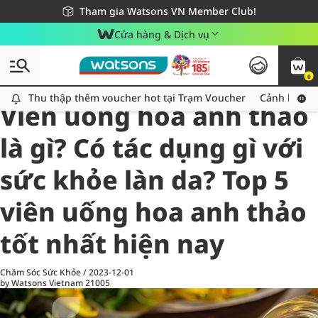
Giao hàng nhanh 24h - Áp dụng khu vực TP. Hồ Chí Minh
Miễn phí giao hàng cho đơn hàng từ 249,000Đ
Tham gia Watsons VN Member Club!
Cửa hàng & Dịch vụ
0
All
Chăm Sóc Cá Nhân
Ch
Thu thập thêm voucher hot tại Trạm Voucher
Thu thập thêm voucher hot tại Trạm Voucher
Cảnh báo An
Viên uống hoa anh thảo
là gì? Có tác dụng gì với
sức khỏe làn da? Top 5
viên uống hoa anh thảo
tốt nhất hiện nay
Chăm Sóc Sức Khỏe
/
2023-12-01
by Watsons Vietnam
21005