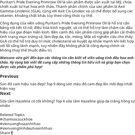
Puritan’s Pride Evening Primrose Oil là sản phẩm được sản xuất tại Mỹ, chứa
chiết xuất từ hạt hoa anh thảo. Thành phần chính của sản phẩm là Axit
Gamma-Linolenic (GLA), cùng với Axit Cis-Linoleic và có thể được bổ sung các
vitamin, khoáng chất khác tùy theo công thức cụ thể.
Công dụng của viên uống Puritan’s Pride Evening Primrose Oil là hỗ trợ cân
bằng nội tiết tố nữ, điều hòa kinh nguyệt, và có thể hỗ trợ làm chậm các dấu
hiệu của giai đoạn mãn kinh. Bên cạnh đó, sản phẩm cũng góp phần cải thiện
tình trạng mụn trứng cá, làm đẹp da, tóc, móng. Một số nghiên cứu cho thấy
GLA có thể hỗ trợ duy trì mức cholesterol và huyết áp khỏe mạnh khi kết hợp
với lối sống lành mạnh, tuy nhiên đây không phải là công dụng chính và
không thay thế thuốc điều trị.
Watsons
vừa gửi đến bạn các thông tin cần biết về
viên uống tinh dầu hoa anh
thảo
. Hy vọng bài viết đã cung cấp những thông tin hữu ích và giúp bạn chọn
được sản phẩm phù hợp!
Previous
Son đỏ cam hiệu nào đẹp? Top 9 dòng son màu đỏ cam đẹp lên môi đẹp nhất
hiện nay
Next
Sữa tắm Hazeline có tốt không? Top 4 sữa tắm Hazeline giúp da trắng hồng tự
nhiên
Related Topics
#chamsocsuckhoe
#vienuonghoaanhthao
#vienuongtinhdauhoanhthao
Share