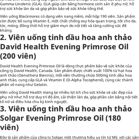
Gamma-Linolenic (GLA). GLA giúp cân bằng hormone sinh sản ở phụ nữ, hỗ
trợ sức khỏe làn da và góp phần bảo vệ sức khỏe tổng thể.
Viên uống Blackmores có dạng viên nang mềm, mỗi hộp 190 viên. Sản phẩm
còn được bổ sung Vitamin E, một chất chống oxy hóa quan trọng, tốt cho da,
tóc, móng, đồng thời hỗ trợ giảm mụn do nội tiết và tăng cường sức đề
kháng.
2. Viên uống tinh dầu hoa anh thảo
David Health Evening Primrose Oil
(200 viên)
David Health Evening Primrose Oil là dòng thực phẩm bảo vệ sức khỏe của
công ty David Health, Canada. Sản phẩm được chiết xuất 100% từ hạt hoa
anh thảo (Oenothera Biennis), mỗi viên thường chứa 500mg tinh dầu hoa
anh thảo, cung cấp GLA và Vitamin E (D-Alpha Tocopherol), cùng các thành
phần vỏ nang như Gelatin.
Viên uống David Health mang lại nhiều lợi ích cho sức khỏe và sắc đẹp của
phụ nữ như: hỗ trợ duy trì độ ẩm, cải thiện làn da, góp phần cân bằng nội tiết
tố nữ và điều hòa chu kỳ kinh nguyệt.
3. Viên uống tinh dầu hoa anh thảo
Solgar Evening Primrose Oil (180
viên)
Đây là sản phẩm của công ty Solgar, một thương hiệu uy tín từ Mỹ, với các sản