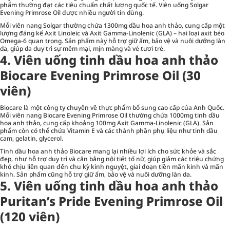
phẩm thường đạt các tiêu chuẩn chất lượng quốc tế. Viên uống Solgar
Evening Primrose Oil được nhiều người tin dùng.
Mỗi viên nang Solgar thường chứa 1300mg dầu hoa anh thảo, cung cấp một
lượng đáng kể Axit Linoleic và Axit Gamma-Linolenic (GLA) – hai loại axit béo
Omega-6 quan trọng. Sản phẩm này hỗ trợ giữ ẩm, bảo vệ và nuôi dưỡng làn
da, giúp da duy trì sự mềm mại, mịn màng và vẻ tươi trẻ.
4. Viên uống tinh dầu hoa anh thảo
Biocare Evening Primrose Oil (30
viên)
Biocare là một công ty chuyên về thực phẩm bổ sung cao cấp của Anh Quốc.
Mỗi viên nang Biocare Evening Primrose Oil thường chứa 1000mg tinh dầu
hoa anh thảo, cung cấp khoảng 100mg Axit Gamma-Linolenic (GLA). Sản
phẩm còn có thể chứa Vitamin E và các thành phần phụ liệu như tinh dầu
cam, gelatin, glycerol.
Tinh dầu hoa anh thảo Biocare mang lại nhiều lợi ích cho sức khỏe và sắc
đẹp, như hỗ trợ duy trì và cân bằng nội tiết tố nữ, giúp giảm các triệu chứng
khó chịu liên quan đến chu kỳ kinh nguyệt, giai đoạn tiền mãn kinh và mãn
kinh. Sản phẩm cũng hỗ trợ giữ ẩm, bảo vệ và nuôi dưỡng làn da.
5. Viên uống tinh dầu hoa anh thảo
Puritan’s Pride Evening Primrose Oil
(120 viên)