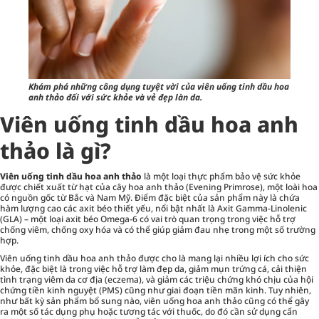
Khám phá những công dụng tuyệt vời của viên uống tinh dầu hoa
anh thảo đối với sức khỏe và vẻ đẹp làn da.
Viên uống tinh dầu hoa anh
thảo là gì?
Viên uống tinh dầu hoa anh thảo
là một loại thực phẩm bảo vệ sức khỏe
được chiết xuất từ hạt của cây hoa anh thảo (Evening Primrose), một loài hoa
có nguồn gốc từ Bắc và Nam Mỹ. Điểm đặc biệt của sản phẩm này là chứa
hàm lượng cao các axit béo thiết yếu, nổi bật nhất là Axit Gamma-Linolenic
(GLA) – một loại axit béo Omega-6 có vai trò quan trọng trong việc hỗ trợ
chống viêm, chống oxy hóa và có thể giúp giảm đau nhẹ trong một số trường
hợp.
Viên uống tinh dầu hoa anh thảo được cho là mang lại nhiều lợi ích cho sức
khỏe, đặc biệt là trong việc hỗ trợ làm đẹp da, giảm mụn trứng cá, cải thiện
tình trạng viêm da cơ địa (eczema), và giảm các triệu chứng khó chịu của hội
chứng tiền kinh nguyệt (PMS) cũng như giai đoạn tiền mãn kinh. Tuy nhiên,
như bất kỳ sản phẩm bổ sung nào, viên uống hoa anh thảo cũng có thể gây
ra một số tác dụng phụ hoặc tương tác với thuốc, do đó cần sử dụng cẩn