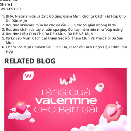
Share
WHAT’S HOT
BHA, Niacinamide và Zinc Có Giúp Giảm Mụn Không? Cách Kết Hợp Cho
Da Dầu Mụn
Routine skincare mùa hè cho da dầu - 5 bước tối giản không bí da
Routine chăm da tay chuẩn spa giúp đôi tay mềm mịn như ‘búp măng’
Routine Hiệu Quả Cho Da Dầu Mụn, Da Dễ Nổi Mụn
Xử Lý Sẹo Mụn: Cách Cải Thiện Sẹo Rỗ, Thâm Mụn Và Phục Hồi Da Sau
Mụn
Chăm Sóc Mụn Chuyên Sâu: Peel Da, Laser Và Cách Chọn Liệu Trình Phù
Hợp
RELATED BLOG