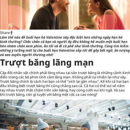
Share
Làm thế nào để buổi hẹn hò Valentine này đặc biệt hơn những ngày hẹn hò
bình thường? Chắc chắn cả bạn và người ấy đều không hề muốn một buổi hẹn
hèn nhàm chán xem phim, ăn tối và đi cà phê như bình thường. Cùng tìm kiếm
những ý tưởng mới lạ cho buổi hẹn Valentine sắp tới để gây bất ngờ, ấn tượng
và xao xuyến người thương nhé!
Trượt băng lãng mạn
Cặp đôi nhân vật chính phải lòng nhau tại sân trượt băng là những cảnh kinh
điển trong các bộ phim tình cảm lãng mạn. Không phải tự nhiên lại như vậy.
Trượt băng chính là cách hai bạn có thể “xích lại gần nhau”. Kể khi cả hai bạn
đều không biết trượt băng thì cũng chẳng sao cả. Cả hai có thể vui vẻ nắm
tay nhau trượt thật chậm trên sân băng, hay cùng cười vui khi ngã. Và sau
khi trượt băng, còn gì tuyệt vời bằng một cốc ca cao nóng?