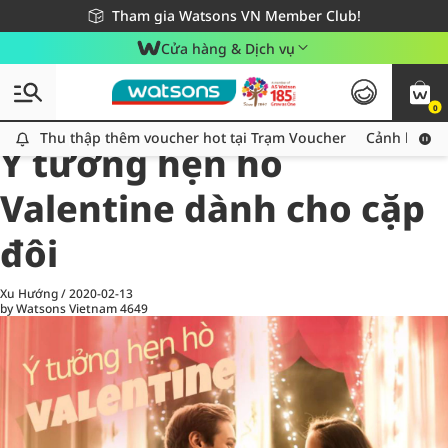
Giao hàng nhanh 24h - Áp dụng khu vực TP. Hồ Chí Minh
Miễn phí giao hàng cho đơn hàng từ 249,000Đ
Tham gia Watsons VN Member Club!
Cửa hàng & Dịch vụ
0
All
Chăm Sóc Cá Nhân
Ch
Thu thập thêm voucher hot tại Trạm Voucher
Thu thập thêm voucher hot tại Trạm Voucher
Cảnh báo An
Ý tưởng hẹn hò
Valentine dành cho cặp
đôi
Xu Hướng
/
2020-02-13
by Watsons Vietnam
4649