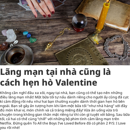
Lãng mạn tại nhà cũng là
cách hẹn hò Valentine
Không cần nghĩ đâu xa xôi, ngay tại nhà, bạn cũng có thể tạo nên những
điều lãng mạn nhất! Một bữa tối tự nấu dành riêng cho người ấy cũng đã cực
kì cảm động rồi nếu như hai bạn thường xuyên dành thời gian hẹn hò bên
ngoài. Bạn sẽ gây ấn tượng hơn khi làm một bữa tối “như nhà hàng” với đầy
đủ món khai vị, món chính và cả tráng miệng đấy! Vừa ăn uống vừa trò
chuyện trong không gian thân mật riêng tư thì còn gì tuyệt vời bằng. Sau bữa
tối, cả hai có thể cùng “chill” với những bộ phim tình cảm lãng mạn trên
Netflix. Đừng quên To All the Boys I’ve Loved Before đã có phần 2 P/S: I Love
you rồi nhé!