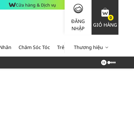
Cửa hàng & Dịch vụ
0
ĐĂNG
GIỎ HÀNG
NHẬP
 Nhân
Chăm Sóc Tóc
Trẻ Em
Thương hiệu
Nam Giới
Chăm Sóc 