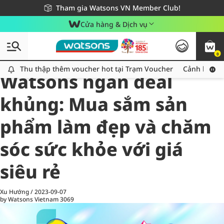
Giao hàng nhanh 24h - Áp dụng khu vực TP. Hồ Chí Minh
Miễn phí giao hàng cho đơn hàng từ 249,000Đ
Tham gia Watsons VN Member Club!
Cửa hàng & Dịch vụ
0
All
Chăm Sóc Cá Nhân
Ch
Thu thập thêm voucher hot tại Trạm Voucher
Thu thập thêm voucher hot tại Trạm Voucher
Cảnh báo An
Watsons ngàn deal
khủng: Mua sắm sản
phẩm làm đẹp và chăm
sóc sức khỏe với giá
siêu rẻ
Xu Hướng
/
2023-09-07
by Watsons Vietnam
3069