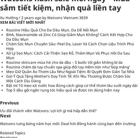
sắm tiết kiệm, nhận quà liền tay
Xu Hướng
/
2 years ago
by Watsons Vietnam
3839
XEM BÀI VIẾT MỚI NHẤT
Routine Hiệu Quả Cho Da Dầu Mụn, Da Dễ Nổi Mụn
BHA, Niacinamide và Zinc Có Giúp Giảm Mụn Không? Cách Kết Hợp Cho
Da Dầu Mụn
Chăm Sóc Mụn Chuyên Sâu: Peel Da, Laser Và Cách Chọn Liệu Trình Phù
Hợp
Xử Lý Sẹo Mụn: Cách Cải Thiện Sẹo Rỗ, Thâm Mụn Và Phục Hồi Da Sau
Mụn
Routine skincare mùa hè cho da dầu – 5 bước tối giản không bí da
Routine chăm da tay chuẩn spa giúp đôi tay mềm mịn như ‘búp măng’
Mẹo Giữ Quần Áo Thơm Lâu Như Ngoài Tiệm: Bí Quyết Đơn Giản Tại Nhà
Gợi Ý Quà Tặng Mother’s Day Tinh Tế: Khi Yêu Thương Được Chăm Sóc
Một Cách Dịu Dàng
Bật mí 10 mẹo xịt nước hoa đúng cách giúp cơ thể thơm lâu suốt ngày dài
Top 5 dầu gội ngăn rụng tóc hiệu quả và được tin dùng hiện nay
Previous
Ưu đãi thành viên Watsons: Lợi ích gì mà hấp dẫn thế?
Next
Watsons tưng bừng năm học mới: Deal hời đồng hành cùng bạn đến trường
Related Topics
#watsons