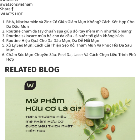
#watsonsvietnam
Share
WHAT’S HOT
BHA, Niacinamide và Zinc Có Giúp Giảm Mụn Không? Cách Kết Hợp Cho
Da Dầu Mụn
Routine chăm da tay chuẩn spa giúp đôi tay mềm mịn như ‘búp măng’
Routine skincare mùa hè cho da dầu - 5 bước tối giản không bí da
Routine Hiệu Quả Cho Da Dầu Mụn, Da Dễ Nổi Mụn
Xử Lý Sẹo Mụn: Cách Cải Thiện Sẹo Rỗ, Thâm Mụn Và Phục Hồi Da Sau
Mụn
Chăm Sóc Mụn Chuyên Sâu: Peel Da, Laser Và Cách Chọn Liệu Trình Phù
Hợp
RELATED BLOG