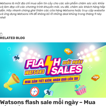
Watsons là một địa chỉ mua sắm tin cậy cho các sản phẩm chăm sóc sức khỏe
và làm đẹp với các chương trình khuyến mãi, ưu đãi, chăm sóc khách hàng hấp
dẫn. Hãy nhanh chóng ghé thăm các cửa hàng Watsons hoặc truy cập website
và ứng dụng Watsons VN để không bỏ lỡ những deal khủng trong tháng 9 này
nhé!
RELATED BLOG
Watsons flash sale mỗi ngày – Mua