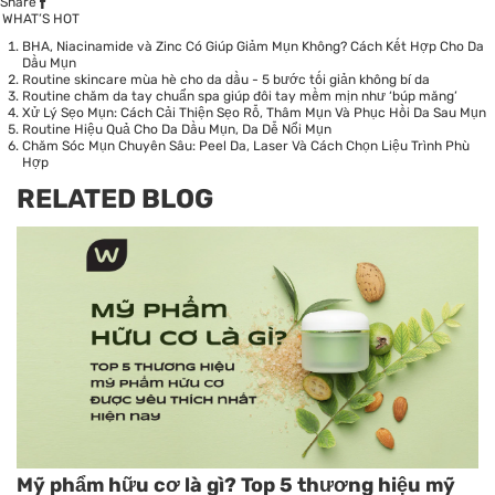
Share
WHAT’S HOT
BHA, Niacinamide và Zinc Có Giúp Giảm Mụn Không? Cách Kết Hợp Cho Da
Dầu Mụn
Routine skincare mùa hè cho da dầu - 5 bước tối giản không bí da
Routine chăm da tay chuẩn spa giúp đôi tay mềm mịn như ‘búp măng’
Xử Lý Sẹo Mụn: Cách Cải Thiện Sẹo Rỗ, Thâm Mụn Và Phục Hồi Da Sau Mụn
Routine Hiệu Quả Cho Da Dầu Mụn, Da Dễ Nổi Mụn
Chăm Sóc Mụn Chuyên Sâu: Peel Da, Laser Và Cách Chọn Liệu Trình Phù
Hợp
RELATED BLOG
Mỹ phẩm hữu cơ là gì? Top 5 thương hiệu mỹ