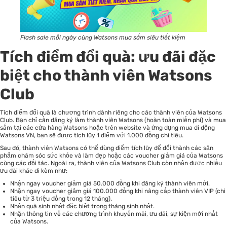
Flash sale mỗi ngày cùng Watsons mua sắm siêu tiết kiệm
Tích điểm đổi quà: ưu đãi đặc
biệt cho thành viên Watsons
Club
Tích điểm đổi quà là chương trình dành riêng cho các thành viên của Watsons
Club. Bạn chỉ cần đăng ký làm thành viên Watsons (hoàn toàn miễn phí) và mua
sắm tại các cửa hàng Watsons hoặc trên website và ứng dụng mua di động
Watsons VN, bạn sẽ được tích lũy 1 điểm với 1.000 đồng chi tiêu.
Sau đó, thành viên Watsons có thể dùng điểm tích lũy để đổi thành các sản
phẩm chăm sóc sức khỏe và làm đẹp hoặc các voucher giảm giá của Watsons
cùng các đối tác. Ngoài ra, thành viên của Watsons Club còn nhận được nhiều
ưu đãi khác đi kèm như:
Nhận ngay voucher giảm giá 50.000 đồng khi đăng ký thành viên mới.
Nhận ngay voucher giảm giá 100.000 đồng khi nâng cấp thành viên VIP (chi
tiêu từ 3 triệu đồng trong 12 tháng).
Nhận quà sinh nhật đặc biệt trong tháng sinh nhật.
Nhận thông tin về các chương trình khuyến mãi, ưu đãi, sự kiện mới nhất
của Watsons.