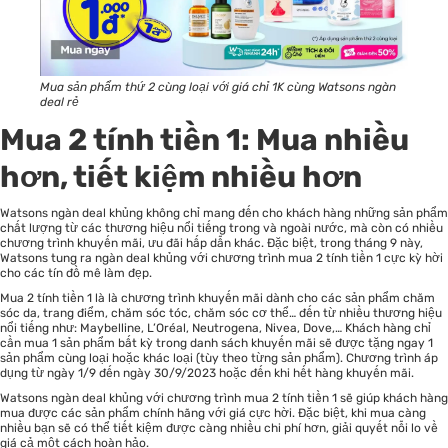
Mua sản phẩm thứ 2 cùng loại với giá chỉ 1K cùng Watsons ngàn
deal rẻ
Mua 2 tính tiền 1: Mua nhiều
hơn, tiết kiệm nhiều hơn
Watsons ngàn deal khủng không chỉ mang đến cho khách hàng những sản phẩm
chất lượng từ các thương hiệu nổi tiếng trong và ngoài nước, mà còn có nhiều
chương trình khuyến mãi, ưu đãi hấp dẫn khác. Đặc biệt, trong tháng 9 này,
Watsons tung ra ngàn deal khủng với chương trình mua 2 tính tiền 1 cực kỳ hời
cho các tín đồ mê làm đẹp.
Mua 2 tính tiền 1 là là chương trình khuyến mãi dành cho các sản phẩm chăm
sóc da, trang điểm, chăm sóc tóc, chăm sóc cơ thể… đến từ nhiều thương hiệu
nổi tiếng như: Maybelline, L’Oréal, Neutrogena, Nivea, Dove,… Khách hàng chỉ
cần mua 1 sản phẩm bất kỳ trong danh sách khuyến mãi sẽ được tặng ngay 1
sản phẩm cùng loại hoặc khác loại (tùy theo từng sản phẩm). Chương trình áp
dụng từ ngày 1/9 đến ngày 30/9/2023 hoặc đến khi hết hàng khuyến mãi.
Watsons ngàn deal khủng với chương trình mua 2 tính tiền 1 sẽ giúp khách hàng
mua được các sản phẩm chính hãng với giá cực hời. Đặc biệt, khi mua càng
nhiều bạn sẽ có thể tiết kiệm được càng nhiều chi phí hơn, giải quyết nỗi lo về
giá cả một cách hoàn hảo.