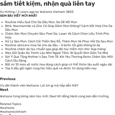
sắm tiết kiệm, nhận quà liền tay
Xu Hướng
/
2 years ago
by Watsons Vietnam
3853
XEM BÀI VIẾT MỚI NHẤT
Routine Hiệu Quả Cho Da Dầu Mụn, Da Dễ Nổi Mụn
BHA, Niacinamide và Zinc Có Giúp Giảm Mụn Không? Cách Kết Hợp Cho Da
Dầu Mụn
Chăm Sóc Mụn Chuyên Sâu: Peel Da, Laser Và Cách Chọn Liệu Trình Phù
Hợp
Xử Lý Sẹo Mụn: Cách Cải Thiện Sẹo Rỗ, Thâm Mụn Và Phục Hồi Da Sau Mụn
Routine skincare mùa hè cho da dầu – 5 bước tối giản không bí da
Routine chăm da tay chuẩn spa giúp đôi tay mềm mịn như ‘búp măng’
Mẹo Giữ Quần Áo Thơm Lâu Như Ngoài Tiệm: Bí Quyết Đơn Giản Tại Nhà
Gợi Ý Quà Tặng Mother’s Day Tinh Tế: Khi Yêu Thương Được Chăm Sóc Một
Cách Dịu Dàng
Bật mí 10 mẹo xịt nước hoa đúng cách giúp cơ thể thơm lâu suốt ngày dài
Top 5 dầu gội ngăn rụng tóc hiệu quả và được tin dùng hiện nay
Previous
Ưu đãi thành viên Watsons: Lợi ích gì mà hấp dẫn thế?
Next
Watsons tưng bừng năm học mới: Deal hời đồng hành cùng bạn đến trường
Related Topics
#watsons
#watsonsvietnam