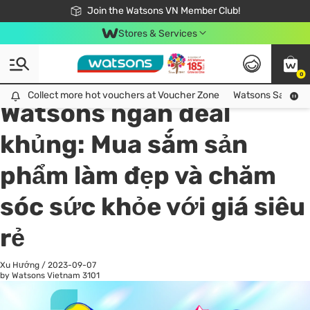
Free Shipping For Order From 249,000Đ
24h Fast delivery in Hồ Chí Minh City
Join the Watsons VN Member Club!
Stores & Services
0
All
Chăm Sóc Cá Nhân
Ch
Collect more hot vouchers at Voucher Zone
Collect more hot vouchers at Voucher Zone
Watsons Safety Al
Watsons ngàn deal
khủng: Mua sắm sản
phẩm làm đẹp và chăm
sóc sức khỏe với giá siêu
rẻ
Xu Hướng
/
2023-09-07
by Watsons Vietnam
3101