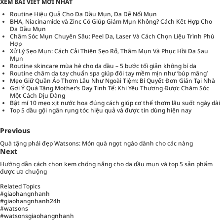
XEM BÀI VIẾT MỚI NHẤT
Routine Hiệu Quả Cho Da Dầu Mụn, Da Dễ Nổi Mụn
BHA, Niacinamide và Zinc Có Giúp Giảm Mụn Không? Cách Kết Hợp Cho
Da Dầu Mụn
Chăm Sóc Mụn Chuyên Sâu: Peel Da, Laser Và Cách Chọn Liệu Trình Phù
Hợp
Xử Lý Sẹo Mụn: Cách Cải Thiện Sẹo Rỗ, Thâm Mụn Và Phục Hồi Da Sau
Mụn
Routine skincare mùa hè cho da dầu – 5 bước tối giản không bí da
Routine chăm da tay chuẩn spa giúp đôi tay mềm mịn như ‘búp măng’
Mẹo Giữ Quần Áo Thơm Lâu Như Ngoài Tiệm: Bí Quyết Đơn Giản Tại Nhà
Gợi Ý Quà Tặng Mother’s Day Tinh Tế: Khi Yêu Thương Được Chăm Sóc
Một Cách Dịu Dàng
Bật mí 10 mẹo xịt nước hoa đúng cách giúp cơ thể thơm lâu suốt ngày dài
Top 5 dầu gội ngăn rụng tóc hiệu quả và được tin dùng hiện nay
Previous
Quà tặng phái đẹp Watsons: Món quà ngọt ngào dành cho các nàng
Next
Hướng dẫn cách chọn kem chống nắng cho da dầu mụn và top 5 sản phẩm
được ưa chuộng
Related Topics
#giaohangnhanh
#giaohangnhanh24h
#watsons
#watsonsgiaohangnhanh