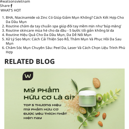
#watsonsvietnam
Share
WHAT’S HOT
BHA, Niacinamide và Zinc Có Giúp Giảm Mụn Không? Cách Kết Hợp Cho
Da Dầu Mụn
Routine chăm da tay chuẩn spa giúp đôi tay mềm mịn như ‘búp măng’
Routine skincare mùa hè cho da dầu - 5 bước tối giản không bí da
Routine Hiệu Quả Cho Da Dầu Mụn, Da Dễ Nổi Mụn
Xử Lý Sẹo Mụn: Cách Cải Thiện Sẹo Rỗ, Thâm Mụn Và Phục Hồi Da Sau
Mụn
Chăm Sóc Mụn Chuyên Sâu: Peel Da, Laser Và Cách Chọn Liệu Trình Phù
Hợp
RELATED BLOG