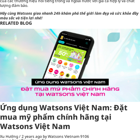
của các thương hiệu nổi tiếng trong và ngoài nước với giá cả hợp lý và chất
lượng đảm bảo.
Hãy cùng
Watsons giao nhanh 24h
khám phá thế giới làm đẹp và sức khỏe đầy
màu sắc và tiện lợi nhé!
RELATED BLOG
Ứng dụng Watsons Việt Nam: Đặt
mua mỹ phẩm chính hãng tại
Watsons Việt Nam
Xu Hướng
/
2 years ago
by Watsons Vietnam
9106