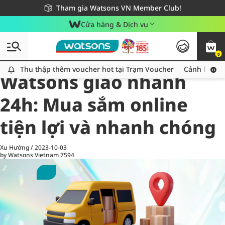
Giao hàng nhanh 24h - Áp dụng khu vực TP. Hồ Chí Minh
Miễn phí giao hàng cho đơn hàng từ 249,000Đ
Tham gia Watsons VN Member Club!
Cửa hàng & Dịch vụ
0
All
Chăm Sóc Cá Nhân
Ch
Thu thập thêm voucher hot tại Trạm Voucher
Thu thập thêm voucher hot tại Trạm Voucher
Cảnh báo An
Watsons giao nhanh
24h: Mua sắm online
tiện lợi và nhanh chóng
Xu Hướng
/
2023-10-03
by Watsons Vietnam
7594