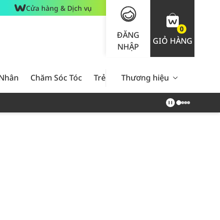
Cửa hàng & Dịch vụ
0
ĐĂNG
GIỎ HÀNG
NHẬP
 Nhân
Chăm Sóc Tóc
Trẻ Em
Thương hiệu
Nam Giới
Chăm Sóc 