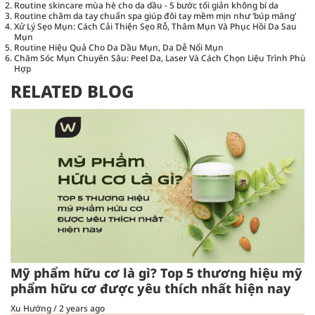
Routine skincare mùa hè cho da dầu - 5 bước tối giản không bí da
Routine chăm da tay chuẩn spa giúp đôi tay mềm mịn như ‘búp măng’
Xử Lý Sẹo Mụn: Cách Cải Thiện Sẹo Rỗ, Thâm Mụn Và Phục Hồi Da Sau
Mụn
Routine Hiệu Quả Cho Da Dầu Mụn, Da Dễ Nổi Mụn
Chăm Sóc Mụn Chuyên Sâu: Peel Da, Laser Và Cách Chọn Liệu Trình Phù
Hợp
RELATED BLOG
Mỹ phẩm hữu cơ là gì? Top 5 thương hiệu mỹ
phẩm hữu cơ được yêu thích nhất hiện nay
Xu Hướng
/
2 years ago