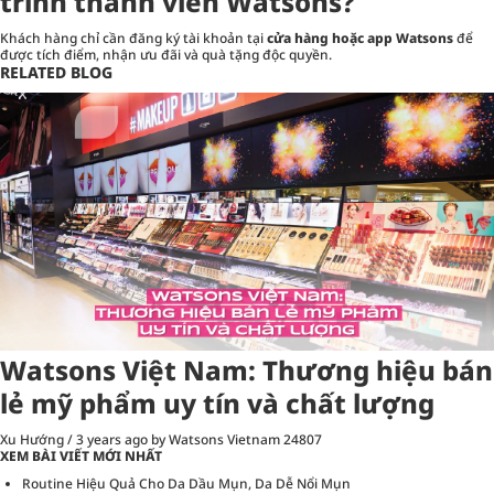
trình thành viên Watsons?
Khách hàng chỉ cần đăng ký tài khoản tại
cửa hàng hoặc app Watsons
để
được tích điểm, nhận ưu đãi và quà tặng độc quyền.
Map data ©2025
Keyboard shortcuts
Map data ©2025
Terms
10 m
RELATED BLOG
Watsons Việt Nam: Thương hiệu bán
lẻ mỹ phẩm uy tín và chất lượng
Xu Hướng
/
3 years ago
by Watsons Vietnam
24807
XEM BÀI VIẾT MỚI NHẤT
Routine Hiệu Quả Cho Da Dầu Mụn, Da Dễ Nổi Mụn