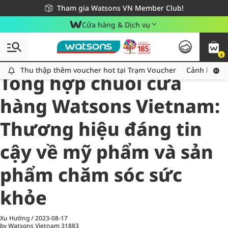
Giao hàng nhanh 24h - Áp dụng khu vực TP. Hồ Chí Minh
Miễn phí giao hàng cho đơn hàng từ 249,000Đ
Tham gia Watsons VN Member Club!
Cửa hàng & Dịch vụ
0
All
Chăm Sóc Cá Nhân
Ch
Thu thập thêm voucher hot tại Trạm Voucher
Thu thập thêm voucher hot tại Trạm Voucher
Cảnh báo An
Tổng hợp chuỗi cửa
hàng Watsons Vietnam:
Thương hiệu đáng tin
cậy về mỹ phẩm và sản
phẩm chăm sóc sức
khỏe
Xu Hướng
/
2023-08-17
by Watsons Vietnam
31883