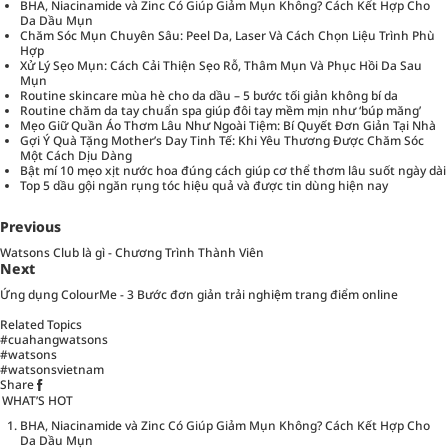
BHA, Niacinamide và Zinc Có Giúp Giảm Mụn Không? Cách Kết Hợp Cho
Da Dầu Mụn
Chăm Sóc Mụn Chuyên Sâu: Peel Da, Laser Và Cách Chọn Liệu Trình Phù
Hợp
Xử Lý Sẹo Mụn: Cách Cải Thiện Sẹo Rỗ, Thâm Mụn Và Phục Hồi Da Sau
Mụn
Routine skincare mùa hè cho da dầu – 5 bước tối giản không bí da
Routine chăm da tay chuẩn spa giúp đôi tay mềm mịn như ‘búp măng’
Mẹo Giữ Quần Áo Thơm Lâu Như Ngoài Tiệm: Bí Quyết Đơn Giản Tại Nhà
Gợi Ý Quà Tặng Mother’s Day Tinh Tế: Khi Yêu Thương Được Chăm Sóc
Một Cách Dịu Dàng
Bật mí 10 mẹo xịt nước hoa đúng cách giúp cơ thể thơm lâu suốt ngày dài
Top 5 dầu gội ngăn rụng tóc hiệu quả và được tin dùng hiện nay
Previous
Watsons Club là gì - Chương Trình Thành Viên
Next
Ứng dụng ColourMe - 3 Bước đơn giản trải nghiệm trang điểm online
Related Topics
#cuahangwatsons
#watsons
#watsonsvietnam
Share
WHAT’S HOT
BHA, Niacinamide và Zinc Có Giúp Giảm Mụn Không? Cách Kết Hợp Cho
Da Dầu Mụn