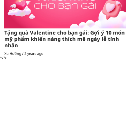
Tặng quà Valentine cho bạn gái: Gợi ý 10 món
mỹ phẩm khiến nàng thích mê ngày lễ tình
nhân
Xu Hướng
/
2 years ago
*/?>