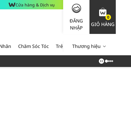
Cửa hàng & Dịch vụ
0
ĐĂNG
GIỎ HÀNG
NHẬP
 Nhân
Chăm Sóc Tóc
Trẻ Em
Thương hiệu
Nam Giới
Chăm Sóc 