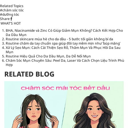
Related Topics
#chăm sóc tóc
#dưỡng tóc
Share
WHAT’S HOT
BHA, Niacinamide và Zinc Có Giúp Giảm Mụn Không? Cách Kết Hợp Cho
Da Dầu Mụn
Routine skincare mùa hè cho da dầu - 5 bước tối giản không bí da
Routine chăm da tay chuẩn spa giúp đôi tay mềm mịn như ‘búp măng’
Xử Lý Sẹo Mụn: Cách Cải Thiện Sẹo Rỗ, Thâm Mụn Và Phục Hồi Da Sau
Mụn
Routine Hiệu Quả Cho Da Dầu Mụn, Da Dễ Nổi Mụn
Chăm Sóc Mụn Chuyên Sâu: Peel Da, Laser Và Cách Chọn Liệu Trình Phù
Hợp
RELATED BLOG