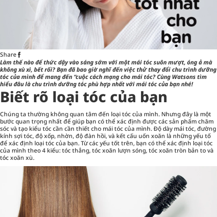
Share
Làm thế nào để thức dậy vào sáng sớm với một mái tóc suôn mượt, óng ả mà
không xù xì, bết rối? Bạn đã bao giờ nghĩ đến việc thử thay đổi chu trình dưỡng
tóc của mình để mang đến “cuộc cách mạng cho mái tóc? Cùng Watsons tìm
hiểu đâu là chu trình dưỡng tóc phù hợp nhất với mái tóc của bạn nhé!
Biết rõ loại tóc của bạn
Chúng ta thường không quan tâm đến loại tóc của mình. Nhưng đây là một
bước quan trọng nhất để giúp bạn có thể xác định được các sản phẩm chăm
sóc và tạo kiểu tóc cần cần thiết cho mái tóc của mình. Độ dày mái tóc, đường
kính sợi tóc, độ xốp, nhờn, độ đàn hồi, và kết cấu uốn xoăn là những yếu tố
để xác định loại tóc của bạn. Từ các yếu tốt trên, bạn có thể xác định loại tóc
của mình theo 4 kiểu: tóc thẳng, tóc xoăn lượn sóng, tóc xoăn tròn bản to và
tóc xoăn xù.