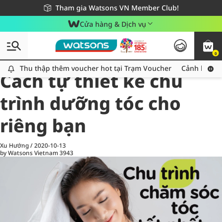
Giao hàng nhanh 24h - Áp dụng khu vực TP. Hồ Chí Minh
Miễn phí giao hàng cho đơn hàng từ 249,000Đ
Tham gia Watsons VN Member Club!
Cửa hàng & Dịch vụ
0
All
Chăm Sóc Cá Nhân
Ch
Thu thập thêm voucher hot tại Trạm Voucher
Thu thập thêm voucher hot tại Trạm Voucher
Cảnh báo An
Cách tự thiết kế chu
trình dưỡng tóc cho
riêng bạn
Xu Hướng
/
2020-10-13
by Watsons Vietnam
3943