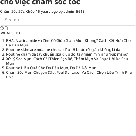
cho việc chăm sóc tóc
Chăm Sóc Sức Khỏe
/
5 years ago
by admin
5615
WHAT’S HOT
BHA, Niacinamide và Zinc Có Giúp Giảm Mụn Không? Cách Kết Hợp Cho
Da Dầu Mụn
Routine skincare mùa hè cho da dầu - 5 bước tối giản không bí da
Routine chăm da tay chuẩn spa giúp đôi tay mềm mịn như ‘búp măng’
Xử Lý Sẹo Mụn: Cách Cải Thiện Sẹo Rỗ, Thâm Mụn Và Phục Hồi Da Sau
Mụn
Routine Hiệu Quả Cho Da Dầu Mụn, Da Dễ Nổi Mụn
Chăm Sóc Mụn Chuyên Sâu: Peel Da, Laser Và Cách Chọn Liệu Trình Phù
Hợp