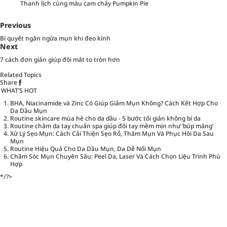
Thanh lịch cùng màu cam cháy Pumpkin Pie
Previous
Bí quyết ngăn ngừa mụn khi đeo kính
Next
7 cách đơn giản giúp đôi mắt to tròn hơn
Related Topics
Share
WHAT’S HOT
BHA, Niacinamide và Zinc Có Giúp Giảm Mụn Không? Cách Kết Hợp Cho
Da Dầu Mụn
Routine skincare mùa hè cho da dầu - 5 bước tối giản không bí da
Routine chăm da tay chuẩn spa giúp đôi tay mềm mịn như ‘búp măng’
Xử Lý Sẹo Mụn: Cách Cải Thiện Sẹo Rỗ, Thâm Mụn Và Phục Hồi Da Sau
Mụn
Routine Hiệu Quả Cho Da Dầu Mụn, Da Dễ Nổi Mụn
Chăm Sóc Mụn Chuyên Sâu: Peel Da, Laser Và Cách Chọn Liệu Trình Phù
Hợp
*/?>