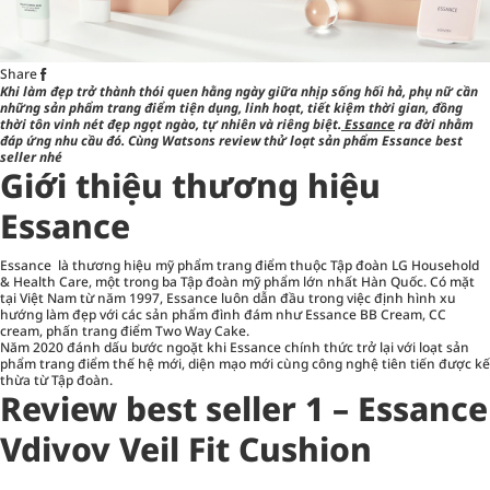
Share
Khi làm đẹp trở thành thói quen hằng ngày giữa nhịp sống hối hả, phụ nữ cần
những sản phẩm trang điểm tiện dụng, linh hoạt, tiết kiệm thời gian, đồng
thời tôn vinh nét đẹp ngọt ngào, tự nhiên và riêng biệt.
Essance
ra đời nhằm
đáp ứng nhu cầu đó.
Cùng Watsons review thử loạt sản phẩm Essance best
seller nhé
Giới thiệu thương hiệu
Essance
Essance là thương hiệu mỹ phẩm trang điểm thuộc Tập đoàn LG Household
& Health Care, một trong ba Tập đoàn mỹ phẩm lớn nhất Hàn Quốc. Có mặt
tại Việt Nam từ năm 1997, Essance luôn dẫn đầu trong việc định hình xu
hướng làm đẹp với các sản phẩm đình đám như Essance BB Cream, CC
cream, phấn trang điểm Two Way Cake.
Năm 2020 đánh dấu bước ngoặt khi Essance chính thức trở lại với loạt sản
phẩm trang điểm thế hệ mới, diện mạo mới cùng công nghệ tiên tiến được kế
thừa từ Tập đoàn.
Review best seller 1 – Essance
Vdivov Veil Fit Cushion