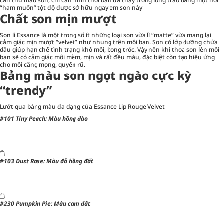
cần thử màu son, chỉ cần nhìn thôi bạn đã thấy trong lòng trào dâng một nỗi
“ham muốn” tột độ được sở hữu ngay em son này
Chất son mịn mượt
Son lì Essance là một trong số ít những loại son vừa lì “matte” vừa mang lại
cảm giác mịn mượt “velvet” như nhung trên môi bạn. Son có lớp dưỡng chứa
dầu giúp hạn chế tình trạng khô môi, bong tróc. Vậy nên khi thoa son lên môi
bạn sẽ có cảm giác môi mềm, mịn và rất đều màu, đặc biệt còn tạo hiệu ứng
cho môi căng mọng, quyến rũ.
Bảng màu son ngọt ngào cực kỳ
“trendy”
Lướt qua bảng màu đa dạng của Essance Lip Rouge Velvet
#101 Tiny Peach: Màu hồng đào
#103 Dust Rose: Màu đỏ hồng đất
#230 Pumpkin Pie: Màu cam đất