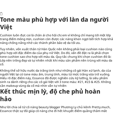
Tone màu phù hợp với làn da người
Việt
Cushion luôn đực coi là chân ái cho hội chị em vì không chỉ mang tới một lớp
trang điểm mỏng mịn, cushion còn được các nàng khen ngợi bởi tích hợp khả
năng chống nắng nhờ các thành phần bảo vệ da tối ưu.
Tuy nhiên, vốn xuất thân từ Hàn Quốc nên không phải loại cushion nào cũng
phù hợp với đặc điểm da của phụ nữ Việt. Do đó, vấn đề đặt ra là phải chọn
tone cushion sao cho hợp với màu da. Quy tắc chung khi chọn cushion đó là:
Lớp nền trông đẹp và tự nhiên nhất khi màu sản phẩm nền trùng với màu da
cổ.
Không thể sở hữu nước da trắng tinh như những cô gái Hàn xứ lạnh, da của
người Việt lại có tone màu ấm, trung tính, màu từ mức trắng vừa trở xuống.
Hiểu rõ đặc điểm này, Essance đã được nghiên cứu kỹ lưỡng, là siêu phẩm
sinh ra dành riêng cho các cô gái Việt với 3 tone màu: #21, #23 & #25. Không
cần makeup vùng da cổ mà nhìn vẫn tự nhiên
Kết thúc mịn lỳ, độ che phủ hoàn
hảo
Như lời chia sẻ từ cô nàng beauty blogger Phương Ly chủ kênh Pretty.much,
Essance thật sự đã giúp cô nàng che đi hết khuyết điểm quầng thâm mắt