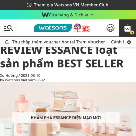
Giao hàng nhanh 24h - Áp dụng khu vực TP. Hồ Chí Minh
Miễn phí giao hàng cho đơn hàng từ 249,000Đ
Tham gia Watsons VN Member Club!
Cửa hàng & Dịch vụ
0
All
Chăm Sóc Cá Nhân
Ch
Thu thập thêm voucher hot tại Trạm Voucher
Thu thập thêm voucher hot tại Trạm Voucher
Cảnh báo An
REVIEW ESSANCE loạt
sản phẩm BEST SELLER
Xu Hướng
/
2021-03-10
by Watsons Vietnam
6632