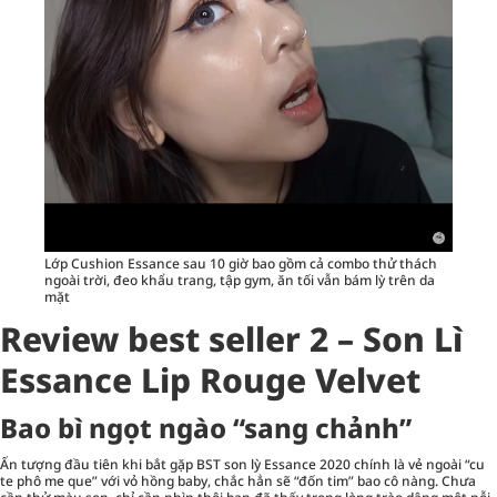
Lớp Cushion Essance sau 10 giờ bao gồm cả combo thử thách
ngoài trời, đeo khẩu trang, tập gym, ăn tối vẫn bám lỳ trên da
mặt
Review best seller 2 – Son Lì
Essance Lip Rouge Velvet
Bao bì ngọt ngào “sang chảnh”
Ấn tượng đầu tiên khi bắt gặp BST son lỳ Essance 2020 chính là vẻ ngoài “cu
te phô me que” với vỏ hồng baby, chắc hẳn sẽ “đốn tim” bao cô nàng. Chưa