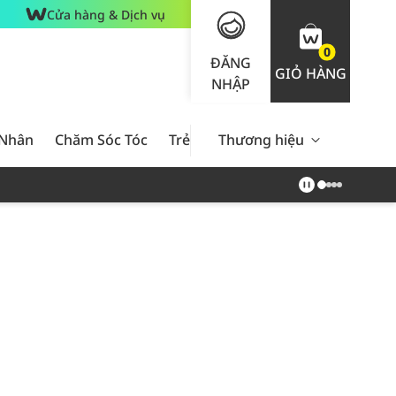
Cửa hàng & Dịch vụ
0
ĐĂNG
GIỎ HÀNG
NHẬP
 Nhân
Chăm Sóc Tóc
Trẻ Em
Thương hiệu
Nam Giới
Chăm Sóc 