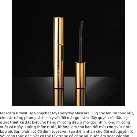
Mascara Browit By Nongchat My Everyday Mascara 5.5g cho làn mi cong vút,
cho các nàng phong cách sexy với đôi mắt gợi cảm, đầy quyến rũ, đầu cọ
được thiết kế đặc biệt cho hàng mi cong đều ở mọi góc nhìn, lông mi cong
xuất cả ngày, không thấm nước, không lem cho bạn đôi mắt cong vút như
búp bê. Sản phẩm có độ dính tuyệt vời, tạo điểm nhấn cho đôi mắt quyến rũ.
Với công thức đặc biệt có thể tẩy trang dễ dàng với nước ấm hoặc các sản