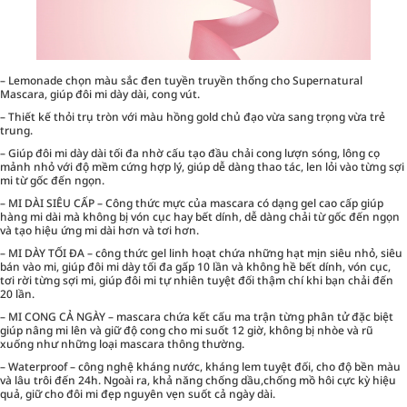
– Lemonade chọn màu sắc đen tuyền truyền thống cho Supernatural
Mascara, giúp đôi mi dày dài, cong vút.
– Thiết kế thỏi trụ tròn với màu hồng gold chủ đạo vừa sang trọng vừa trẻ
trung.
– Giúp đôi mi dày dài tối đa nhờ cấu tạo đầu chải cong lượn sóng, lông cọ
mảnh nhỏ với độ mềm cứng hợp lý, giúp dễ dàng thao tác, len lỏi vào từng sợi
mi từ gốc đến ngọn.
– MI DÀI SIÊU CẤP – Công thức mực của mascara có dạng gel cao cấp giúp
hàng mi dài mà không bị vón cục hay bết dính, dễ dàng chải từ gốc đến ngọn
và tạo hiệu ứng mi dài hơn và tơi hơn.
– MI DÀY TỐI ĐA – công thức gel linh hoạt chứa những hạt mịn siêu nhỏ, siêu
bán vào mi, giúp đôi mi dày tối đa gấp 10 lần và không hề bết dính, vón cục,
tơi rời từng sợi mi, giúp đôi mi tự nhiên tuyệt đối thậm chí khi bạn chải đến
20 lần.
– MI CONG CẢ NGÀY – mascara chứa kết cấu ma trận từng phân tử đặc biệt
giúp nâng mi lên và giữ độ cong cho mi suốt 12 giờ, không bị nhòe và rũ
xuống như những loại mascara thông thường.
– Waterproof – công nghệ kháng nước, kháng lem tuyệt đối, cho độ bền màu
và lâu trôi đến 24h. Ngoài ra, khả năng chống dầu,chống mồ hôi cực kỳ hiệu
quả, giữ cho đôi mi đẹp nguyên vẹn suốt cả ngày dài.