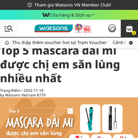
Giao hàng nhanh 24h - Áp dụng khu vực TP. Hồ Chí Minh
Miễn phí giao hàng cho đơn hàng từ 249,000Đ
Tham gia Watsons VN Member Club!
Cửa hàng & Dịch vụ
0
All
Chăm Sóc Cá Nhân
Ch
Thu thập thêm voucher hot tại Trạm Voucher
Thu thập thêm voucher hot tại Trạm Voucher
Cảnh báo An
Top 5 mascara dài mi
được chị em săn lùng
nhiều nhất
Trang Điểm
/
2022-11-18
by Watsons Vietnam
8779