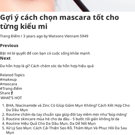
Gợi ý cách chọn mascara tốt cho
từng kiểu mi
Trang Điểm
/
3 years ago
by Watsons Vietnam
5949
Previous
Bật mí bí quyết để con bạn có cuộc sống khỏe mạnh
Next
Da hỗn hợp là gì? Cách chăm sóc da hỗn hợp hiệu quả
Related Topics
#makeup
#mascara
#Trang điểm
Share
WHAT’S HOT
BHA, Niacinamide và Zinc Có Giúp Giảm Mụn Không? Cách Kết Hợp Cho
Da Dầu Mụn
Routine chăm da tay chuẩn spa giúp đôi tay mềm mịn như ‘búp măng’
Routine skincare mùa hè cho da dầu - 5 bước tối giản không bí da
Routine Hiệu Quả Cho Da Dầu Mụn, Da Dễ Nổi Mụn
Xử Lý Sẹo Mụn: Cách Cải Thiện Sẹo Rỗ, Thâm Mụn Và Phục Hồi Da Sau
Mụn