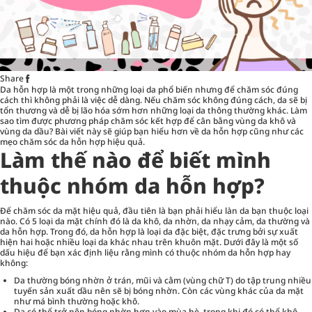
Share
Da hỗn hợp là một trong những loại da phổ biến nhưng để chăm sóc đúng
cách thì không phải là việc dễ dàng. Nếu chăm sóc không đúng cách, da sẽ bị
tổn thương và dễ bị lão hóa sớm hơn những loại da thông thường khác. Làm
sao tìm được phương pháp chăm sóc kết hợp để cân bằng vùng da khô và
vùng da dầu? Bài viết này sẽ giúp bạn hiểu hơn về da hỗn hợp cũng như các
mẹo
chăm sóc da hỗn hợp
hiệu quả.
Làm thế nào để biết mình
thuộc nhóm da hỗn hợp?
Để chăm sóc da mặt hiệu quả, đầu tiên là bạn phải hiểu làn da bạn thuộc loại
nào. Có 5 loại da mặt chính đó là da khô, da nhờn, da nhạy cảm, da thường và
da hỗn hợp. Trong đó, da hỗn hợp là loại da đặc biệt, đặc trưng bởi sự xuất
hiện hai hoặc nhiều loại da khác nhau trên khuôn mặt. Dưới đây là một số
dấu hiệu để bạn xác định liệu rằng mình có thuộc nhóm da hỗn hợp hay
không:
Da thường bóng nhờn ở trán, mũi và cằm (vùng chữ T) do tập trung nhiều
tuyến sản xuất dầu nên sẽ bị bóng nhờn. Còn các vùng khác của da mặt
như má bình thường hoặc khô.
Da có thể trở nên bóng nhờn hơn vào mùa hè, trong khi đó có thể khô