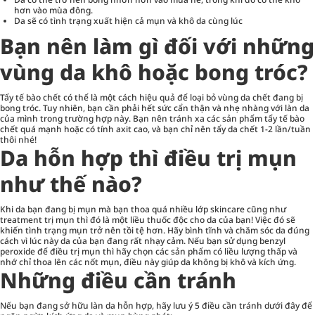
hơn vào mùa đông.
Da sẽ có tình trạng xuất hiện cả mụn và khô da cùng lúc
Bạn nên làm gì đối với những
vùng da khô hoặc bong tróc?
Tẩy tế bào chết có thể là một cách hiệu quả để loại bỏ vùng da chết đang bị
bong tróc. Tuy nhiên, bạn cần phải hết sức cẩn thận và nhẹ nhàng với làn da
của mình trong trường hợp này. Bạn nên tránh xa các sản phẩm tẩy tế bào
chết quá mạnh hoặc có tính axit cao, và bạn chỉ nên tẩy da chết 1-2 lần/tuần
thôi nhé!
Da hỗn hợp thì điều trị mụn
như thế nào?
Khi da bạn đang bị mụn mà bạn thoa quá nhiều lớp skincare cũng như
treatment trị mụn thì đó là một liều thuốc độc cho da của bạn! Việc đó sẽ
khiến tình trạng mụn trở nên tồi tệ hơn. Hãy bình tĩnh và chăm sóc da đúng
cách vì lúc này da của bạn đang rất nhạy cảm. Nếu bạn sử dụng benzyl
peroxide để điều trị mụn thì hãy chọn các sản phẩm có liều lượng thấp và
nhớ chỉ thoa lên các nốt mụn, điều này giúp da không bị khô và kích ứng.
Những điều cần tránh
Nếu bạn đang sở hữu làn da hỗn hợp, hãy lưu ý 5 điều cần tránh dưới đây để