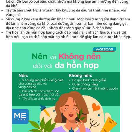
lotion để loại bỏ bụi bẩn, chất nhờn mà không làm ảnh hưởng đến vùng
da khô
Tẩy tế bào chết 1-2 lần/tuần. Tẩy kỹ vùng da dầu và thật nhẹ nhàng với
vùng má
Sử dụng 2 loại kem dưỡng ẩm khác nhau. Một loại dưỡng ẩm dạng cream
để làm mềm vùng da khô. Loại dưỡng ẩm còn lại bạn nên dùng dạng gel,
dịu nhẹ cho vùng da dầu nhờn để tránh gây bí tắc lỗ chân lông
Trẻ hóa làn da hỗn hợp bằng cách đắp mặt nạ ít nhất 1 lần/tuần, sẽ tốt
hơn nếu bạn có thể đắp mặt nạ nhiều hơn để giúp làn da được khỏe đẹp.