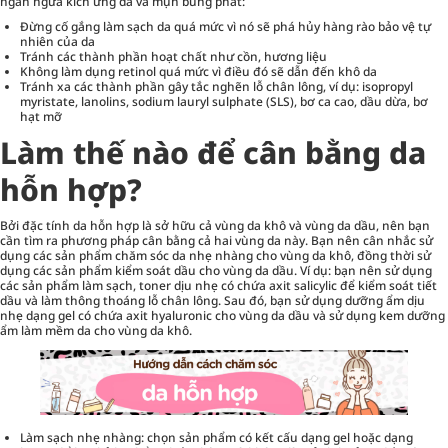
ngăn ngừa kích ứng da và mụn bùng phát:
Đừng cố gắng làm sạch da quá mức vì nó sẽ phá hủy hàng rào bảo vệ tự
nhiên của da
Tránh các thành phần hoạt chất như cồn, hương liệu
Không làm dụng retinol quá mức vì điều đó sẽ dẫn đến khô da
Tránh xa các thành phần gây tắc nghẽn lỗ chân lông, ví dụ: isopropyl
myristate, lanolins, sodium lauryl sulphate (SLS), bơ ca cao, dầu dừa, bơ
hạt mỡ
Làm thế nào để cân bằng da
hỗn hợp?
Bởi đặc tính da hỗn hợp là sở hữu cả vùng da khô và vùng da dầu, nên bạn
cần tìm ra phương pháp cân bằng cả hai vùng da này. Bạn nên cân nhắc sử
dụng các sản phẩm chăm sóc da nhẹ nhàng cho vùng da khô, đồng thời sử
dụng các sản phẩm kiểm soát dầu cho vùng da dầu. Ví dụ: bạn nên sử dụng
các sản phẩm làm sạch, toner dịu nhẹ có chứa axit salicylic để kiểm soát tiết
dầu và làm thông thoáng lỗ chân lông. Sau đó, bạn sử dụng dưỡng ẩm dịu
nhẹ dạng gel có chứa axit hyaluronic cho vùng da dầu và sử dụng kem dưỡng
ẩm làm mềm da cho vùng da khô.
Làm sạch nhẹ nhàng: chọn sản phẩm có kết cấu dạng gel hoặc dạng