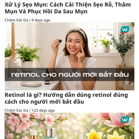
Xử Lý Sẹo Mụn: Cách Cải Thiện Sẹo Rỗ, Thâm
Mụn Và Phục Hồi Da Sau Mụn
Chăm Sóc Da
/
9 days ago
Retinol là gì? Hướng dẫn dùng retinol đúng
cách cho người mới bắt đầu
Chăm Sóc Da
/
123 days ago