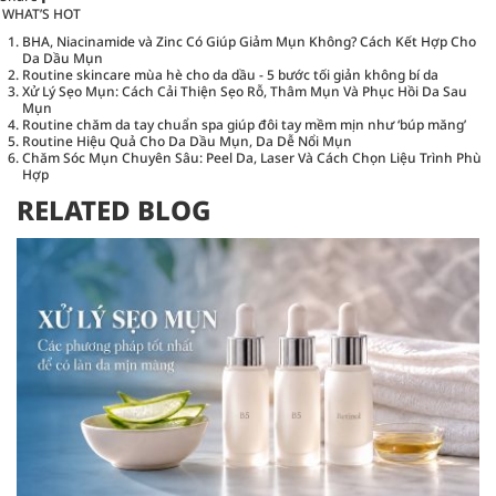
WHAT’S HOT
BHA, Niacinamide và Zinc Có Giúp Giảm Mụn Không? Cách Kết Hợp Cho
Da Dầu Mụn
Routine skincare mùa hè cho da dầu - 5 bước tối giản không bí da
Xử Lý Sẹo Mụn: Cách Cải Thiện Sẹo Rỗ, Thâm Mụn Và Phục Hồi Da Sau
Mụn
Routine chăm da tay chuẩn spa giúp đôi tay mềm mịn như ‘búp măng’
Routine Hiệu Quả Cho Da Dầu Mụn, Da Dễ Nổi Mụn
Chăm Sóc Mụn Chuyên Sâu: Peel Da, Laser Và Cách Chọn Liệu Trình Phù
Hợp
RELATED BLOG