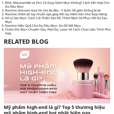
BHA, Niacinamide và Zinc Có Giúp Giảm Mụn Không? Cách Kết Hợp Cho
Da Dầu Mụn
Routine skincare mùa hè cho da dầu - 5 bước tối giản không bí da
Routine chăm da tay chuẩn spa giúp đôi tay mềm mịn như ‘búp măng’
Xử Lý Sẹo Mụn: Cách Cải Thiện Sẹo Rỗ, Thâm Mụn Và Phục Hồi Da Sau
Mụn
Routine Hiệu Quả Cho Da Dầu Mụn, Da Dễ Nổi Mụn
Chăm Sóc Mụn Chuyên Sâu: Peel Da, Laser Và Cách Chọn Liệu Trình Phù
Hợp
RELATED BLOG
Mỹ phẩm high-end là gì? Top 5 thương hiệu
mỹ phẩm high-end hot nhất hiện nay