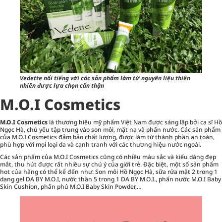
Vedette nổi tiếng với các sản phẩm làm từ nguyên liệu thiên
nhiên được lựa chọn cẩn thận
M.O.I Cosmetics
M.O.I Cosmetics
là thương hiệu mỹ phẩm Việt Nam được sáng lập bởi ca sĩ Hồ
Ngọc Hà, chủ yếu tập trung vào son môi, mặt nạ và phấn nước. Các sản phẩm
của M.O.I Cosmetics đảm bảo chất lượng, được làm từ thành phần an toàn,
phù hợp với mọi loại da và cạnh tranh với các thương hiệu nước ngoài.
Các sản phẩm của M.O.I Cosmetics cũng có nhiều màu sắc và kiểu dáng đẹp
mắt, thu hút được rất nhiều sự chú ý của giới trẻ. Đặc biệt, một số sản phẩm
hot của hãng có thể kể đến như: Son môi Hồ Ngọc Hà, sữa rửa mặt 2 trong 1
dạng gel DA BY M.O.I, nước thần 5 trong 1 DA BY M.O.I., phấn nước M.O.I Baby
Skin Cushion, phấn phủ M.O.I Baby Skin Powder,…