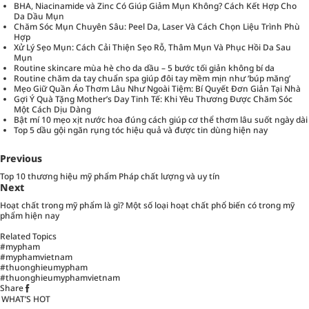
BHA, Niacinamide và Zinc Có Giúp Giảm Mụn Không? Cách Kết Hợp Cho
Da Dầu Mụn
Chăm Sóc Mụn Chuyên Sâu: Peel Da, Laser Và Cách Chọn Liệu Trình Phù
Hợp
Xử Lý Sẹo Mụn: Cách Cải Thiện Sẹo Rỗ, Thâm Mụn Và Phục Hồi Da Sau
Mụn
Routine skincare mùa hè cho da dầu – 5 bước tối giản không bí da
Routine chăm da tay chuẩn spa giúp đôi tay mềm mịn như ‘búp măng’
Mẹo Giữ Quần Áo Thơm Lâu Như Ngoài Tiệm: Bí Quyết Đơn Giản Tại Nhà
Gợi Ý Quà Tặng Mother’s Day Tinh Tế: Khi Yêu Thương Được Chăm Sóc
Một Cách Dịu Dàng
Bật mí 10 mẹo xịt nước hoa đúng cách giúp cơ thể thơm lâu suốt ngày dài
Top 5 dầu gội ngăn rụng tóc hiệu quả và được tin dùng hiện nay
Previous
Top 10 thương hiệu mỹ phẩm Pháp chất lượng và uy tín
Next
Hoạt chất trong mỹ phẩm là gì? Một số loại hoạt chất phổ biến có trong mỹ
phẩm hiện nay
Related Topics
#mypham
#myphamvietnam
#thuonghieumypham
#thuonghieumyphamvietnam
Share
WHAT’S HOT