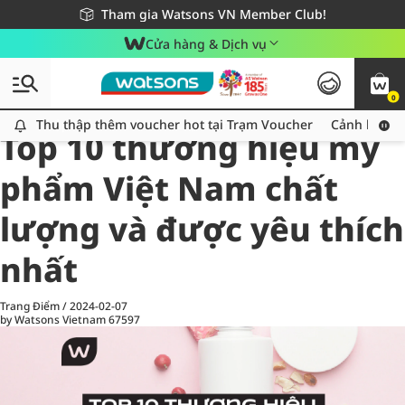
Giao hàng nhanh 24h - Áp dụng khu vực TP. Hồ Chí Minh
Miễn phí giao hàng cho đơn hàng từ 249,000Đ
Tham gia Watsons VN Member Club!
Cửa hàng & Dịch vụ
0
All
Chăm Sóc Cá Nhân
Ch
Thu thập thêm voucher hot tại Trạm Voucher
Thu thập thêm voucher hot tại Trạm Voucher
Cảnh báo An
Top 10 thương hiệu mỹ
phẩm Việt Nam chất
lượng và được yêu thích
nhất
Trang Điểm
/
2024-02-07
by Watsons Vietnam
67597