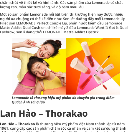
chăm chút về thiết kế và hình ảnh. Các sản phẩm của Lemonade có chất
lượng cao, màu sắc tươi sáng, và độ bám màu lâu.
Một số sản phẩm Lemonade nổi bật trên thị trường hiện nay được nhiều
người ưa chuộng có thể kể đến như: Son lót dưỡng đầy môi Lemonade Lip
Filler, son LEMONADE Perfect Couple Lip, phấn nước kiềm dầu Lemonade
Matte Addict Dual Cushion, chì kẻ mày 2 đầu Lemonade Want It Got It Dual
Eyebrow, son lì dạng thỏi LEMONADE Matte Addict Lipstick,…
Lemonade là thương hiệu mỹ phẩm do chuyên gia trang điểm
Quách Ánh sáng lập
Lan Hảo – Thorakao
Lan Hảo – Thorakao
là thương hiệu mỹ phẩm Việt Nam thành lập từ năm
1961, cung cấp các sản phẩm
chăm sóc cá nhân
và cam kết sử dụng thành