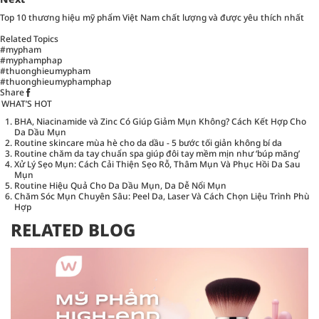
Top 10 thương hiệu mỹ phẩm Việt Nam chất lượng và được yêu thích nhất
Related Topics
#mypham
#myphamphap
#thuonghieumypham
#thuonghieumyphamphap
Share
WHAT’S HOT
BHA, Niacinamide và Zinc Có Giúp Giảm Mụn Không? Cách Kết Hợp Cho
Da Dầu Mụn
Routine skincare mùa hè cho da dầu - 5 bước tối giản không bí da
Routine chăm da tay chuẩn spa giúp đôi tay mềm mịn như ‘búp măng’
Xử Lý Sẹo Mụn: Cách Cải Thiện Sẹo Rỗ, Thâm Mụn Và Phục Hồi Da Sau
Mụn
Routine Hiệu Quả Cho Da Dầu Mụn, Da Dễ Nổi Mụn
Chăm Sóc Mụn Chuyên Sâu: Peel Da, Laser Và Cách Chọn Liệu Trình Phù
Hợp
RELATED BLOG