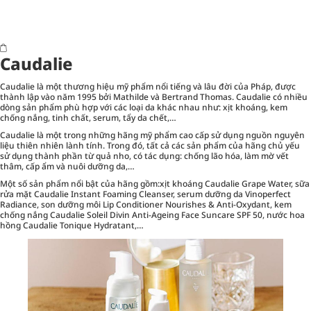
Caudalie
Caudalie là một thương hiệu mỹ phẩm nổi tiếng và lâu đời của Pháp, được
thành lập vào năm 1995 bởi Mathilde và Bertrand Thomas. Caudalie có nhiều
dòng sản phẩm phù hợp với các loại da khác nhau như: xịt khoáng, kem
chống nắng, tinh chất, serum, tẩy da chết,…
Caudalie là một trong những hãng mỹ phẩm cao cấp sử dụng nguồn nguyên
liệu thiên nhiên lành tính. Trong đó, tất cả các sản phẩm của hãng chủ yếu
sử dụng thành phần từ quả nho, có tác dụng: chống lão hóa, làm mờ vết
thâm, cấp ẩm và nuôi dưỡng da,…
Một số sản phẩm nổi bật của hãng gồm:xịt khoáng Caudalie Grape Water, sữa
rửa mặt Caudalie Instant Foaming Cleanser, serum dưỡng da Vinoperfect
Radiance, son dưỡng môi Lip Conditioner Nourishes & Anti-Oxydant, kem
chống nắng Caudalie Soleil Divin Anti-Ageing Face Suncare SPF 50, nước hoa
hồng Caudalie Tonique Hydratant,…