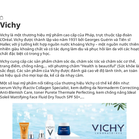
Vichy
Vichy là một thương hiệu mỹ phẩm cao cấp của Pháp, trực thuộc tập đoàn
L’Oréal. Vichy được thành lập vào năm 1931 bởi Georges Guérin và Tiến sĩ
Haller, với ý tưởng kết hợp nguồn nước khoáng Vichy – một nguồn nước thiên
nhiên giàu khoáng chất và có tác dụng làm dịu và phục hồi làn da với các hoạt
chất đặc biệt có trong y học.
Vichy cung cấp các sản phẩm chăm sóc da, chăm sóc tóc và chăm sóc cơ thể,
trang điểm
, chống nắng,… với phương châm “Health is beautiful” (Sức khỏe là
sắc đẹp). Các sản phẩm của Vichy được đánh giá cao về độ lành tính, an toàn
và hiệu quả cho mọi loại da, kể cả da nhạy cảm.
Một số loại mỹ phẩm nổi tiếng của thương hiệu Vichy có thể kể đến như:
serum Vichy iftactiv Collagen Specialist, kem dưỡng da Normaderm Correcting
Anti-Blemish Care, toner Purete Thermale Perfecting, kem chống nắng Ideal
Soleil Mattifying Face Fluid Dry Touch SPF 50+,…