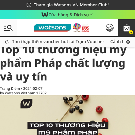
Giao hàng nhanh 24h - Áp dụng khu vực TP. Hồ Chí Minh
Miễn phí giao hàng cho đơn hàng từ 249,000Đ
Tham gia Watsons VN Member Club!
Cửa hàng & Dịch vụ
0
All
Chăm Sóc Cá Nhân
Ch
Thu thập thêm voucher hot tại Trạm Voucher
Thu thập thêm voucher hot tại Trạm Voucher
Cảnh báo An
Top 10 thương hiệu mỹ
phẩm Pháp chất lượng
và uy tín
Trang Điểm
/
2024-02-07
by Watsons Vietnam
12702