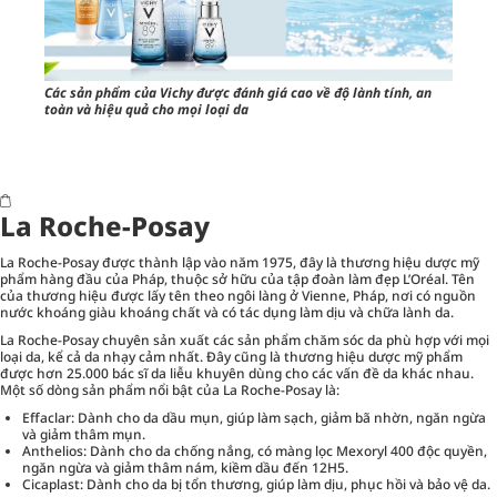
Các sản phẩm của Vichy được đánh giá cao về độ lành tính, an
toàn và hiệu quả cho mọi loại da
La Roche-Posay
La Roche-Posay được thành lập vào năm 1975, đây là thương hiệu dược mỹ
phẩm hàng đầu của Pháp, thuộc sở hữu của tập đoàn làm đẹp L’Oréal. Tên
của thương hiệu được lấy tên theo ngôi làng ở Vienne, Pháp, nơi có nguồn
nước khoáng giàu khoáng chất và có tác dụng làm dịu và chữa lành da.
La Roche-Posay chuyên sản xuất các sản phẩm
chăm sóc da
phù hợp với mọi
loại da, kể cả da nhạy cảm nhất. Đây cũng là thương hiệu dược mỹ phẩm
được hơn 25.000 bác sĩ da liễu khuyên dùng cho các vấn đề da khác nhau.
Một số dòng sản phẩm nổi bật của La Roche-Posay là:
Effaclar: Dành cho da dầu mụn, giúp làm sạch, giảm bã nhờn, ngăn ngừa
và giảm thâm mụn.
Anthelios: Dành cho da chống nắng, có màng lọc Mexoryl 400 độc quyền,
ngăn ngừa và giảm thâm nám, kiềm dầu đến 12H5.
Cicaplast: Dành cho da bị tổn thương, giúp làm dịu, phục hồi và bảo vệ da.