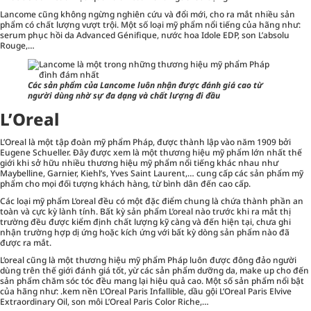
Lancome cũng không ngừng nghiên cứu và đổi mới, cho ra mắt nhiều sản
phẩm có chất lượng vượt trội. Một số loại mỹ phẩm nổi tiếng của hãng như:
serum phục hồi da Advanced Génifique, nước hoa Idole EDP, son L’absolu
Rouge,…
Các sản phẩm của Lancome luôn nhận được đánh giá cao từ
người dùng nhờ sự đa dạng và chất lượng đi đầu
L’Oreal
L’Oreal là một tập đoàn mỹ phẩm Pháp, được thành lập vào năm 1909 bởi
Eugene Schueller. Đây được xem là một thương hiệu mỹ phẩm lớn nhất thế
giới khi sở hữu nhiều thương hiệu mỹ phẩm nổi tiếng khác nhau như
Maybelline, Garnier, Kiehl’s, Yves Saint Laurent,… cung cấp các sản phẩm mỹ
phẩm cho mọi đối tượng khách hàng, từ bình dân đến cao cấp.
Các loại mỹ phẩm L’oreal đều có một đặc điểm chung là chứa thành phần an
toàn và cực kỳ lành tính. Bất kỳ sản phẩm L’oreal nào trước khi ra mắt thị
trường đều được kiểm định chất lượng kỹ càng và đến hiện tại, chưa ghi
nhận trường hợp dị ứng hoặc kích ứng với bất kỳ dòng sản phẩm nào đã
được ra mắt.
L’oreal cũng là một thương hiệu mỹ phẩm Pháp luôn được đông đảo người
dùng trên thế giới đánh giá tốt, yừ các sản phẩm dưỡng da, make up cho đến
sản phẩm
chăm sóc tóc
đều mang lại hiệu quả cao. Một số sản phẩm nổi bật
của hãng như: .kem nền L’Oreal Paris Infallible, dầu gội L’Oreal Paris Elvive
Extraordinary Oil, son môi L’Oreal Paris Color Riche,…