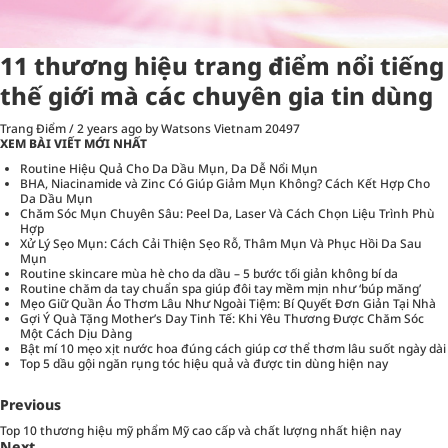
11 thương hiệu trang điểm nổi tiếng
thế giới mà các chuyên gia tin dùng
Trang Điểm
/
2 years ago
by Watsons Vietnam
20497
XEM BÀI VIẾT MỚI NHẤT
Routine Hiệu Quả Cho Da Dầu Mụn, Da Dễ Nổi Mụn
BHA, Niacinamide và Zinc Có Giúp Giảm Mụn Không? Cách Kết Hợp Cho
Da Dầu Mụn
Chăm Sóc Mụn Chuyên Sâu: Peel Da, Laser Và Cách Chọn Liệu Trình Phù
Hợp
Xử Lý Sẹo Mụn: Cách Cải Thiện Sẹo Rỗ, Thâm Mụn Và Phục Hồi Da Sau
Mụn
Routine skincare mùa hè cho da dầu – 5 bước tối giản không bí da
Routine chăm da tay chuẩn spa giúp đôi tay mềm mịn như ‘búp măng’
Mẹo Giữ Quần Áo Thơm Lâu Như Ngoài Tiệm: Bí Quyết Đơn Giản Tại Nhà
Gợi Ý Quà Tặng Mother’s Day Tinh Tế: Khi Yêu Thương Được Chăm Sóc
Một Cách Dịu Dàng
Bật mí 10 mẹo xịt nước hoa đúng cách giúp cơ thể thơm lâu suốt ngày dài
Top 5 dầu gội ngăn rụng tóc hiệu quả và được tin dùng hiện nay
Previous
Top 10 thương hiệu mỹ phẩm Mỹ cao cấp và chất lượng nhất hiện nay
Next