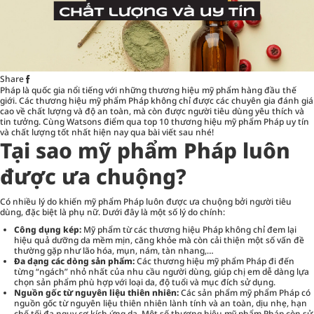
Share
Pháp là quốc gia nổi tiếng với những thương hiệu mỹ phẩm hàng đầu thế
giới. Các thương hiệu mỹ phẩm Pháp không chỉ được các chuyên gia đánh giá
cao về chất lượng và độ an toàn, mà còn được người tiêu dùng yêu thích và
tin tưởng. Cùng
Watsons
điểm qua top 10 thương hiệu mỹ phẩm Pháp uy tín
và chất lượng tốt nhất hiện nay qua bài viết sau nhé!
Tại sao mỹ phẩm Pháp luôn
được ưa chuộng?
Có nhiều lý do khiến mỹ phẩm Pháp luôn được ưa chuộng bởi người tiêu
dùng, đặc biệt là phụ nữ. Dưới đây là một số lý do chính:
Công dụng kép:
Mỹ phẩm từ các thương hiệu Pháp không chỉ đem lại
hiệu quả dưỡng da mềm mịn, căng khỏe mà còn cải thiện một số vấn đề
thường gặp như lão hóa, mụn, nám, tàn nhang,…
Đa dạng các dòng sản phẩm:
Các thương hiệu mỹ phẩm Pháp đi đến
từng “ngách” nhỏ nhất của nhu cầu người dùng, giúp chị em dễ dàng lựa
chọn sản phẩm phù hợp với loại da, độ tuổi và mục đích sử dụng.
Nguồn gốc từ nguyên liệu thiên nhiên:
Các sản phẩm mỹ phẩm Pháp có
nguồn gốc từ nguyên liệu thiên nhiên lành tính và an toàn, dịu nhẹ, hạn
chế tối đa nguy cơ kích ứng da. Một số thương hiệu mỹ phẩm Pháp còn sử