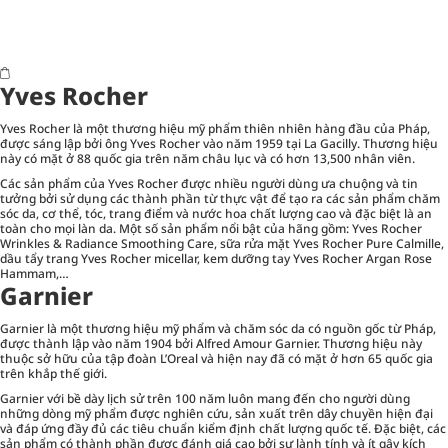
Yves Rocher
Yves Rocher là một thương hiệu mỹ phẩm thiên nhiên hàng đầu của Pháp,
được sáng lập bởi ông Yves Rocher vào năm 1959 tại La Gacilly. Thương hiệu
này có mặt ở 88 quốc gia trên năm châu lục và có hơn 13,500 nhân viên.
Các sản phẩm của Yves Rocher được nhiều người dùng ưa chuộng và tin
tưởng bởi sử dụng các thành phần từ thực vật để tạo ra các sản phẩm chăm
sóc da, cơ thể, tóc, trang điểm và nước hoa chất lượng cao và đặc biệt là an
toàn cho mọi làn da. Một số sản phẩm nổi bật của hãng gồm: Yves Rocher
Wrinkles & Radiance Smoothing Care, sữa rửa mặt Yves Rocher Pure Calmille,
dầu tẩy trang Yves Rocher micellar, kem dưỡng tay Yves Rocher Argan Rose
Hammam,…
Garnier
Garnier là một thương hiệu mỹ phẩm và chăm sóc da có nguồn gốc từ Pháp,
được thành lập vào năm 1904 bởi Alfred Amour Garnier. Thương hiệu này
thuộc sở hữu của tập đoàn L’Oreal và hiện nay đã có mặt ở hơn 65 quốc gia
trên khắp thế giới.
Garnier với bề dày lịch sử trên 100 năm luôn mang đến cho người dùng
những dòng mỹ phẩm được nghiên cứu, sản xuất trên dây chuyền hiện đại
và đáp ứng đầy đủ các tiêu chuẩn kiểm định chất lượng quốc tế. Đặc biệt, các
sản phẩm có thành phần được đánh giá cao bởi sự lành tính và ít gây kích