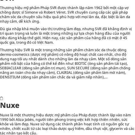
Thương hiệu mỹ phẩm Pháp SVR được thành lập năm 1962 bởi một cặp vợ
chồng dược sĩ Simone và Robert Véret. SVR chuyên cung cấp các giải pháp
chăm sóc da chuyên sâu hiệu quả phù hợp với mọi làn da, đặc biệt là làn da
nhạy cảm, dễ kích ứng.
Dù gia nhập khá muộn vào thị trường làm đẹp, nhưng SVR đã khẳng định vị
trí quan trọng và luôn là một trong những sự lựa chọn hàng đầu của người
tiêu dùng khắp thế giới. Hiện nay, các sản phẩm của hãng đã có mặt ở 45
quốc gia, trong đó có Việt Nam.
Thương hiệu SVR là một trong những sản phẩm chăm sóc da thuộc dòng
dermo-cosmetics (dược mỹ phẩm) có nồng độ hoạt chất cao nhất, cho độ
dung nạp tối ưu nhất dành cho những làn da nhạy cảm. Một số dòng sản
phẩm nổi bật của hãng có thể kể đến như: BIOTIC (òng sản phẩm tái tạo),
SEBIACLEAR (dòng sản phẩm trị mụn), SUN SECURE (dòng sản phẩm chống
nắng an toàn cho da nhạy cảm), CLAIRIAL (dòng sản phẩm làm mờ nám),
DENSITIUM (dòng sản phẩm săn chắc da và giảm nếp nhăn),…
Nuxe
Nuxe là một thương hiệu dược mỹ phẩm của Pháp được thành lập vào năm
1990 bởi Aliza Jabès, người tiên phong trong việc kết hợp thiên nhiên, sức
khỏe và làm đẹp. Nuxe sử dụng các thành phần hoạt tính có nguồn gốc tự
nhiên, chiết xuất từ các loại thảo dược quý hiếm, dầu thực vật, glycerin và các
tác nhân tạo kết cấu.