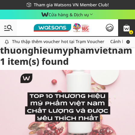
Giao hàng nhanh 24h - Áp dụng khu vực TP. Hồ Chí Minh
Miễn phí giao hàng cho đơn hàng từ 249,000Đ
Tham gia Watsons VN Member Club!
Cửa hàng & Dịch vụ
0
Tag:
Thu thập thêm voucher hot tại Trạm Voucher
Thu thập thêm voucher hot tại Trạm Voucher
Cảnh báo An
thuonghieumyphamvietnam
1 item(s) found