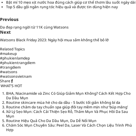
Bật mí 10 mẹo xịt nước hoa đúng cách giúp cơ thể thơm lâu suốt ngày dài
Top 5 dầu gội ngăn rụng tóc hiệu quả và được tin dùng hiện nay
Previous
Da đẹp rạng ngời từ 11K cùng Watsons
Next
Watsons Black Friday 2023: Ngày hội mua sắm không thể bỏ lỡ
Related Topics
#makeup
#phukienlamdep
#phukientrangdiem
#trangdiem
#watsons
#watsonsvietnam
Share
WHAT’S HOT
BHA, Niacinamide và Zinc Có Giúp Giảm Mụn Không? Cách Kết Hợp Cho
Da Dầu Mụn
Routine skincare mùa hè cho da dầu - 5 bước tối giản không bí da
Routine chăm da tay chuẩn spa giúp đôi tay mềm mịn như ‘búp măng’
Xử Lý Sẹo Mụn: Cách Cải Thiện Sẹo Rỗ, Thâm Mụn Và Phục Hồi Da Sau
Mụn
Routine Hiệu Quả Cho Da Dầu Mụn, Da Dễ Nổi Mụn
Chăm Sóc Mụn Chuyên Sâu: Peel Da, Laser Và Cách Chọn Liệu Trình Phù
Hợp