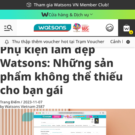
Giao hàng nhanh 24h - Áp dụng khu vực TP. Hồ Chí Minh
Miễn phí giao hàng cho đơn hàng từ 249,000Đ
Tham gia Watsons VN Member Club!
Cửa hàng & Dịch vụ
0
All
Chăm Sóc Cá Nhân
Ch
Thu thập thêm voucher hot tại Trạm Voucher
Thu thập thêm voucher hot tại Trạm Voucher
Cảnh báo An
Phụ kiện làm đẹp
Watsons: Những sản
phẩm không thể thiếu
cho bạn gái
Trang Điểm
/
2023-11-07
by Watsons Vietnam
2587