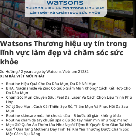
Watsons Thương hiệu uy tín trong
lĩnh vực làm đẹp và chăm sóc sức
khỏe
Xu Hướng
/
2 years ago
by Watsons Vietnam
21282
XEM BÀI VIẾT MỚI NHẤT
Routine Hiệu Quả Cho Da Dầu Mụn, Da Dễ Nổi Mụn
BHA, Niacinamide và Zinc Có Giúp Giảm Mụn Không? Cách Kết Hợp Cho
Da Dầu Mụn
Chăm Sóc Mụn Chuyên Sâu: Peel Da, Laser Và Cách Chọn Liệu Trình Phù
Hợp
Xử Lý Sẹo Mụn: Cách Cải Thiện Sẹo Rỗ, Thâm Mụn Và Phục Hồi Da Sau
Mụn
Routine skincare mùa hè cho da dầu – 5 bước tối giản không bí da
Routine chăm da tay chuẩn spa giúp đôi tay mềm mịn như ‘búp măng’
Mẹo Giữ Quần Áo Thơm Lâu Như Ngoài Tiệm: Bí Quyết Đơn Giản Tại Nhà
Gợi Ý Quà Tặng Mother’s Day Tinh Tế: Khi Yêu Thương Được Chăm Sóc
Một Cách Dịu Dàng