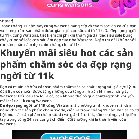
Share
Trong tháng 11 này, hãy cùng Watsons nâng cấp và chăm sóc làn da của bạn
với hàng trăm sản phẩm được giảm giá cực sốc chỉ từ 11K. Da đẹp rạng ngời
từ 11K cùng Watsons, tiết kiệm chi phí khi tham gia đại tiệc siêu sale bùng
cháy cùng với các cơn sốt làm đẹp của nhà Watsons. Ngàn ưu đãi khủng với
các sản phẩm làm đẹp chính hãng chỉ từ 11k.
Khuyến mãi siêu hot các sản
phẩm chăm sóc da đẹp rạng
ngời từ 11k
Bạn có muốn sở hữu các sản phẩm chăm sóc da chất lượng với giá cực kỳ ưu
đãi? Bạn có muốn được tặng những quà tặng xinh xắn khi mua hàng tại
Watsons? Nếu câu trả lời là có, bạn không thể bỏ qua chương trình khuyến
mãi chỉ từ 11k cùng Watsons.
Da đẹp rạng ngời từ 11K cùng Watsons
là chương trình khuyến mãi dành
riêng cho các sản phẩm chăm sóc da, diễn ra trong tháng 11 này. Bạn sẽ có cơ
hội mua các sản phẩm chăm sóc da với giá chỉ từ 11k, săn deal ngay ship liền
tay trong vòng 24h và cùng tích điểm đổi thưởng khi là thành viên của
Watsons.