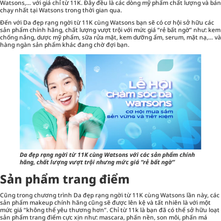
Watsons,… với giá chỉ từ 11K. Đây đều là các dòng mỹ phẩm chất lượng và bán
chạy nhất tại Watsons trong thời gian qua.
Đến với Da đẹp rạng ngời từ 11K cùng Watsons bạn sẽ có cơ hội sở hữu các
sản phẩm chính hãng, chất lượng vượt trội với mức giá “rẻ bất ngờ” như: kem
chống nắng, dược mỹ phẩm, sữa rửa mặt, kem dưỡng ẩm, serum, mặt nạ,… và
hàng ngàn sản phẩm khác đang chờ đợi bạn.
Da đẹp rạng ngời từ 11K cùng Watsons với các sản phẩm chính
hãng, chất lượng vượt trội nhưng mức giá “rẻ bất ngờ”
Sản phẩm trang điểm
Cũng trong chương trình Da đẹp rạng ngời từ 11K cùng Watsons lần này, các
sản phẩm makeup
chính hãng cũng sẽ được lên kệ và tất nhiên là với một
mức giá “không thể yêu thương hơn”. Chỉ từ 11k là bạn đã có thể sở hữu loạt
sản phẩm trang điểm cực xịn như: mascara, phấn nền, son môi, phấn má