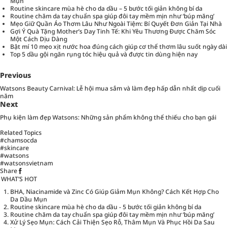
Mụn
Routine skincare mùa hè cho da dầu – 5 bước tối giản không bí da
Routine chăm da tay chuẩn spa giúp đôi tay mềm mịn như ‘búp măng’
Mẹo Giữ Quần Áo Thơm Lâu Như Ngoài Tiệm: Bí Quyết Đơn Giản Tại Nhà
Gợi Ý Quà Tặng Mother’s Day Tinh Tế: Khi Yêu Thương Được Chăm Sóc
Một Cách Dịu Dàng
Bật mí 10 mẹo xịt nước hoa đúng cách giúp cơ thể thơm lâu suốt ngày dài
Top 5 dầu gội ngăn rụng tóc hiệu quả và được tin dùng hiện nay
Previous
Watsons Beauty Carnival: Lễ hội mua sắm và làm đẹp hấp dẫn nhất dịp cuối
năm
Next
Phụ kiện làm đẹp Watsons: Những sản phẩm không thể thiếu cho bạn gái
Related Topics
#chamsocda
#skincare
#watsons
#watsonsvietnam
Share
WHAT’S HOT
BHA, Niacinamide và Zinc Có Giúp Giảm Mụn Không? Cách Kết Hợp Cho
Da Dầu Mụn
Routine skincare mùa hè cho da dầu - 5 bước tối giản không bí da
Routine chăm da tay chuẩn spa giúp đôi tay mềm mịn như ‘búp măng’
Xử Lý Sẹo Mụn: Cách Cải Thiện Sẹo Rỗ, Thâm Mụn Và Phục Hồi Da Sau