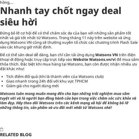
hồng,…
Nhanh tay chốt ngay deal
siêu hời
Đừng bỏ lỡ cơ hội để có thể
chăm sóc da của bạn với những sản phẩm tốt
nhất và giá tốt nhất từ Watsons.
Trong tháng 11 này trên website và ứng
dụng Watsons VN cũng sẽ thường xuyên tổ chức các chương trình
Flash Sale
vào các khung giờ nhất định.
Để có thể săn deal dễ dàng, bạn chỉ cần tải ứng dụng
Watsons VN
trên điện
thoại di động hoặc truy cập trực tiếp vào
Website Watsons.vn/vi
để mua sắm
thỏa thích. Đặc biệt khi mua hàng tại Watsons, bạn còn được nhận nhiều ưu
đãi khác như:
Tích điểm đổi quả (khi là thành viên của Watsons club)
Giao nhanh trong 24h đối với khu vực TPHCM
Giảm giá cho người dùng mới
Watsons luôn mong muốn mang đến cho bạn những trải nghiệm mua sắm
tuyệt vời và là người bạn đồng hành của bạn trong việc chăm sóc sức khỏe và
làm đẹp. Hãy theo dõi Watsons trên các kênh mạng xã hội để không bỏ lỡ
những thông tin, sản phẩm và ưu đãi mới nhất từ Watsons nhé!
RELATED BLOG