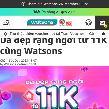
Giao hàng nhanh 24h - Áp dụng khu vực TP. Hồ Chí Minh
Miễn phí giao hàng cho đơn hàng từ 249,000Đ
Tham gia Watsons VN Member Club!
Cửa hàng & Dịch vụ
0
All
Chăm Sóc Cá Nhân
Ch
Thu thập thêm voucher hot tại Trạm Voucher
Thu thập thêm voucher hot tại Trạm Voucher
Cảnh báo An
Da đẹp rạng ngời từ 11K
cùng Watsons
Chăm Sóc Da
/
2023-11-07
by Watsons Vietnam
1858