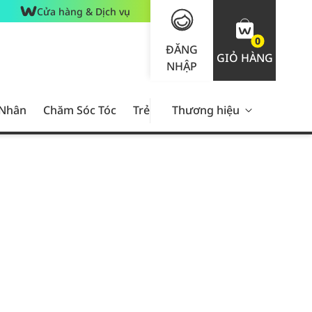
Cửa hàng & Dịch vụ
0
ĐĂNG
GIỎ HÀNG
NHẬP
 Nhân
Chăm Sóc Tóc
Trẻ Em
Thương hiệu
Nam Giới
Chăm Sóc 