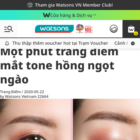
Giao hàng nhanh 24h - Áp dụng khu vực TP. Hồ Chí Minh
Miễn phí giao hàng cho đơn hàng từ 249,000Đ
Tham gia Watsons VN Member Club!
Cửa hàng & Dịch vụ
0
All
Chăm Sóc Cá Nhân
Ch
Thu thập thêm voucher hot tại Trạm Voucher
Thu thập thêm voucher hot tại Trạm Voucher
Cảnh báo An
Một phút trang điểm
mắt tone hồng ngọt
ngào
Trang Điểm
/
2020-05-22
by Watsons Vietnam
22664