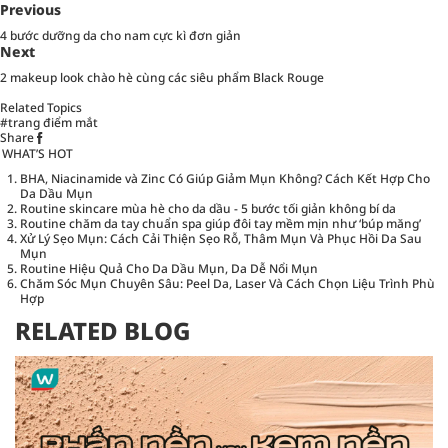
Previous
4 bước dưỡng da cho nam cực kì đơn giản
Next
2 makeup look chào hè cùng các siêu phẩm Black Rouge
Related Topics
#trang điểm mắt
Share
WHAT’S HOT
BHA, Niacinamide và Zinc Có Giúp Giảm Mụn Không? Cách Kết Hợp Cho
Da Dầu Mụn
Routine skincare mùa hè cho da dầu - 5 bước tối giản không bí da
Routine chăm da tay chuẩn spa giúp đôi tay mềm mịn như ‘búp măng’
Xử Lý Sẹo Mụn: Cách Cải Thiện Sẹo Rỗ, Thâm Mụn Và Phục Hồi Da Sau
Mụn
Routine Hiệu Quả Cho Da Dầu Mụn, Da Dễ Nổi Mụn
Chăm Sóc Mụn Chuyên Sâu: Peel Da, Laser Và Cách Chọn Liệu Trình Phù
Hợp
RELATED BLOG