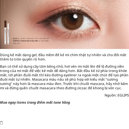
Dùng kẻ mắt dạng gel, đầu mềm để kẻ mi chìm thật tự nhiên và cho đôi mắt
thêm to tròn quyến rũ hơn.
Bạn có thể sử dụng cây tăm bông nhỏ, hơi vén mi mắt lên để lộ đường viền
trong của mí mắt để việc kẻ mắt dễ dàng hơn. Bắt đầu kẻ từ phía trong khóe
mắt, tới phần đuôi mắt thì kéo đường eyeliner ra ngoài một chút để tạo phần
đuôi mắt tự nhiên. Masacara màu nâu sẽ phù hợp với kiểu mắt “sương
sương” này hơn là mascara màu đen. Trước khi chuốt mascara, hãy nhớ bấm
mi và đừng quên chuốt masacara theo đường ziczac để khong bị vón cục.
Nguồn: EGLIPS
Mua ngay items trang điểm mắt tone hồng