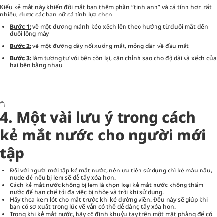
Kiểu kẻ mắt này khiến đôi mắt bạn thêm phần “tinh anh” và cá tính hơn rất
nhiều, được các bạn nữ cá tính lựa chọn.
Bước 1:
vẽ một đường mảnh kéo xếch lên theo hướng từ đuôi mắt đến
đuôi lông mày
Bước 2:
vẽ một đường dày nối xuống mắt, mỏng dần về đầu mắt
Bước 3:
làm tương tự với bên còn lại, căn chỉnh sao cho độ dài và xếch của
hai bên bằng nhau
4. Một vài lưu ý trong cách
kẻ mắt nước cho người mới
tập
Đối với người mới tập kẻ mắt nước, nên ưu tiên sử dụng chì kẻ màu nâu,
nude để nếu bị lem sẽ dễ tẩy xóa hơn.
Cách kẻ mắt nước không bị lem là chọn loại kẻ mắt nước không thấm
nước để hạn chế tối đa việc bị nhòe và trôi khi sử dụng.
Hãy thoa kem lót cho mắt trước khi kẻ đường viền. Đều này sẽ giúp khi
bạn có sơ xuất trong lúc vẽ vẫn có thể dễ dàng tẩy xóa hơn.
Trong khi kẻ mắt nước, hãy cố định khuỷu tay trên một mặt phẳng để có