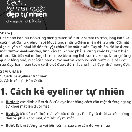
Share
Chắc hẳn bạn nữ nào cũng mong muốn sở hữu đôi mắt to tròn, long lanh và
cuốn hút đúng không nào? Một trong những điểm nhấn để tạo nên đôi mắt
đẹp quyến rũ phải kể đến “tuyệt chiêu” kẻ mắt nước. Tuy nhiên, để kẻ được
một đường eyeliner đẹp, tinh xảo thì không phải ai cũng khéo tay thực hiện
được, đặc biệt với những chị em newbie trong lĩnh vực makeup. Nhưng đừng
quá lo lắng nhé, vì chỉ cần nắm được một vài cách
kẻ mắt nước
qua bài viết
sau đây, bạn hoàn toàn có thể vẽ được đôi mắt chuẩn và đẹp như mong đợi.
XEM NHANH
1.
Cách kẻ eyeliner tự nhiên
2.
Cách kẻ mắt Hàn Quốc
1. Cách kẻ eyeliner tự nhiên
Bước 1:
xác định điểm đuôi của eyeliner bằng cách căn một đường ngang
từ khóe mắt lên đuôi mắt
Bước 2:
bắt đầu từ đuôi mắt vẽ một đường viền dày từ đuôi và kéo mỏng
dần về phía khóe mắt, ôm sát lấy mi mắt
Bước 3:
làm tương tự với bên còn lại sao cho cân đối với nhau