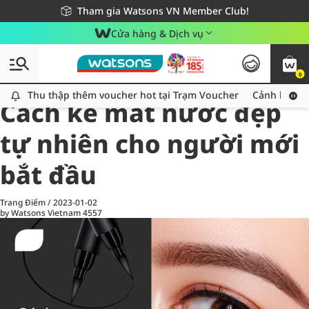
Giao hàng nhanh 24h - Áp dụng khu vực TP. Hồ Chí Minh
Miễn phí giao hàng cho đơn hàng từ 249,000Đ
Tham gia Watsons VN Member Club!
Cửa hàng & Dịch vụ
0
All
Chăm Sóc Cá Nhân
Ch
Thu thập thêm voucher hot tại Trạm Voucher
Thu thập thêm voucher hot tại Trạm Voucher
Cảnh báo An
Cách kẻ mắt nước đẹp
tự nhiên cho người mới
bắt đầu
Trang Điểm
/
2023-01-02
by Watsons Vietnam
4557