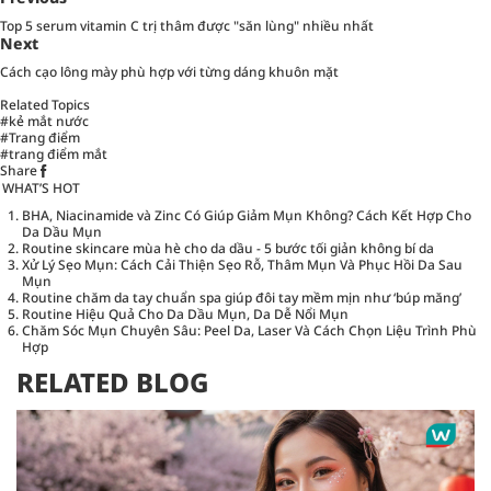
Top 5 serum vitamin C trị thâm được "săn lùng" nhiều nhất
Next
Cách cạo lông mày phù hợp với từng dáng khuôn mặt
Related Topics
#kẻ mắt nước
#Trang điểm
#trang điểm mắt
Share
WHAT’S HOT
BHA, Niacinamide và Zinc Có Giúp Giảm Mụn Không? Cách Kết Hợp Cho
Da Dầu Mụn
Routine skincare mùa hè cho da dầu - 5 bước tối giản không bí da
Xử Lý Sẹo Mụn: Cách Cải Thiện Sẹo Rỗ, Thâm Mụn Và Phục Hồi Da Sau
Mụn
Routine chăm da tay chuẩn spa giúp đôi tay mềm mịn như ‘búp măng’
Routine Hiệu Quả Cho Da Dầu Mụn, Da Dễ Nổi Mụn
Chăm Sóc Mụn Chuyên Sâu: Peel Da, Laser Và Cách Chọn Liệu Trình Phù
Hợp
RELATED BLOG