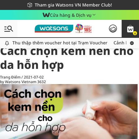
Giao hàng nhanh 24h - Áp dụng khu vực TP. Hồ Chí Minh
Miễn phí giao hàng cho đơn hàng từ 249,000Đ
Tham gia Watsons VN Member Club!
Cửa hàng & Dịch vụ
0
All
Chăm Sóc Cá Nhân
Ch
Thu thập thêm voucher hot tại Trạm Voucher
Thu thập thêm voucher hot tại Trạm Voucher
Cảnh báo An
Cách chọn kem nền cho
da hỗn hợp
Trang Điểm
/
2021-07-02
by Watsons Vietnam
3632