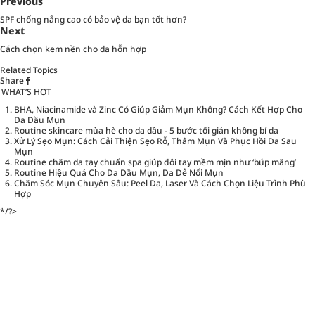
Previous
SPF chống nắng cao có bảo vệ da bạn tốt hơn?
Next
Cách chọn kem nền cho da hỗn hợp
Related Topics
Share
WHAT’S HOT
BHA, Niacinamide và Zinc Có Giúp Giảm Mụn Không? Cách Kết Hợp Cho
Da Dầu Mụn
Routine skincare mùa hè cho da dầu - 5 bước tối giản không bí da
Xử Lý Sẹo Mụn: Cách Cải Thiện Sẹo Rỗ, Thâm Mụn Và Phục Hồi Da Sau
Mụn
Routine chăm da tay chuẩn spa giúp đôi tay mềm mịn như ‘búp măng’
Routine Hiệu Quả Cho Da Dầu Mụn, Da Dễ Nổi Mụn
Chăm Sóc Mụn Chuyên Sâu: Peel Da, Laser Và Cách Chọn Liệu Trình Phù
Hợp
*/?>