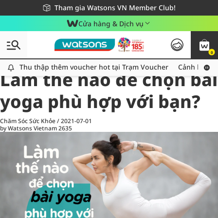
Giao hàng nhanh 24h - Áp dụng khu vực TP. Hồ Chí Minh
Miễn phí giao hàng cho đơn hàng từ 249,000Đ
Tham gia Watsons VN Member Club!
Cửa hàng & Dịch vụ
0
All
Chăm Sóc Cá Nhân
Ch
Thu thập thêm voucher hot tại Trạm Voucher
Thu thập thêm voucher hot tại Trạm Voucher
Cảnh báo An
Làm thế nào để chọn bài
yoga phù hợp với bạn?
Chăm Sóc Sức Khỏe
/
2021-07-01
by Watsons Vietnam
2635