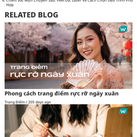
Chăm Sóc Mụn Chuyên Sâu: Peel Da, Laser Và Cách Chọn Liệu Trình Phù
Hợp
RELATED BLOG
Phong cách trang điểm rực rỡ ngày xuân
Trang Điểm
/
205 days ago