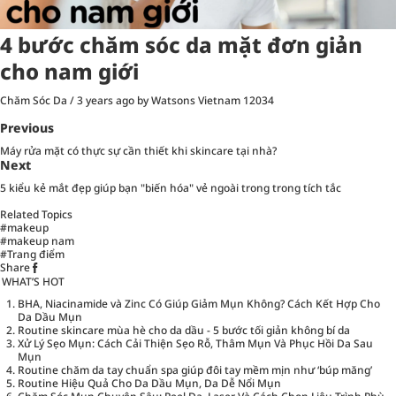
4 bước chăm sóc da mặt đơn giản
cho nam giới
Chăm Sóc Da
/
3 years ago
by Watsons Vietnam
12034
Previous
Máy rửa mặt có thực sự cần thiết khi skincare tại nhà?
Next
5 kiểu kẻ mắt đẹp giúp bạn "biến hóa" vẻ ngoài trong trong tích tắc
Related Topics
#makeup
#makeup nam
#Trang điểm
Share
WHAT’S HOT
BHA, Niacinamide và Zinc Có Giúp Giảm Mụn Không? Cách Kết Hợp Cho
Da Dầu Mụn
Routine skincare mùa hè cho da dầu - 5 bước tối giản không bí da
Xử Lý Sẹo Mụn: Cách Cải Thiện Sẹo Rỗ, Thâm Mụn Và Phục Hồi Da Sau
Mụn
Routine chăm da tay chuẩn spa giúp đôi tay mềm mịn như ‘búp măng’
Routine Hiệu Quả Cho Da Dầu Mụn, Da Dễ Nổi Mụn