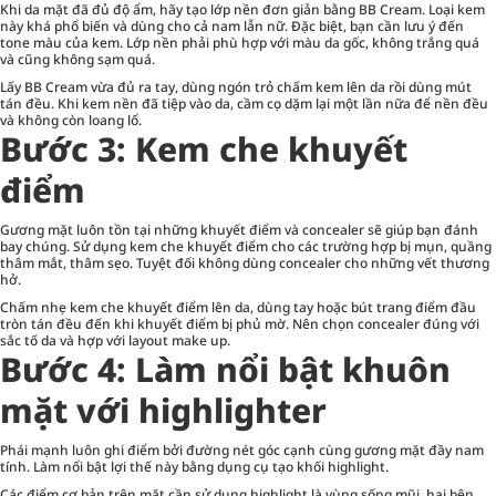
Khi da mặt đã đủ độ ẩm, hãy tạo lớp nền đơn giản bằng BB Cream. Loại kem
này khá phổ biến và dùng cho cả nam lẫn nữ. Đặc biệt, bạn cần lưu ý đến
tone màu của kem. Lớp nền phải phù hợp với màu da gốc, không trắng quá
và cũng không sạm quá.
Lấy BB Cream vừa đủ ra tay, dùng ngón trỏ chấm kem lên da rồi dùng mút
tán đều. Khi kem nền đã tiệp vào da, cầm cọ dặm lại một lần nữa để nền đều
và không còn loang lổ.
Bước 3: Kem che khuyết
điểm
Gương mặt luôn tồn tại những khuyết điểm và concealer sẽ giúp bạn đánh
bay chúng. Sử dụng kem che khuyết điểm cho các trường hợp bị mụn, quầng
thâm mắt, thâm sẹo. Tuyệt đối không dùng concealer cho những vết thương
hở.
Chấm nhẹ kem che khuyết điểm lên da, dùng tay hoặc bút trang điểm đầu
tròn tán đều đến khi khuyết điểm bị phủ mờ. Nên chọn concealer đúng với
sắc tố da và hợp với layout make up.
Bước 4: Làm nổi bật khuôn
mặt với highlighter
Phái mạnh luôn ghi điểm bởi đường nét góc cạnh cùng gương mặt đầy nam
tính. Làm nổi bật lợi thế này bằng dụng cụ tạo khối highlight.
Các điểm cơ bản trên mặt cần sử dụng highlight là vùng sống mũi, hai bên