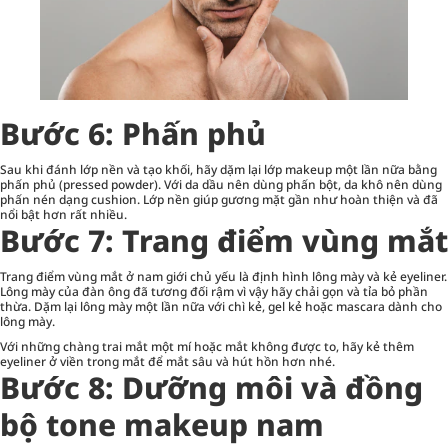
Bước 6: Phấn phủ
Sau khi đánh lớp nền và tạo khối, hãy dặm lại lớp makeup một lần nữa bằng
phấn phủ (pressed powder). Với da dầu nên dùng phấn bột, da khô nên dùng
phấn nén dạng cushion. Lớp nền giúp gương mặt gần như hoàn thiện và đã
nổi bật hơn rất nhiều.
Bước 7: Trang điểm vùng mắt
Trang điểm vùng mắt ở nam giới chủ yếu là định hình lông mày và kẻ eyeliner.
Lông mày của đàn ông đã tương đối rậm vì vậy hãy chải gọn và tỉa bỏ phần
thừa. Dặm lại lông mày một lần nữa với chì kẻ, gel kẻ hoặc mascara dành cho
lông mày.
Với những chàng trai mắt một mí hoặc mắt không được to, hãy kẻ thêm
eyeliner ở viền trong mắt để mắt sâu và hút hồn hơn nhé.
Bước 8: Dưỡng môi và đồng
bộ tone makeup nam