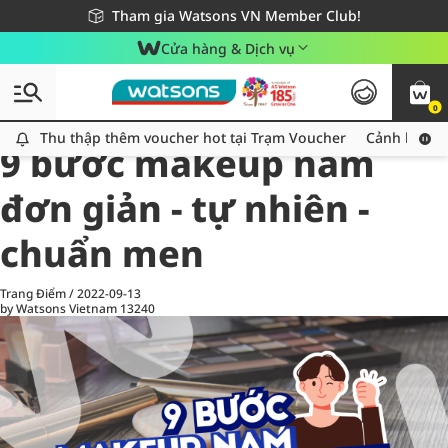
Giao hàng nhanh 24h - Áp dụng khu vực TP. Hồ Chí Minh
Miễn phí giao hàng cho đơn hàng từ 249,000Đ
Tham gia Watsons VN Member Club!
Cửa hàng & Dịch vụ
0
All
Chăm Sóc Cá Nhân
Ch
Thu thập thêm voucher hot tại Trạm Voucher
Thu thập thêm voucher hot tại Trạm Voucher
Cảnh báo An
9 bước makeup nam
đơn giản - tự nhiên -
chuẩn men
Trang Điểm
/
2022-09-13
by Watsons Vietnam
13240