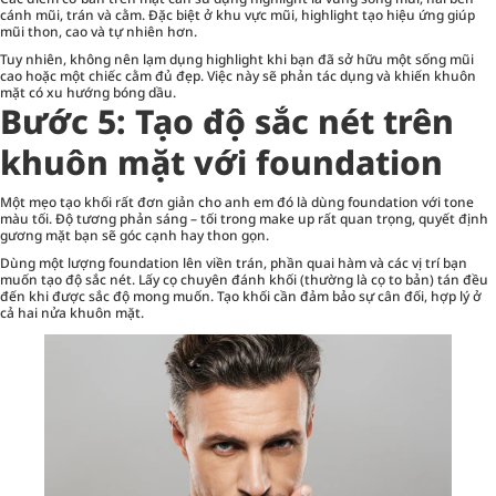
cánh mũi, trán và cằm. Đặc biệt ở khu vực mũi, highlight tạo hiệu ứng giúp
mũi thon, cao và tự nhiên hơn.
Tuy nhiên, không nên lạm dụng highlight khi bạn đã sở hữu một sống mũi
cao hoặc một chiếc cằm đủ đẹp. Việc này sẽ phản tác dụng và khiến khuôn
mặt có xu hướng bóng dầu.
Bước 5: Tạo độ sắc nét trên
khuôn mặt với foundation
Một mẹo tạo khối rất đơn giản cho anh em đó là dùng foundation với tone
màu tối. Độ tương phản sáng – tối trong make up rất quan trọng, quyết định
gương mặt bạn sẽ góc cạnh hay thon gọn.
Dùng một lượng foundation lên viền trán, phần quai hàm và các vị trí bạn
muốn tạo độ sắc nét. Lấy cọ chuyên đánh khối (thường là cọ to bản) tán đều
đến khi được sắc độ mong muốn. Tạo khối cần đảm bảo sự cân đối, hợp lý ở
cả hai nửa khuôn mặt.