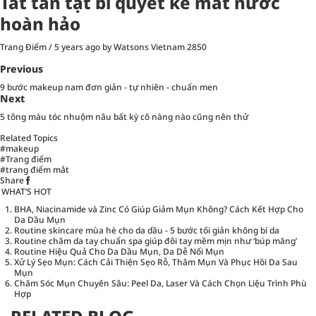
Tất tần tật bí quyết kẻ mắt nước
hoàn hảo
Trang Điểm
/
5 years ago
by Watsons Vietnam
2850
Previous
9 bước makeup nam đơn giản - tự nhiên - chuẩn men
Next
5 tông màu tóc nhuộm nâu bất kỳ cô nàng nào cũng nên thử
Related Topics
#makeup
#Trang điểm
#trang điểm mắt
Share
WHAT’S HOT
BHA, Niacinamide và Zinc Có Giúp Giảm Mụn Không? Cách Kết Hợp Cho
Da Dầu Mụn
Routine skincare mùa hè cho da dầu - 5 bước tối giản không bí da
Routine chăm da tay chuẩn spa giúp đôi tay mềm mịn như ‘búp măng’
Routine Hiệu Quả Cho Da Dầu Mụn, Da Dễ Nổi Mụn
Xử Lý Sẹo Mụn: Cách Cải Thiện Sẹo Rỗ, Thâm Mụn Và Phục Hồi Da Sau
Mụn
Chăm Sóc Mụn Chuyên Sâu: Peel Da, Laser Và Cách Chọn Liệu Trình Phù
Hợp