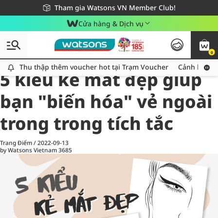
Giao hàng nhanh 24h - Áp dụng khu vực TP. Hồ Chí Minh
Miễn phí giao hàng cho đơn hàng từ 249,000Đ
Tham gia Watsons VN Member Club!
Cửa hàng & Dịch vụ
0
All
Chăm Sóc Cá Nhân
Ch
Thu thập thêm voucher hot tại Trạm Voucher
Thu thập thêm voucher hot tại Trạm Voucher
Cảnh báo An
5 kiểu kẻ mắt đẹp giúp
bạn "biến hóa" vẻ ngoài
trong trong tích tắc
Trang Điểm
/
2022-09-13
by Watsons Vietnam
3685