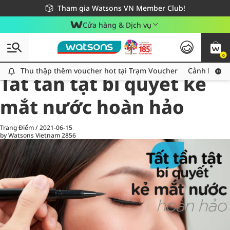
Giao hàng nhanh 24h - Áp dụng khu vực TP. Hồ Chí Minh
Miễn phí giao hàng cho đơn hàng từ 249,000Đ
Tham gia Watsons VN Member Club!
Cửa hàng & Dịch vụ
0
All
Chăm Sóc Cá Nhân
Ch
Thu thập thêm voucher hot tại Trạm Voucher
Thu thập thêm voucher hot tại Trạm Voucher
Cảnh báo An
Tất tần tật bí quyết kẻ
mắt nước hoàn hảo
Trang Điểm
/
2021-06-15
by Watsons Vietnam
2856