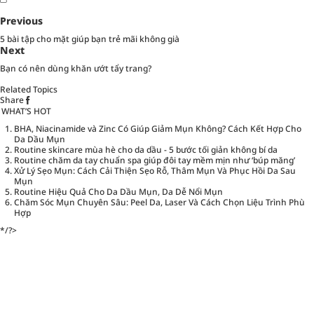
Previous
5 bài tập cho mặt giúp bạn trẻ mãi không già
Next
Bạn có nên dùng khăn ướt tẩy trang?
Related Topics
Share
WHAT’S HOT
BHA, Niacinamide và Zinc Có Giúp Giảm Mụn Không? Cách Kết Hợp Cho
Da Dầu Mụn
Routine skincare mùa hè cho da dầu - 5 bước tối giản không bí da
Routine chăm da tay chuẩn spa giúp đôi tay mềm mịn như ‘búp măng’
Xử Lý Sẹo Mụn: Cách Cải Thiện Sẹo Rỗ, Thâm Mụn Và Phục Hồi Da Sau
Mụn
Routine Hiệu Quả Cho Da Dầu Mụn, Da Dễ Nổi Mụn
Chăm Sóc Mụn Chuyên Sâu: Peel Da, Laser Và Cách Chọn Liệu Trình Phù
Hợp
*/?>