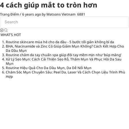
4 cách giúp mắt to tròn hơn
Trang Điểm
/
6 years ago
by Watsons Vietnam
6881
WHAT’S HOT
Routine skincare mùa hè cho da dầu - 5 bước tối giản không bí da
BHA, Niacinamide và Zinc Có Giúp Giảm Mụn Không? Cách Kết Hợp Cho
Da Dầu Mụn
Routine chăm da tay chuẩn spa giúp đôi tay mềm mịn như ‘búp măng’
Xử Lý Sẹo Mụn: Cách Cải Thiện Sẹo Rỗ, Thâm Mụn Và Phục Hồi Da Sau
Mụn
Routine Hiệu Quả Cho Da Dầu Mụn, Da Dễ Nổi Mụn
Chăm Sóc Mụn Chuyên Sâu: Peel Da, Laser Và Cách Chọn Liệu Trình Phù
Hợp