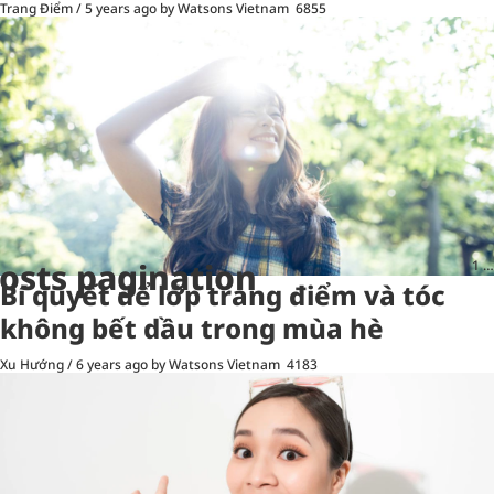
Trang Điểm
/
5 years ago
by Watsons Vietnam
6855
osts pagination
1
…
Bí quyết để lớp trang điểm và tóc
không bết dầu trong mùa hè
Xu Hướng
/
6 years ago
by Watsons Vietnam
4183