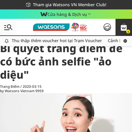
Giao hàng nhanh 24h - Áp dụng khu vực TP. Hồ Chí Minh
Miễn phí giao hàng cho đơn hàng từ 249,000Đ
Tham gia Watsons VN Member Club!
Cửa hàng & Dịch vụ
0
All
Chăm Sóc Cá Nhân
Ch
Thu thập thêm voucher hot tại Trạm Voucher
Thu thập thêm voucher hot tại Trạm Voucher
Cảnh báo An
Bí quyết trang điểm để
có bức ảnh selfie "ảo
diệu"
Trang Điểm
/
2020-03-15
by Watsons Vietnam
9959