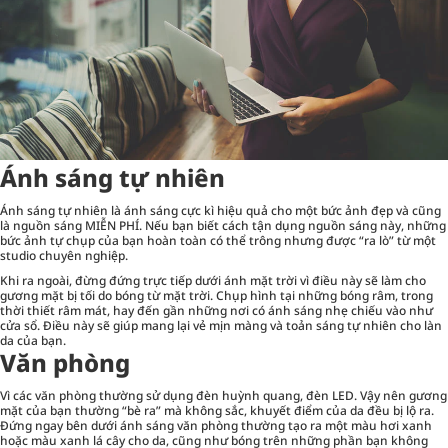
Ánh sáng tự nhiên
Ánh sáng tự nhiên là ánh sáng cực kì hiệu quả cho một bức ảnh đẹp và cũng
là nguồn sáng MIỄN PHÍ. Nếu bạn biết cách tận dụng nguồn sáng này, những
bức ảnh tự chụp của bạn hoàn toàn có thể trông nhưng được “ra lò” từ một
studio chuyên nghiệp.
Khi ra ngoài, đừng đứng trực tiếp dưới ánh mặt trời vì điều này sẽ làm cho
gương mặt bị tối do bóng từ mặt trời. Chụp hình tại những bóng râm, trong
thời thiết râm mát, hay đến gần những nơi có ánh sáng nhẹ chiếu vào như
cửa sổ. Điều này sẽ giúp mang lại vẻ mịn màng và toản sáng tự nhiên cho làn
da của bạn.
Văn phòng
Vì các văn phòng thường sử dụng đèn huỳnh quang, đèn LED. Vậy nên gương
mặt của bạn thường “bè ra” mà không sắc, khuyết điểm của da đều bị lộ ra.
Đứng ngay bên dưới ánh sáng văn phòng thường tạo ra một màu hơi xanh
hoặc màu xanh lá cây cho da, cũng như bóng trên những phần bạn không