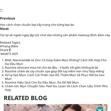
Previous
Học cách chọn chuẩn loại tẩy trang cho từng loại da
Next
Tút lại vẻ ngoài ngay lập tức nhờ vào những sản phẩm makeup đình đám này
Related Topics
#Trang điểm
Share
WHAT’S HOT
BHA, Niacinamide và Zinc Có Giúp Giảm Mụn Không? Cách Kết Hợp Cho
Da Dầu Mụn
Routine skincare mùa hè cho da dầu - 5 bước tối giản không bí da
Routine chăm da tay chuẩn spa giúp đôi tay mềm mịn như ‘búp măng’
Xử Lý Sẹo Mụn: Cách Cải Thiện Sẹo Rỗ, Thâm Mụn Và Phục Hồi Da Sau
Mụn
Routine Hiệu Quả Cho Da Dầu Mụn, Da Dễ Nổi Mụn
Chăm Sóc Mụn Chuyên Sâu: Peel Da, Laser Và Cách Chọn Liệu Trình Phù
Hợp
RELATED BLOG