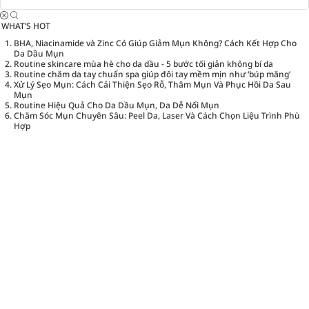
WHAT’S HOT
BHA, Niacinamide và Zinc Có Giúp Giảm Mụn Không? Cách Kết Hợp Cho
Da Dầu Mụn
Routine skincare mùa hè cho da dầu - 5 bước tối giản không bí da
Routine chăm da tay chuẩn spa giúp đôi tay mềm mịn như ‘búp măng’
Xử Lý Sẹo Mụn: Cách Cải Thiện Sẹo Rỗ, Thâm Mụn Và Phục Hồi Da Sau
Mụn
Routine Hiệu Quả Cho Da Dầu Mụn, Da Dễ Nổi Mụn
Chăm Sóc Mụn Chuyên Sâu: Peel Da, Laser Và Cách Chọn Liệu Trình Phù
Hợp