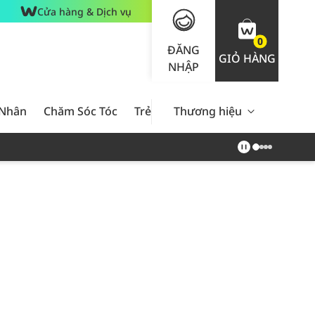
Cửa hàng & Dịch vụ
0
ĐĂNG
GIỎ HÀNG
NHẬP
 Nhân
Chăm Sóc Tóc
Trẻ Em
Thương hiệu
Nam Giới
Chăm Sóc 