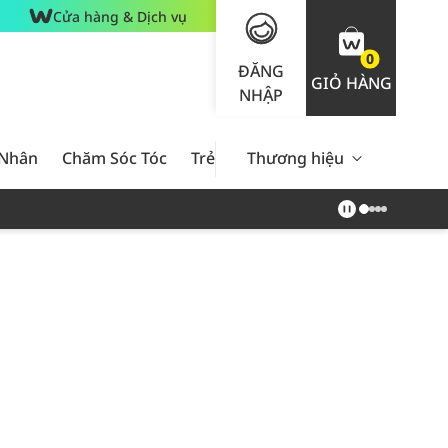
Cửa hàng & Dịch vụ
0
ĐĂNG
GIỎ HÀNG
NHẬP
 Nhân
Chăm Sóc Tóc
Trẻ Em
Thương hiệu
Nam Giới
Chăm Sóc 